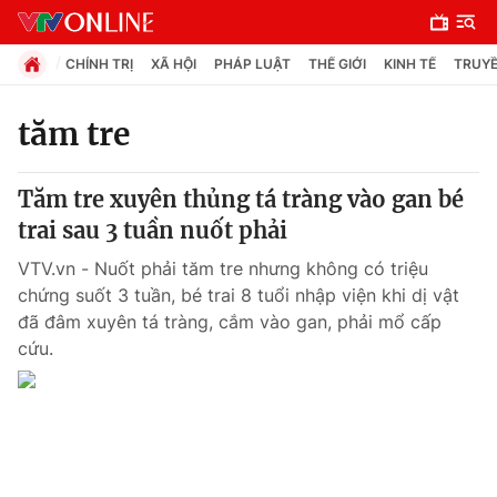
CHÍNH TRỊ
XÃ HỘI
PHÁP LUẬT
THẾ GIỚI
KINH TẾ
TRUYỀ
tăm tre
Chuyên mục
Tăm tre xuyên thủng tá tràng vào gan bé
Chính trị
trai sau 3 tuần nuốt phải
VTV.vn - Nuốt phải tăm tre nhưng không có triệu
Xã hội
chứng suốt 3 tuần, bé trai 8 tuổi nhập viện khi dị vật
đã đâm xuyên tá tràng, cắm vào gan, phải mổ cấp
cứu.
Pháp luật
Y tế
Thế giới