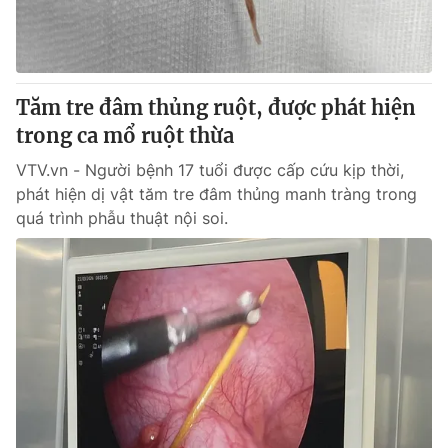
Cơ quan báo chí:
Thời báo VTV
Giấy phép hoạt động báo in và báo điện tử số 483/GP-BTTTT
cấp ngày 29/12/2023
Tổng Biên tập:
Vũ Thanh Thủy
Tăm tre đâm thủng ruột, được phát hiện
Phó Tổng Biên tập:
Nguyễn Thị Mỹ Hạnh, Phạm Quốc Thắng,
trong ca mổ ruột thừa
Nguyễn Trọng Ninh
VTV.vn - Người bệnh 17 tuổi được cấp cứu kịp thời,
Tổng đài VTV:
024.38 355 931 - 024.38 355 932
phát hiện dị vật tăm tre đâm thủng manh tràng trong
Ðiện thoại Thời báo VTV:
024.66 897 897
quá trình phẫu thuật nội soi.
Email:
toasoan@vtv.vn
Liên hệ quảng cáo:
024-7300.7108