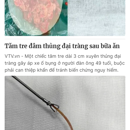
Thị trường 24h
Tấm lòng Việt
VTV4
Vươn mình bằng AI
VTV9
VTV8
Tăm tre đâm thủng đại tràng sau bữa ăn
Liên hệ tòa soạn
English
VTV.vn - Một chiếc tăm tre dài 3 cm xuyên thủng đại
tràng gây áp xe ổ bụng ở người đàn ông 49 tuổi, buộc
phải can thiệp khẩn để tránh biến chứng nguy hiểm.
THỜI BÁO VTV
Theo dõi báo trên
Cơ quan chủ quản:
Đài Truyền hình Việt Nam