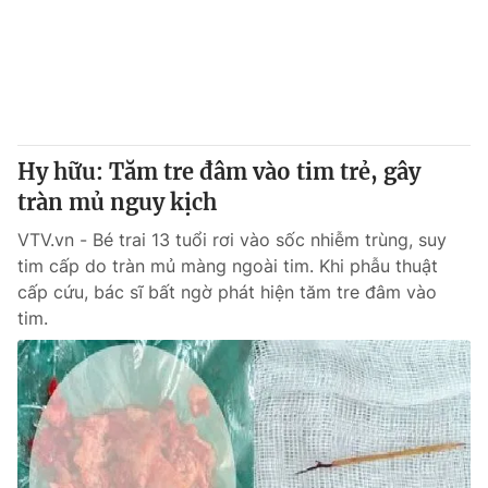
Giao lưu trực tuyến
Sản phẩm
Lịch phát sóng
Thị trường
Tư vấn
Chuyên mục khác
Hy hữu: Tăm tre đâm vào tim trẻ, gây
Emagazine
Podcast
tràn mủ nguy kịch
VTV.vn - Bé trai 13 tuổi rơi vào sốc nhiễm trùng, suy
Photo
Infographic
tim cấp do tràn mủ màng ngoài tim. Khi phẫu thuật
cấp cứu, bác sĩ bất ngờ phát hiện tăm tre đâm vào
Video
Shorts video
tim.
VTV Money
VTV Thể thao
VTV Sức khoẻ
Bất động sản