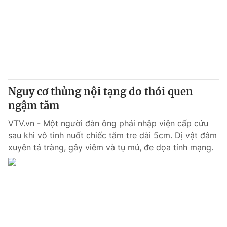
Tin tức
Kinh tế
Thế giới đó đây
Tài chính
Dữ liệu và đời sống
Câu chuyện quốc tế
Thị trường
Truyền hình
Góc doanh nghiệp
Nguy cơ thủng nội tạng do thói quen
Phim VTV
ngậm tăm
Giải trí
Hậu trường
VTV.vn - Một người đàn ông phải nhập viện cấp cứu
Điện ảnh
sau khi vô tình nuốt chiếc tăm tre dài 5cm. Dị vật đâm
Đời sống
Nhân vật
xuyên tá tràng, gây viêm và tụ mủ, đe dọa tính mạng.
Âm nhạc
Du lịch
Khán giả
Giáo dục
Sao
Làm đẹp
Giải sao mai
Tuyển sinh
Công nghệ
Chất lượng cuộc sống
Học trực tuyến
Hitech Công nghệ tương lai