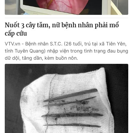
Nuốt 3 cây tăm, nữ bệnh nhân phải mổ
® Cấm sao chép dưới mọi hình thức nếu không có sự chấp
cấp cứu
thuận bằng văn bản. Ghi rõ nguồn VTV.vn khi phát hành lại
thông tin từ website này.
VTV.vn - Bệnh nhân S.T.C. (26 tuổi, trú tại xã Tiên Yên,
tỉnh Tuyên Quang) nhập viện trong tình trạng đau bụng
dữ dội, tăng dần, kèm buồn nôn.