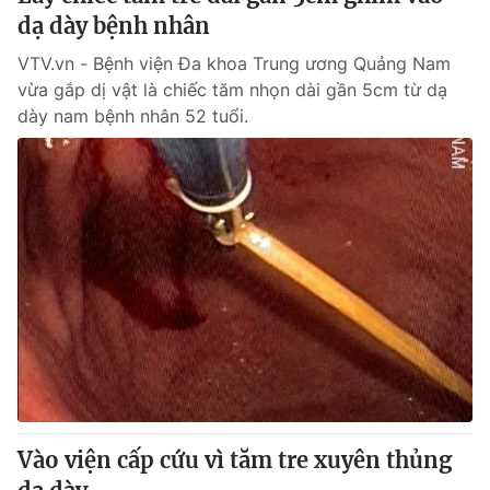
dạ dày bệnh nhân
VTV.vn - Bệnh viện Đa khoa Trung ương Quảng Nam
vừa gắp dị vật là chiếc tăm nhọn dài gần 5cm từ dạ
dày nam bệnh nhân 52 tuổi.
Vào viện cấp cứu vì tăm tre xuyên thủng