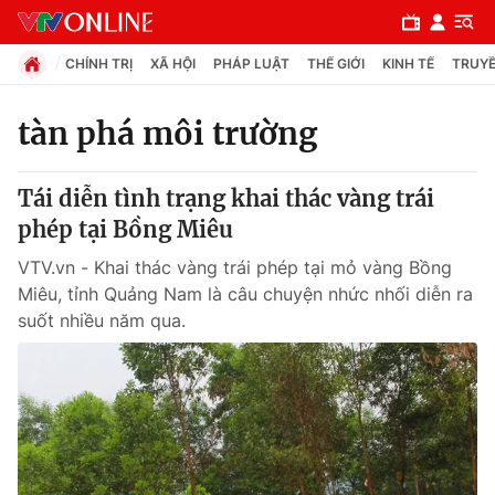
CHÍNH TRỊ
XÃ HỘI
PHÁP LUẬT
THẾ GIỚI
KINH TẾ
TRUYỀ
tàn phá môi trường
Chuyên mục
Tái diễn tình trạng khai thác vàng trái
Chính trị
phép tại Bồng Miêu
VTV.vn - Khai thác vàng trái phép tại mỏ vàng Bồng
Xã hội
Miêu, tỉnh Quảng Nam là câu chuyện nhức nhối diễn ra
suốt nhiều năm qua.
Pháp luật
Y tế
Thế giới