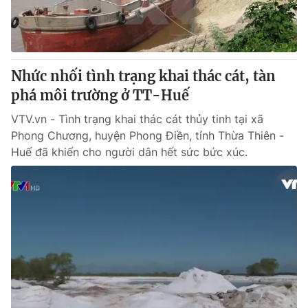
Thị trường 24h
Tấm lòng Việt
VTV4
Vươn mình bằng AI
Nhức nhối tình trạng khai thác cát, tàn
VTV9
VTV8
phá môi trường ở TT-Huế
VTV.vn - Tình trạng khai thác cát thủy tinh tại xã
Liên hệ tòa soạn
English
Phong Chương, huyện Phong Điền, tỉnh Thừa Thiên -
Huế đã khiến cho người dân hết sức bức xúc.
THỜI BÁO VTV
Theo dõi báo trên
Cơ quan chủ quản:
Đài Truyền hình Việt Nam