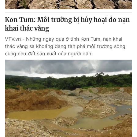
Kon Tum: Môi trường bị hủy hoại do nạn
khai thác vàng
® Cấm sao chép dưới mọi hình thức nếu không có sự chấp
thuận bằng văn bản. Ghi rõ nguồn VTV.vn khi phát hành lại
VTV.vn - Những ngày qua ở tỉnh Kon Tum, nạn khai
thông tin từ website này.
thác vàng sa khoáng đang tàn phá môi trường sống
cũng như đất sản xuất của người dân.