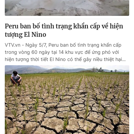
Cơ quan báo chí:
Thời báo VTV
Giấy phép hoạt động báo in và báo điện tử số 483/GP-BTTTT
cấp ngày 29/12/2023
Peru ban bố tình trạng khẩn cấp về hiện
Tổng Biên tập:
Vũ Thanh Thủy
tượng El Nino
Phó Tổng Biên tập:
Nguyễn Thị Mỹ Hạnh, Phạm Quốc Thắng,
VTV.vn - Ngày 5/7, Peru ban bố tình trạng khẩn cấp
Nguyễn Trọng Ninh
trong vòng 60 ngày tại 14 khu vực để ứng phó với
Tổng đài VTV:
024.38 355 931 - 024.38 355 932
hiện tượng thời tiết El Nino có thể gây niều thiệt hại...
Ðiện thoại Thời báo VTV:
024.66 897 897
Email:
toasoan@vtv.vn
Liên hệ quảng cáo:
024-7300.7108