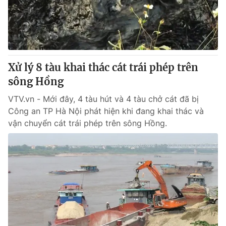
Giao lưu trực tuyến
Sản phẩm
Lịch phát sóng
Thị trường
Tư vấn
Xử lý 8 tàu khai thác cát trái phép trên
Chuyên mục khác
sông Hồng
Emagazine
Podcast
VTV.vn - Mới đây, 4 tàu hút và 4 tàu chở cát đã bị
Công an TP Hà Nội phát hiện khi đang khai thác và
Photo
Infographic
vận chuyển cát trái phép trên sông Hồng.
Video
Shorts video
VTV Money
VTV Thể thao
VTV Sức khoẻ
Bất động sản