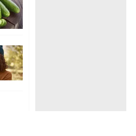
Liên hệ toà soạn
hệ tương lai