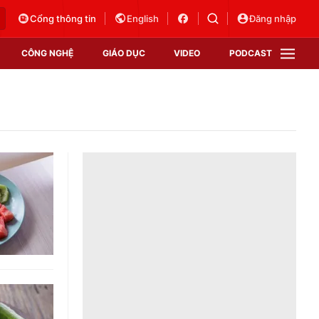
Cổng thông tin
English
Đăng nhập
CÔNG NGHỆ
GIÁO DỤC
VIDEO
PODCAST
VTV Money
VTV Thể thao
VTV Sức khoẻ
Bất động sản
Thị trường 24h
Tấm lòng Việt
Vươn mình bằng AI
VTV4
VTV8
VTV9
Lịch phát sóng
Giao lưu trực tuyến
Sự kiện