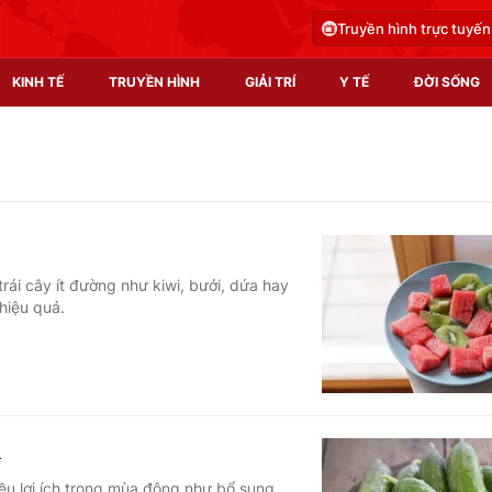
Truyền hình trực tuyến
KINH TẾ
TRUYỀN HÌNH
GIẢI TRÍ
Y TẾ
ĐỜI SỐNG
Pháp luật
Y tế
Truyền hình
Multimedia
Phim VTV
Video
rái cây ít đường như kiwi, bưởi, dứa hay
hiệu quả.
Hậu trường
Shorts video
Nhân vật
Podcast
Khán giả
EMagazine
Giải sao mai
Photo
h
Infographic
ều lợi ích trong mùa đông như bổ sung