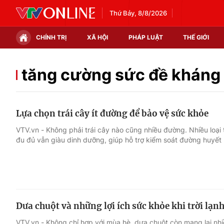
Thứ Bảy, 8/8/2026
CHÍNH TRỊ
XÃ HỘI
PHÁP LUẬT
THẾ GIỚI
Chính trị
Xã hội
tăng cường sức đề kháng
Thế giới
Kinh tế
Lựa chọn trái cây ít đường để bảo vệ sức khỏe
Tin tức
Tài chính
VTV.vn - Không phải trái cây nào cũng nhiều đường. Nhiều loại t
đu đủ vẫn giàu dinh dưỡng, giúp hỗ trợ kiểm soát đường huyết 
Thế giới đó đây
Thị trường
Câu chuyện quốc tế
Góc doanh nghiệp
Dữ liệu và đời sống
Dưa chuột và những lợi ích sức khỏe khi trời lạn
VTV.vn - Không chỉ hợp với mùa hè, dưa chuột còn mang lại nhi