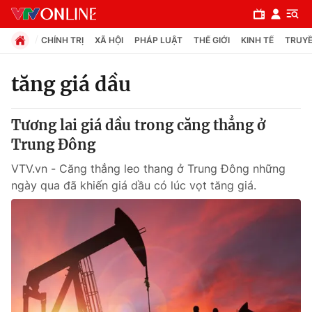
CHÍNH TRỊ
XÃ HỘI
PHÁP LUẬT
THẾ GIỚI
KINH TẾ
TRUYỀ
tăng giá dầu
Chuyên mục
Tương lai giá dầu trong căng thẳng ở
Chính trị
Trung Đông
VTV.vn - Căng thẳng leo thang ở Trung Đông những
Xã hội
ngày qua đã khiến giá dầu có lúc vọt tăng giá.
Pháp luật
Y tế
Thế giới