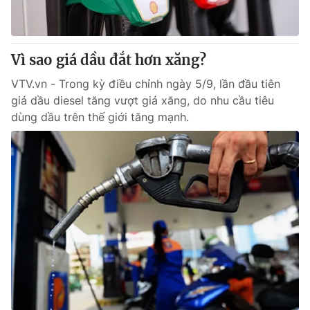
Thị trường 24h
Tấm lòng Việt
VTV4
Vươn mình bằng AI
Vì sao giá dầu đắt hơn xăng?
VTV.vn - Trong kỳ điều chỉnh ngày 5/9, lần đầu tiên
VTV9
VTV8
giá dầu diesel tăng vượt giá xăng, do nhu cầu tiêu
dùng dầu trên thế giới tăng mạnh.
Liên hệ tòa soạn
English
THỜI BÁO VTV
Theo dõi báo trên
Cơ quan chủ quản:
Đài Truyền hình Việt Nam
Cơ quan báo chí:
Thời báo VTV