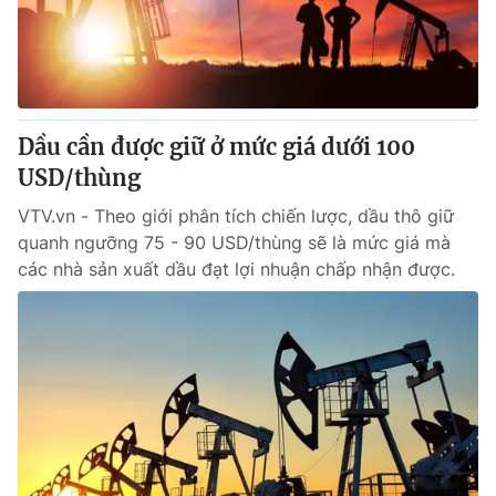
Tin tức
Kinh tế
Thế giới đó đây
Tài chính
Dữ liệu và đời sống
Câu chuyện quốc tế
Thị trường
Dầu cần được giữ ở mức giá dưới 100
Truyền hình
USD/thùng
Góc doanh nghiệp
VTV.vn - Theo giới phân tích chiến lược, dầu thô giữ
Phim VTV
Giải trí
quanh ngưỡng 75 - 90 USD/thùng sẽ là mức giá mà
Hậu trường
các nhà sản xuất dầu đạt lợi nhuận chấp nhận được.
Điện ảnh
Đời sống
Nhân vật
Âm nhạc
Du lịch
Khán giả
Giáo dục
Sao
Làm đẹp
Giải sao mai
Tuyển sinh
Công nghệ
Chất lượng cuộc sống
Học trực tuyến
Hitech Công nghệ tương lai