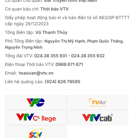
Cơ quan chủ quản:
Đài Truyền hình Việt Nam
Cơ quan báo chí:
Thời báo VTV
Giấy phép hoạt động báo in và báo điện tử số 483/GP-BTTTT
cấp ngày 29/12/2023
Tổng Biên tập:
Vũ Thanh Thủy
Phó Tổng Biên tập:
Nguyễn Thị Mỹ Hạnh, Phạm Quốc Thắng,
Nguyễn Trọng Ninh
Tổng đài VTV:
024.38 355 931 - 024.38 355 932
Ðiện thoại Thời báo VTV:
0988 671 671
Email:
toasoan@vtv.vn
Liên hệ quảng cáo:
(024) 626 79595