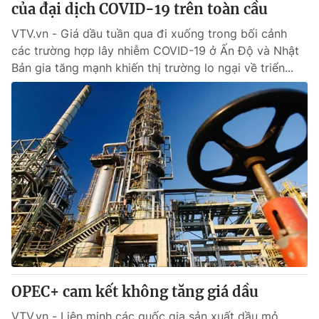
của đại dịch COVID-19 trên toàn cầu
VTV.vn - Giá dầu tuần qua đi xuống trong bối cảnh
® Cấm sao chép dưới mọi hình thức nếu không có sự chấp
các trường hợp lây nhiễm COVID-19 ở Ấn Độ và Nhật
thuận bằng văn bản. Ghi rõ nguồn VTV.vn khi phát hành lại
Bản gia tăng mạnh khiến thị trường lo ngại về triển...
thông tin từ website này.
OPEC+ cam kết không tăng giá dầu
VTV.vn - Liên minh các quốc gia sản xuất dầu mỏ