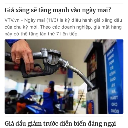
Giấy phép hoạt động báo in và báo điện tử số 483/GP-BTTTT
Giá xăng sẽ tăng mạnh vào ngày mai?
cấp ngày 29/12/2023
Tổng Biên tập:
Vũ Thanh Thủy
VTV.vn - Ngày mai (11/3) là kỳ điều hành giá xăng dầu
Phó Tổng Biên tập:
của chu kỳ mới. Theo các doanh nghiệp, giá mặt hàng
Nguyễn Thị Mỹ Hạnh, Phạm Quốc Thắng,
Nguyễn Trọng Ninh
này có thể tăng lần thứ 7 liên tiếp.
Tổng đài VTV:
024.38 355 931 - 024.38 355 932
Ðiện thoại Thời báo VTV:
024.66 897 897
Email:
toasoan@vtv.vn
Liên hệ quảng cáo:
024-7300.7108
Giá dầu giảm trước diễn biến đáng ngại