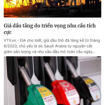
Giao lưu trực tuyến
Sản phẩm
Lịch phát sóng
Thị trường
Tư vấn
Giá dầu tăng do triển vọng nhu cầu tích
Chuyên mục khác
cực
Emagazine
Podcast
VTV.vn - EIA cho biết, giá dầu thô đã tăng kể từ tháng
6/2023, chủ yếu là do Saudi Arabia tự nguyện cắt
giảm sản lượng và nhu cầu dầu mỏ toàn cầu ngày...
Photo
Infographic
Video
Shorts video
VTV Money
VTV Thể thao
VTV Sức khoẻ
Bất động sản