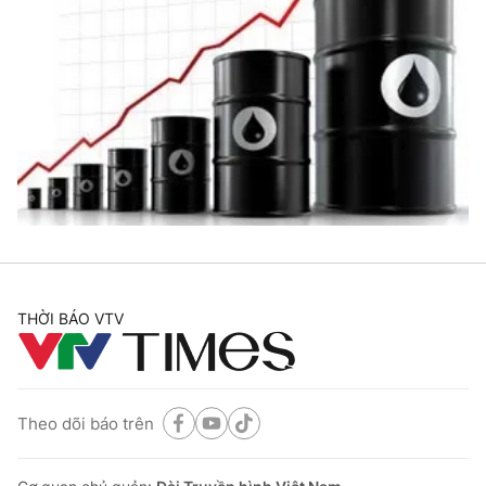
THỜI BÁO VTV
Theo dõi báo trên