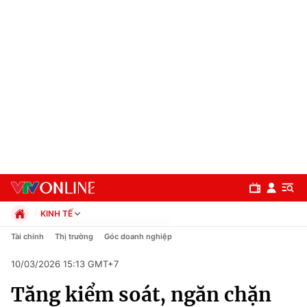
KINH TẾ
Chính trị
Tài chính
Thị trường
Góc doanh nghiệp
Xã hội
10/03/2026 15:13 GMT+7
Pháp luật
Chuyên mục
Kinh tế
Tăng kiểm soát, ngăn chặn
Thể thao