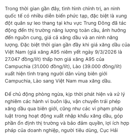
Phim VTV
Giải trí
Trong thời gian gần đây, tình hình chính trị, an ninh
Hậu trường
quốc tế có nhiều diễn biến phức tạp, đặc biệt là xung
Điện ảnh
đột quân sự leo thang tại khu vực Trung Đông đã tác
Đời sống
Nhân vật
động đến thị trường năng lượng toàn cầu, ảnh hưởng
Âm nhạc
Du lịch
đến nguồn cung, giá cả xăng dầu và an ninh năng
Khán giả
Giáo dục
Sao
lượng. Đặc biệt thời gian gần đầy khi giá xăng dầu của
Làm đẹp
Giải sao mai
Việt Nam (giá xăng A95 niêm yết ngày 9/3/2026 là
Tuyển sinh
Công nghệ
27.047 đồng/lít) thấp hơn giá xăng A95 của
Chất lượng cuộc sống
Học trực tuyến
Campuchia (31.000 đồng/lít), Lào (39.000 đồng/lít)
Hitech Công nghệ tương lai
xuất hiện tình trạng người dân vùng biên giới
Giao lưu trực tuyến
Campuchia, Lào sang Việt Nam mua xăng dầu.
Sản phẩm
Lịch phát sóng
Để chủ động phòng ngừa, kịp thời phát hiện và xử lý
Thị trường
nghiêm các hành vi buôn lậu, vận chuyển trái phép
Tư vấn
xăng dầu qua biên giới, cũng như các vi phạm pháp
luật trong hoạt động xuất nhập khẩu xăng dầu, góp
Chuyên mục khác
phần ổn định thị trường và bảo đảm quyền, lợi ích hợp
Emagazine
Podcast
pháp của doanh nghiệp, người tiêu dùng, Cục Hải