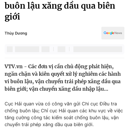
Chính trị
buôn lậu xăng dầu qua biên
Truyền hình
giới
Văn hóa - Giải trí
Xã hội
Y tế
Đời sống
Thùy Dương
Pháp luật
Công nghệ
Giáo dục
Y tế
VTV.vn - Các đơn vị cần chủ động phát hiện,
Thế giới
ngăn chặn và kiên quyết xử lý nghiêm các hành
Tin tức
vi buôn lậu, vận chuyển trái phép xăng dầu qua
Kinh tế
biên giới; vận chuyển xăng dầu nhập lậu...
Thế giới đó đây
Tài chính
Dữ liệu và đời sống
Câu chuyện quốc tế
Cục Hải quan vừa có công văn gửi Chi cục Điều tra
Thị trường
chống buôn lậu; Chỉ cục Hải quan các khu vực về việc
tăng cường công tác kiểm soát chống buôn lậu, vận
Truyền hình
Góc doanh nghiệp
chuyển trái phép xăng dầu qua biên giới.