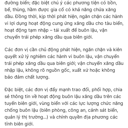
đường biển; đặc biệt chú ý các phương tiện có bồn,
Ðiện thoại Thời báo VTV:
024.66 897 897
bể, thùng, hầm được gia cố có khả năng chứa xăng
Email:
toasoan@vtv.vn
dầu. Đồng thời, kịp thời phát hiện, ngăn chặn các hành
Liên hệ quảng cáo:
024-7300.7108
vi lợi dụng hoạt động cung ứng xăng dầu cho tàu biển,
hoạt động tạm nhập – tái xuất để buôn lậu, vận
chuyển trái phép xăng dầu qua biên giới.
Các đơn vị cần chủ động phát hiện, ngăn chặn và kiên
quyết xử lý nghiêm các hành vi buôn lậu, vận chuyển
trái phép xăng dầu qua biên giới; vận chuyển xăng dầu
nhập lậu, không rõ nguồn gốc, xuất xứ hoặc không
bảo đảm chất lượng.
Đặc biệt, các đơn vị đẩy mạnh trao đổi, phối hợp, chia
sẻ thông tin về hoạt động buôn lậu xăng dầu trên các
® Cấm sao chép dưới mọi hình thức nếu không có sự chấp
tuyến biên giới, vùng biển với các lực lượng chức năng
thuận bằng văn bản. Ghi rõ nguồn VTV.vn khi phát hành lại
chống buôn lậu (biên phòng, công an, cảnh sát biển,
thông tin từ website này.
quản lý thị trường...) và chính quyền địa phương các
tỉnh biên giới.