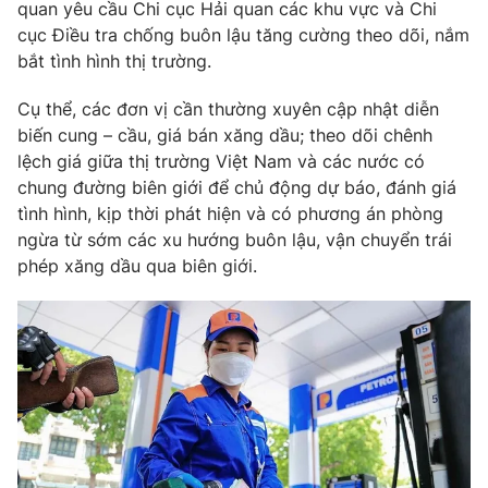
quan yêu cầu Chi cục Hải quan các khu vực và Chi
Photo
cục Điều tra chống buôn lậu tăng cường theo dõi, nắm
Infographic
bắt tình hình thị trường.
Video
Shorts video
Cụ thể, các đơn vị cần thường xuyên cập nhật diễn
biến cung – cầu, giá bán xăng dầu; theo dõi chênh
VTV Money
lệch giá giữa thị trường Việt Nam và các nước có
VTV Thể thao
chung đường biên giới để chủ động dự báo, đánh giá
tình hình, kịp thời phát hiện và có phương án phòng
VTV Sức khoẻ
Bất động sản
ngừa từ sớm các xu hướng buôn lậu, vận chuyển trái
phép xăng dầu qua biên giới.
Thị trường 24h
Tấm lòng Việt
VTV4
Vươn mình bằng AI
VTV9
VTV8
Liên hệ tòa soạn
English