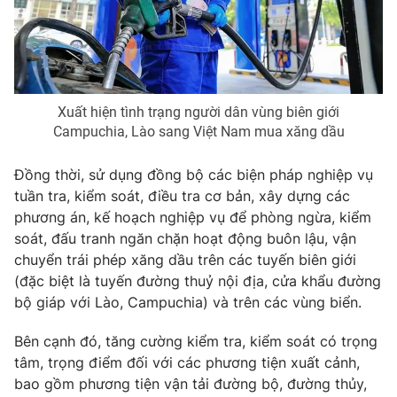
THỜI BÁO VTV
Xuất hiện tình trạng người dân vùng biên giới
Campuchia, Lào sang Việt Nam mua xăng dầu
Theo dõi báo trên
Đồng thời, sử dụng đồng bộ các biện pháp nghiệp vụ
tuần tra, kiểm soát, điều tra cơ bản, xây dựng các
phương án, kế hoạch nghiệp vụ để phòng ngừa, kiểm
Cơ quan chủ quản:
Đài Truyền hình Việt Nam
soát, đấu tranh ngăn chặn hoạt động buôn lậu, vận
Cơ quan báo chí:
Thời báo VTV
chuyển trái phép xăng dầu trên các tuyến biên giới
Giấy phép hoạt động báo in và báo điện tử số 483/GP-BTTTT
(đặc biệt là tuyến đường thuỷ nội địa, cửa khẩu đường
cấp ngày 29/12/2023
bộ giáp với Lào, Campuchia) và trên các vùng biển.
Tổng Biên tập:
Vũ Thanh Thủy
Phó Tổng Biên tập:
Bên cạnh đó, tăng cường kiểm tra, kiểm soát có trọng
Nguyễn Thị Mỹ Hạnh, Phạm Quốc Thắng,
Nguyễn Trọng Ninh
tâm, trọng điểm đối với các phương tiện xuất cảnh,
Tổng đài VTV:
024.38 355 931 - 024.38 355 932
bao gồm phương tiện vận tải đường bộ, đường thủy,