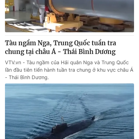
Thị trường 24h
Tấm lòng Việt
VTV4
Vươn mình bằng AI
VTV9
VTV8
Tàu ngầm Nga, Trung Quốc tuần tra
chung tại châu Á - Thái Bình Dương
Liên hệ tòa soạn
English
VTV.vn - Tàu ngầm của Hải quân Nga và Trung Quốc
lần đầu tiên tiến hành tuần tra chung ở khu vực châu Á
- Thái Bình Dương.
THỜI BÁO VTV
Theo dõi báo trên
Cơ quan chủ quản:
Đài Truyền hình Việt Nam
Cơ quan báo chí:
Thời báo VTV