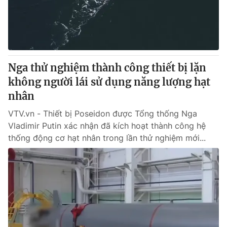
Giao lưu trực tuyến
Sản phẩm
Lịch phát sóng
Thị trường
Tư vấn
Nga thử nghiệm thành công thiết bị lặn
Chuyên mục khác
không người lái sử dụng năng lượng hạt
Emagazine
Podcast
nhân
VTV.vn - Thiết bị Poseidon được Tổng thống Nga
Photo
Infographic
Vladimir Putin xác nhận đã kích hoạt thành công hệ
thống động cơ hạt nhân trong lần thử nghiệm mới...
Video
Shorts video
VTV Money
VTV Thể thao
VTV Sức khoẻ
Bất động sản