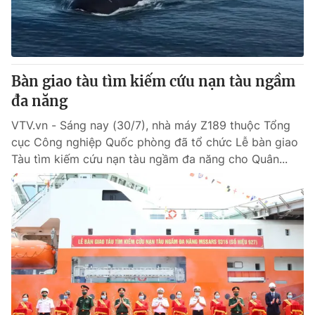
Giấy phép hoạt động báo in và báo điện tử số 483/GP-BTTTT
cấp ngày 29/12/2023
Tổng Biên tập:
Vũ Thanh Thủy
Phó Tổng Biên tập:
Nguyễn Thị Mỹ Hạnh, Phạm Quốc Thắng,
Bàn giao tàu tìm kiếm cứu nạn tàu ngầm
Nguyễn Trọng Ninh
Tổng đài VTV:
đa năng
024.38 355 931 - 024.38 355 932
Ðiện thoại Thời báo VTV:
024.66 897 897
VTV.vn - Sáng nay (30/7), nhà máy Z189 thuộc Tổng
Email:
toasoan@vtv.vn
cục Công nghiệp Quốc phòng đã tổ chức Lễ bàn giao
Liên hệ quảng cáo:
024-7300.7108
Tàu tìm kiếm cứu nạn tàu ngầm đa năng cho Quân...