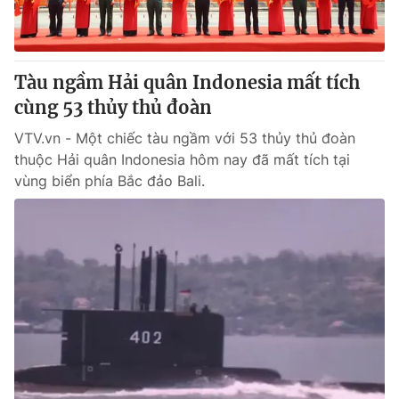
® Cấm sao chép dưới mọi hình thức nếu không có sự chấp
thuận bằng văn bản. Ghi rõ nguồn VTV.vn khi phát hành lại
Tàu ngầm Hải quân Indonesia mất tích
thông tin từ website này.
cùng 53 thủy thủ đoàn
VTV.vn - Một chiếc tàu ngầm với 53 thủy thủ đoàn
thuộc Hải quân Indonesia hôm nay đã mất tích tại
vùng biển phía Bắc đảo Bali.