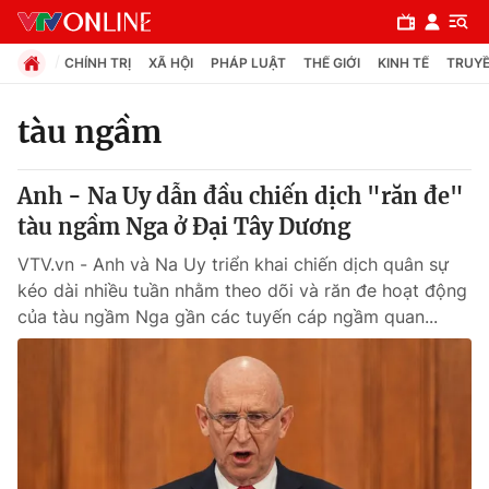
CHÍNH TRỊ
XÃ HỘI
PHÁP LUẬT
THẾ GIỚI
KINH TẾ
TRUYỀ
tàu ngầm
Chuyên mục
Anh - Na Uy dẫn đầu chiến dịch "răn đe"
Chính trị
tàu ngầm Nga ở Đại Tây Dương
VTV.vn - Anh và Na Uy triển khai chiến dịch quân sự
Xã hội
kéo dài nhiều tuần nhằm theo dõi và răn đe hoạt động
của tàu ngầm Nga gần các tuyến cáp ngầm quan...
Pháp luật
Y tế
Thế giới