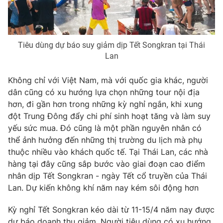
Phim VTV
Giải trí
Hậu trường
Điện ảnh
Đời sống
Nhân vật
Tiêu dùng dự báo suy giảm dịp Tết Songkran tại Thái
Âm nhạc
Lan
Du lịch
Khán giả
Giáo dục
Sao
Không chỉ với Việt Nam, mà với quốc gia khác, người
Làm đẹp
Giải sao mai
Tuyển sinh
dân cũng có xu hướng lựa chọn những tour nội địa
Công nghệ
Chất lượng cuộc sống
hơn, đi gần hơn trong những kỳ nghỉ ngắn, khi xung
Học trực tuyến
đột Trung Đông đẩy chi phí sinh hoạt tăng và làm suy
Hitech Công nghệ tương lai
Giao lưu trực tuyến
yếu sức mua. Đó cũng là một phần nguyên nhân có
Sản phẩm
thể ảnh hưởng đến những thị trường du lịch mà phụ
thuộc nhiều vào khách quốc tế. Tại Thái Lan, các nhà
Lịch phát sóng
Thị trường
hàng tại đây cũng sắp bước vào giai đoạn cao điểm
nhân dịp Tết Songkran - ngày Tết cổ truyền của Thái
Tư vấn
Lan. Dự kiến không khí năm nay kém sôi động hơn
Chuyên mục khác
Kỳ nghỉ Tết Songkran kéo dài từ 11-15/4 năm nay được
Emagazine
Podcast
dự báo doanh thu giảm. Người tiêu dùng có xu hướng