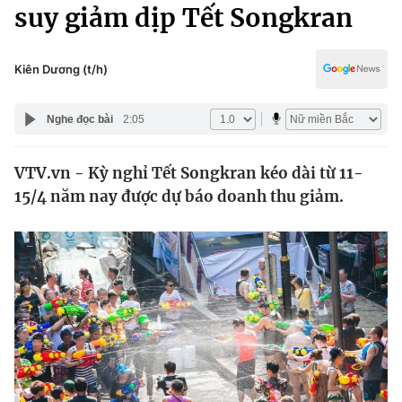
Chính trị
suy giảm dịp Tết Songkran
Truyền hình
Văn hóa - Giải trí
Xã hội
Y tế
Kiên Dương (t/h)
Đời sống
Pháp luật
Công nghệ
Nghe đọc bài
2:05
Giáo dục
Y tế
VTV.vn - Kỳ nghỉ Tết Songkran kéo dài từ 11-
15/4 năm nay được dự báo doanh thu giảm.
Thế giới
Tin tức
Kinh tế
Thế giới đó đây
Tài chính
Dữ liệu và đời sống
Câu chuyện quốc tế
Thị trường
Truyền hình
Góc doanh nghiệp