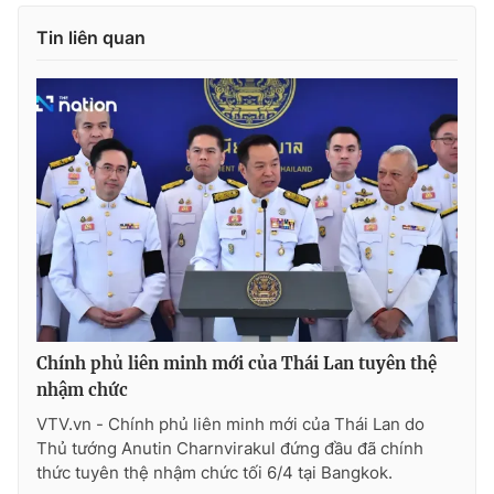
Ðiện thoại Thời báo VTV:
024.66 897 897
Tin liên quan
Email:
toasoan@vtv.vn
Liên hệ quảng cáo:
024-7300.7108
Chính phủ liên minh mới của Thái Lan tuyên thệ
® Cấm sao chép dưới mọi hình thức nếu không có sự chấp
nhậm chức
thuận bằng văn bản. Ghi rõ nguồn VTV.vn khi phát hành lại
VTV.vn - Chính phủ liên minh mới của Thái Lan do
thông tin từ website này.
Thủ tướng Anutin Charnvirakul đứng đầu đã chính
thức tuyên thệ nhậm chức tối 6/4 tại Bangkok.