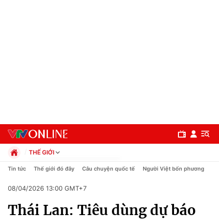
THẾ GIỚI
Chính trị
Tin tức
Thế giới đó đây
Câu chuyện quốc tế
Người Việt bốn phương
Xã hội
08/04/2026 13:00 GMT+7
Pháp luật
Chuyên mục
Kinh tế
Thái Lan: Tiêu dùng dự báo
Thể thao