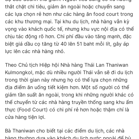
thắt chặt chi tiêu, giảm ăn ngoài hoặc chuyển sang
Photo
Infographic
các lựa chọn rẻ hơn như các hàng ăn food court trong
các khu thương mại. Tại khu du lịch, nhà hàng vẫn kỳ
Video
Shorts video
vọng vào khách quốc tế, nhưng khu vực nội địa có thể
chịu tác động rõ hơn. Chi phí đầu vào tăng mạnh, đặc
biệt giá dầu cọ tăng từ 40 lên 51 baht mỗi lít, gây áp
VTV Money
VTV Thể thao
lực lên các nhà hàng nhỏ.
VTV Sức khoẻ
Bất động sản
Theo Chủ tịch Hiệp hội Nhà hàng Thái Lan Thaniwan
Kulmongkol, mặc dù nhiều người Thái vẫn sẽ đi du lịch
trong thời gian này nhưng họ có thể lựa chọn những
Thị trường 24h
Tấm lòng Việt
địa điểm ăn uống tiết kiệm hơn. Một số người có thể
giảm tần suất ăn ngoài, trong khi những người khác có
VTV4
Vươn mình bằng AI
thể chuyển từ các nhà hàng truyền thống sang khu ẩm
thực (Food Court) có chi phí rẻ hơn hoặc thậm chí là
cửa hàng tiện lợi.
VTV9
VTV8
Bà Thaniwan cho biết tại các điểm du lịch, các nhà
Liên hệ tòa soạn
English
hàng thường dựa vào khách du lịch nước ngoài để bù