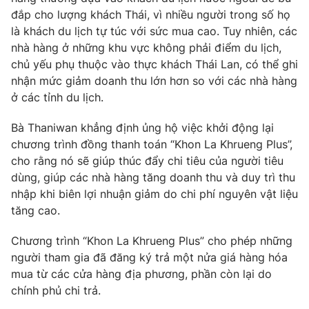
đắp cho lượng khách Thái, vì nhiều người trong số họ
là khách du lịch tự túc với sức mua cao. Tuy nhiên, các
nhà hàng ở những khu vực không phải điểm du lịch,
chủ yếu phụ thuộc vào thực khách Thái Lan, có thể ghi
THỜI BÁO VTV
nhận mức giảm doanh thu lớn hơn so với các nhà hàng
ở các tỉnh du lịch.
Bà Thaniwan khẳng định ủng hộ việc khởi động lại
Theo dõi báo trên
chương trình đồng thanh toán “Khon La Khrueng Plus”,
cho rằng nó sẽ giúp thúc đẩy chi tiêu của người tiêu
Cơ quan chủ quản:
Đài Truyền hình Việt Nam
dùng, giúp các nhà hàng tăng doanh thu và duy trì thu
Cơ quan báo chí:
Thời báo VTV
nhập khi biên lợi nhuận giảm do chi phí nguyên vật liệu
tăng cao.
Giấy phép hoạt động báo in và báo điện tử số 483/GP-BTTTT
cấp ngày 29/12/2023
Chương trình “Khon La Khrueng Plus” cho phép những
Tổng Biên tập:
Vũ Thanh Thủy
người tham gia đã đăng ký trả một nửa giá hàng hóa
Phó Tổng Biên tập:
Nguyễn Thị Mỹ Hạnh, Phạm Quốc Thắng,
mua từ các cửa hàng địa phương, phần còn lại do
Nguyễn Trọng Ninh
chính phủ chi trả.
Tổng đài VTV:
024.38 355 931 - 024.38 355 932