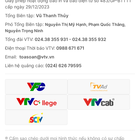
Giấy phép hoạt động báo in và báo điện tử số 483/GP-BTTTT
cấp ngày 29/12/2023
Tổng Biên tập:
Vũ Thanh Thủy
Phó Tổng Biên tập:
Nguyễn Thị Mỹ Hạnh, Phạm Quốc Thắng,
Nguyễn Trọng Ninh
Tổng đài VTV:
024.38 355 931 - 024.38 355 932
Ðiện thoại Thời báo VTV:
0988 671 671
Email:
toasoan@vtv.vn
Liên hệ quảng cáo:
(024) 626 79595
® Cấm sao chép dưới mọi hình thức nếu không có sự chấp