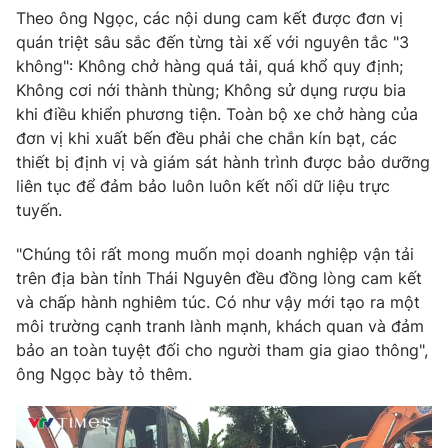
Email:
toasoan@vtv.vn
Theo ông Ngọc, các nội dung cam kết được đơn vị
Liên hệ quảng cáo:
024-7300.7108
quán triệt sâu sắc đến từng tài xế với nguyên tắc "3
không": Không chở hàng quá tải, quá khổ quy định;
Không cơi nới thành thùng; Không sử dụng rượu bia
khi điều khiển phương tiện. Toàn bộ xe chở hàng của
đơn vị khi xuất bến đều phải che chắn kín bạt, các
thiết bị định vị và giám sát hành trình được bảo dưỡng
liên tục để đảm bảo luôn luôn kết nối dữ liệu trực
tuyến.
"Chúng tôi rất mong muốn mọi doanh nghiệp vận tải
trên địa bàn tỉnh Thái Nguyên đều đồng lòng cam kết
và chấp hành nghiêm túc. Có như vậy mới tạo ra một
® Cấm sao chép dưới mọi hình thức nếu không có sự chấp
môi trường cạnh tranh lành mạnh, khách quan và đảm
thuận bằng văn bản. Ghi rõ nguồn VTV.vn khi phát hành lại
bảo an toàn tuyệt đối cho người tham gia giao thông",
thông tin từ website này.
ông Ngọc bày tỏ thêm.