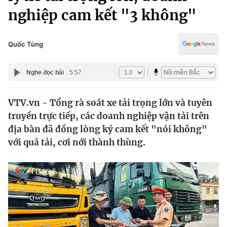
Chính trị
nghiệp cam kết "3 không"
Truyền hình
Văn hóa - Giải trí
Xã hội
Y tế
Quốc Tùng
Đời sống
Pháp luật
Công nghệ
Nghe đọc bài
5:57
Giáo dục
Y tế
VTV.vn - Tổng rà soát xe tải trọng lớn và tuyên
truyền trực tiếp, các doanh nghiệp vận tải trên
Thế giới
địa bàn đã đồng lòng ký cam kết "nói không"
Tin tức
với quá tải, cơi nới thành thùng.
Kinh tế
Thế giới đó đây
Tài chính
Dữ liệu và đời sống
Câu chuyện quốc tế
Thị trường
Truyền hình
Góc doanh nghiệp