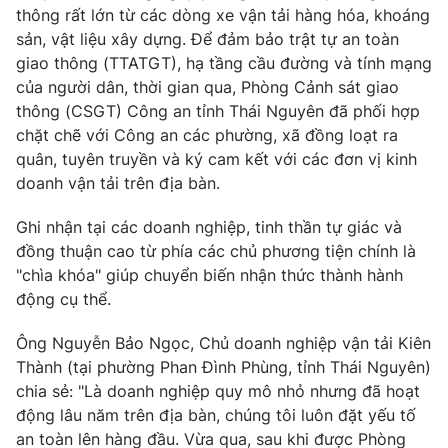
thông rất lớn từ các dòng xe vận tải hàng hóa, khoáng
Photo
Infographic
sản, vật liệu xây dựng. Để đảm bảo trật tự an toàn
giao thông (TTATGT), hạ tầng cầu đường và tính mạng
của người dân, thời gian qua, Phòng Cảnh sát giao
Video
Shorts video
thông (CSGT) Công an tỉnh Thái Nguyên đã phối hợp
chặt chẽ với Công an các phường, xã đồng loạt ra
VTV Money
VTV Thể thao
quân, tuyên truyền và ký cam kết với các đơn vị kinh
doanh vận tải trên địa bàn.
VTV Sức khoẻ
Bất động sản
Ghi nhận tại các doanh nghiệp, tinh thần tự giác và
đồng thuận cao từ phía các chủ phương tiện chính là
Thị trường 24h
Tấm lòng Việt
"chìa khóa" giúp chuyển biến nhận thức thành hành
động cụ thể.
VTV4
Vươn mình bằng AI
Ông Nguyễn Bảo Ngọc, Chủ doanh nghiệp vận tải Kiên
Thành (tại phường Phan Đình Phùng, tỉnh Thái Nguyên)
VTV9
VTV8
chia sẻ: "Là doanh nghiệp quy mô nhỏ nhưng đã hoạt
động lâu năm trên địa bàn, chúng tôi luôn đặt yếu tố
Liên hệ tòa soạn
English
an toàn lên hàng đầu. Vừa qua, sau khi được Phòng