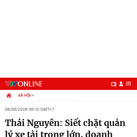
XÃ HỘI
Chính trị
06/06/2026 06:10 GMT+7
Xã hội
Thái Nguyên: Siết chặt quản
Pháp luật
Chuyên mục
Kinh tế
lý xe tải trọng lớn, doanh
Thể thao