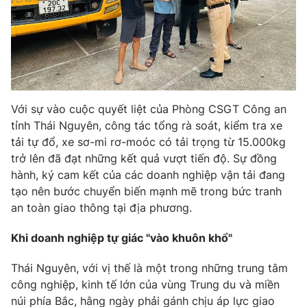
Phim VTV
Giải trí
Hậu trường
Điện ảnh
Đời sống
Nhân vật
Âm nhạc
Du lịch
Khán giả
Giáo dục
Sao
Với sự vào cuộc quyết liệt của Phòng CSGT Công an
Làm đẹp
Giải sao mai
Tuyển sinh
tỉnh Thái Nguyên, công tác tổng rà soát, kiểm tra xe
Công nghệ
Chất lượng cuộc sống
tải tự đổ, xe sơ-mi rơ-moóc có tải trọng từ 15.000kg
Học trực tuyến
trở lên đã đạt những kết quả vượt tiến độ. Sự đồng
Hitech Công nghệ tương lai
Giao lưu trực tuyến
hành, ký cam kết của các doanh nghiệp vận tải đang
Sản phẩm
tạo nên bước chuyển biến mạnh mẽ trong bức tranh
an toàn giao thông tại địa phương.
Lịch phát sóng
Thị trường
Khi doanh nghiệp tự giác "vào khuôn khổ"
Tư vấn
Chuyên mục khác
Thái Nguyên, với vị thế là một trong những trung tâm
công nghiệp, kinh tế lớn của vùng Trung du và miền
Emagazine
Podcast
núi phía Bắc, hằng ngày phải gánh chịu áp lực giao