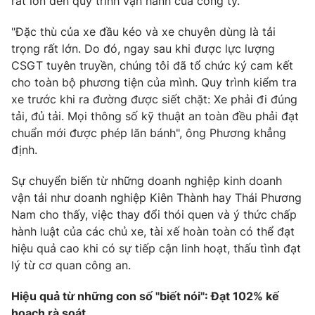
rất lớn đến quy trình vận hành của công ty.
"Đặc thù của xe đầu kéo và xe chuyên dùng là tải
trọng rất lớn. Do đó, ngay sau khi được lực lượng
CSGT tuyên truyền, chúng tôi đã tổ chức ký cam kết
cho toàn bộ phương tiện của mình. Quy trình kiểm tra
xe trước khi ra đường được siết chặt: Xe phải đi đúng
tải, đủ tải. Mọi thông số kỹ thuật an toàn đều phải đạt
chuẩn mới được phép lăn bánh", ông Phương khẳng
định.
Sự chuyển biến từ những doanh nghiệp kinh doanh
vận tải như doanh nghiệp Kiên Thành hay Thái Phương
Nam cho thấy, việc thay đổi thói quen và ý thức chấp
hành luật của các chủ xe, tài xế hoàn toàn có thể đạt
hiệu quả cao khi có sự tiếp cận linh hoạt, thấu tình đạt
lý từ cơ quan công an.
Hiệu quả từ những con số "biết nói": Đạt 102% kế
hoạch rà soát