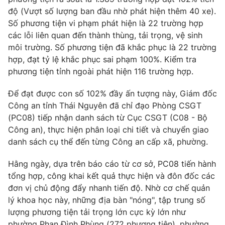
độ (Vượt số lượng ban đầu nhờ phát hiện thêm 40 xe).
Số phương tiện vi phạm phát hiện là 22 trường hợp
các lỗi liên quan đến thành thùng, tải trọng, vệ sinh
môi trường. Số phương tiện đã khắc phục là 22 trường
hợp, đạt tỷ lệ khắc phục sai phạm 100%. Kiểm tra
phương tiện tỉnh ngoài phát hiện 116 trường hợp.
Để đạt được con số 102% đầy ấn tượng này, Giám đốc
Công an tỉnh Thái Nguyên đã chỉ đạo Phòng CSGT
(PC08) tiếp nhận danh sách từ Cục CSGT (C08 - Bộ
Công an), thực hiện phân loại chi tiết và chuyển giao
danh sách cụ thể đến từng Công an cấp xã, phường.
Hằng ngày, dựa trên báo cáo từ cơ sở, PC08 tiến hành
tổng hợp, công khai kết quả thực hiện và đôn đốc các
đơn vị chủ động đẩy nhanh tiến độ. Nhờ cơ chế quản
lý khoa học này, những địa bàn "nóng", tập trung số
lượng phương tiện tải trọng lớn cực kỳ lớn như
phường Phan Đình Phùng (272 phương tiện), phường