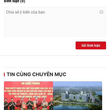
Bình luận
(
0
)
Gửi bình luận
TIN CÙNG CHUYÊN MỤC