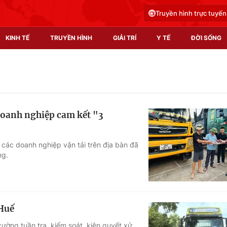
Truyền hình trực tuyến
KINH TẾ
TRUYỀN HÌNH
GIẢI TRÍ
Y TẾ
ĐỜI SỐNG
Pháp luật
Y tế
Truyền hình
Multimedia
 doanh nghiệp cam kết "3
Phim VTV
Video
Hậu trường
Shorts video
, các doanh nghiệp vận tải trên địa bàn đã
ng.
Nhân vật
Podcast
Khán giả
EMagazine
Giải sao mai
Photo
 Huế
Infographic
ường tuần tra, kiểm soát, kiên quyết xử