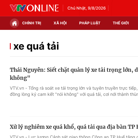
Chủ Nhật, 9/8/2026
CHÍNH TRỊ
XÃ HỘI
PHÁP LUẬT
THẾ GIỚI
Chính trị
Xã hội
xe quá tải
Thế giới
Kinh tế
Thái Nguyên: Siết chặt quản lý xe tải trọng lớn,
Tin tức
Tài chính
không"
Thế giới đó đây
Thị trường
VTV.vn - Tổng rà soát xe tải trọng lớn và tuyên truyền trực tiếp
đồng lòng ký cam kết "nói không" với quá tải, cơi nới thành thù
Câu chuyện quốc tế
Góc doanh nghiệp
Dữ liệu và đời sống
Xử lý nghiêm xe quá khổ, quá tải qua địa bàn TP
VTV.vn - Lực lượng Cảnh sát giao thông Công an TP Huế tăng c