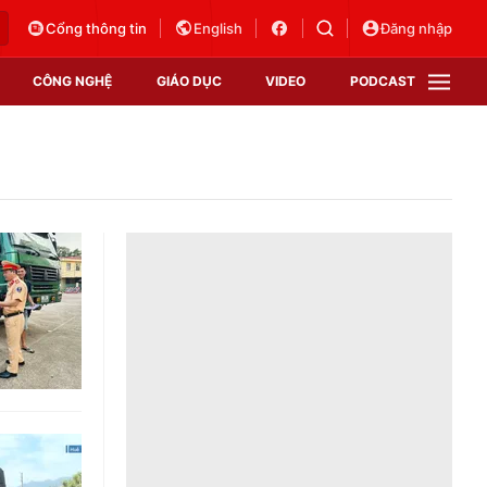
Cổng thông tin
English
Đăng nhập
CÔNG NGHỆ
GIÁO DỤC
VIDEO
PODCAST
VTV Money
VTV Thể thao
VTV Sức khoẻ
Bất động sản
Thị trường 24h
Tấm lòng Việt
Vươn mình bằng AI
VTV4
VTV8
VTV9
Lịch phát sóng
Giao lưu trực tuyến
Sự kiện