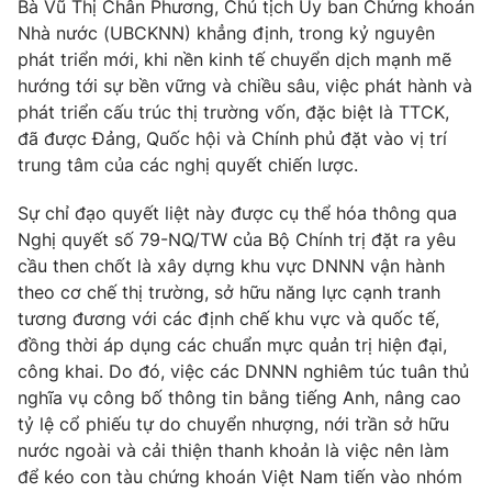
Bà Vũ Thị Chân Phương, Chủ tịch Ủy ban Chứng khoán
Nhà nước (UBCKNN) khẳng định, trong kỷ nguyên
phát triển mới, khi nền kinh tế chuyển dịch mạnh mẽ
hướng tới sự bền vững và chiều sâu, việc phát hành và
phát triển cấu trúc thị trường vốn, đặc biệt là TTCK,
đã được Đảng, Quốc hội và Chính phủ đặt vào vị trí
trung tâm của các nghị quyết chiến lược.
Sự chỉ đạo quyết liệt này được cụ thể hóa thông qua
Nghị quyết số 79-NQ/TW của Bộ Chính trị đặt ra yêu
cầu then chốt là xây dựng khu vực DNNN vận hành
theo cơ chế thị trường, sở hữu năng lực cạnh tranh
tương đương với các định chế khu vực và quốc tế,
đồng thời áp dụng các chuẩn mực quản trị hiện đại,
công khai. Do đó, việc các DNNN nghiêm túc tuân thủ
nghĩa vụ công bố thông tin bằng tiếng Anh, nâng cao
tỷ lệ cổ phiếu tự do chuyển nhượng, nới trần sở hữu
nước ngoài và cải thiện thanh khoản là việc nên làm
để kéo con tàu chứng khoán Việt Nam tiến vào nhóm