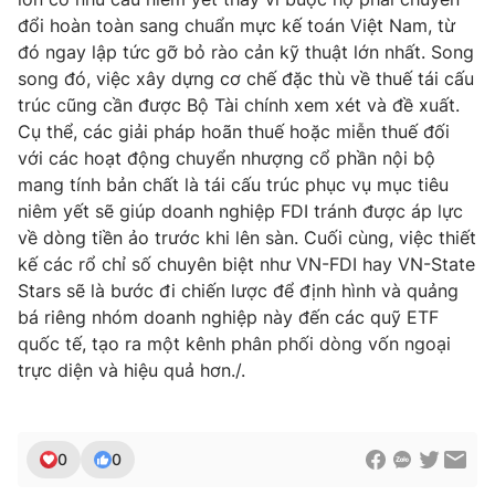
đổi hoàn toàn sang chuẩn mực kế toán Việt Nam, từ
đó ngay lập tức gỡ bỏ rào cản kỹ thuật lớn nhất. Song
song đó, việc xây dựng cơ chế đặc thù về thuế tái cấu
trúc cũng cần được Bộ Tài chính xem xét và đề xuất.
Cụ thể, các giải pháp hoãn thuế hoặc miễn thuế đối
với các hoạt động chuyển nhượng cổ phần nội bộ
mang tính bản chất là tái cấu trúc phục vụ mục tiêu
niêm yết sẽ giúp doanh nghiệp FDI tránh được áp lực
về dòng tiền ảo trước khi lên sàn. Cuối cùng, việc thiết
kế các rổ chỉ số chuyên biệt như VN-FDI hay VN-State
Stars sẽ là bước đi chiến lược để định hình và quảng
bá riêng nhóm doanh nghiệp này đến các quỹ ETF
quốc tế, tạo ra một kênh phân phối dòng vốn ngoại
trực diện và hiệu quả hơn./.
0
0