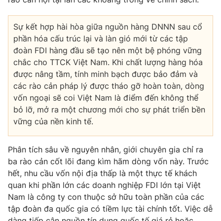
Sự kết hợp hài hòa giữa nguồn hàng DNNN sau cổ
phần hóa cấu trúc lại và làn gió mới từ các tập
đoàn FDI hàng đầu sẽ tạo nên một bệ phóng vững
chắc cho TTCK Việt Nam. Khi chất lượng hàng hóa
được nâng tầm, tính minh bạch được bảo đảm và
các rào cản pháp lý được tháo gỡ hoàn toàn, dòng
vốn ngoại sẽ coi Việt Nam là điểm đến không thể
bỏ lỡ, mở ra một chương mới cho sự phát triển bền
vững của nền kinh tế.
Phân tích sâu về nguyên nhân, giới chuyên gia chỉ ra
ba rào cản cốt lõi đang kìm hãm dòng vốn này. Trước
hết, nhu cầu vốn nội địa thấp là một thực tế khách
quan khi phần lớn các doanh nghiệp FDI lớn tại Việt
Nam là công ty con thuộc sở hữu toàn phần của các
tập đoàn đa quốc gia có tiềm lực tài chính tốt. Việc dễ
dàng tiếp cận nguồn tín dụng quốc tế giá rẻ hoặc