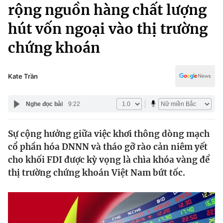
Chính trị
rộng nguồn hàng chất lượng
Truyền hình
hút vốn ngoại vào thị trường
Văn hóa - Giải trí
Xã hội
Y tế
chứng khoán
Đời sống
Pháp luật
Công nghệ
Giáo dục
Kate Trần
Y tế
Nghe đọc bài
9:22
Thế giới
Sự cộng hưởng giữa việc khơi thông dòng mạch
Tin tức
cổ phần hóa DNNN và tháo gỡ rào cản niêm yết
Kinh tế
Thế giới đó đây
cho khối FDI được kỳ vọng là chìa khóa vàng để
Tài chính
thị trường chứng khoán Việt Nam bứt tốc.
Dữ liệu và đời sống
Câu chuyện quốc tế
Thị trường
Truyền hình
Góc doanh nghiệp