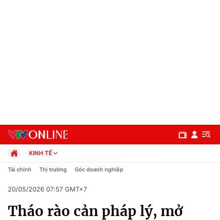
KINH TẾ
Chính trị
Tài chính
Thị trường
Góc doanh nghiệp
Xã hội
20/05/2026 07:57 GMT+7
Pháp luật
Chuyên mục
Kinh tế
Tháo rào cản pháp lý, mở
Thể thao