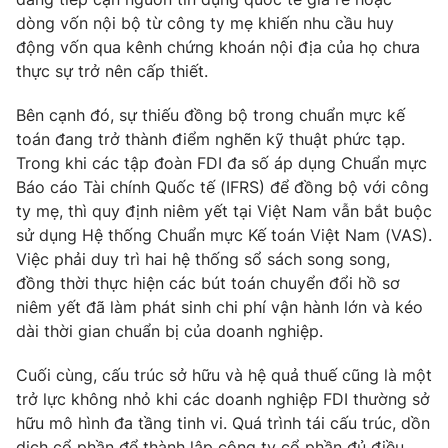
dòng vốn nội bộ từ công ty mẹ khiến nhu cầu huy
động vốn qua kênh chứng khoán nội địa của họ chưa
thực sự trở nên cấp thiết.
Bên cạnh đó, sự thiếu đồng bộ trong chuẩn mực kế
toán đang trở thành điểm nghẽn kỹ thuật phức tạp.
Trong khi các tập đoàn FDI đa số áp dụng Chuẩn mực
Báo cáo Tài chính Quốc tế (IFRS) để đồng bộ với công
ty mẹ, thì quy định niêm yết tại Việt Nam vẫn bắt buộc
sử dụng Hệ thống Chuẩn mực Kế toán Việt Nam (VAS).
Việc phải duy trì hai hệ thống sổ sách song song,
đồng thời thực hiện các bút toán chuyển đổi hồ sơ
niêm yết đã làm phát sinh chi phí vận hành lớn và kéo
dài thời gian chuẩn bị của doanh nghiệp.
Cuối cùng, cấu trúc sở hữu và hệ quả thuế cũng là một
trở lực không nhỏ khi các doanh nghiệp FDI thường sở
hữu mô hình đa tầng tinh vi. Quá trình tái cấu trúc, dồn
dịch cổ phần để thành lập công ty cổ phần đủ điều