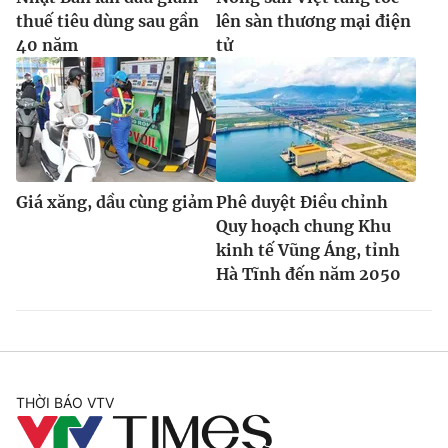
thuế tiêu dùng sau gần
lên sàn thương mại điện
40 năm
tử
Giá xăng, dầu cùng giảm
Phê duyệt Điều chỉnh
Quy hoạch chung Khu
kinh tế Vũng Áng, tỉnh
Hà Tĩnh đến năm 2050
THỜI BÁO VTV