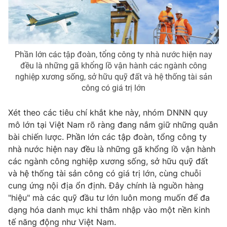
Email:
toasoan@vtv.vn
Liên hệ quảng cáo:
024-7300.7108
Phần lớn các tập đoàn, tổng công ty nhà nước hiện nay
đều là những gã khổng lồ vận hành các ngành công
nghiệp xương sống, sở hữu quỹ đất và hệ thống tài sản
công có giá trị lớn
Xét theo các tiêu chí khắt khe này, nhóm DNNN quy
mô lớn tại Việt Nam rõ ràng đang nắm giữ những quân
bài chiến lược. Phần lớn các tập đoàn, tổng công ty
nhà nước hiện nay đều là những gã khổng lồ vận hành
® Cấm sao chép dưới mọi hình thức nếu không có sự chấp
các ngành công nghiệp xương sống, sở hữu quỹ đất
thuận bằng văn bản. Ghi rõ nguồn VTV.vn khi phát hành lại
và hệ thống tài sản công có giá trị lớn, cùng chuỗi
thông tin từ website này.
cung ứng nội địa ổn định. Đây chính là nguồn hàng
"hiệu" mà các quỹ đầu tư lớn luôn mong muốn để đa
dạng hóa danh mục khi thâm nhập vào một nền kinh
tế năng động như Việt Nam.