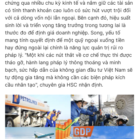
chứng qua nhiều chu kỳ kinh tế và nắm giữ các tài sản
có tính thanh khoản cao luôn có sức hút vượt trội đối
với cả dòng vốn nội lẫn ngoại. Bên cạnh đó, hiệu suất
sinh lời và triển vọng tăng trưởng trong tương lai là
THỜI BÁO VTV
thước đo để định giá doanh nghiệp. Song, yếu tố
mang tính quyết định để một quỹ ngoại xuống tiền
hay đứng ngoài lại chính là năng lực quản trị rủi ro
Theo dõi báo trên
pháp lý. "Một khi các nút thắt về cơ chế thực thi được
tháo gỡ, hành lang pháp lý thông thoáng và minh
Cơ quan chủ quản:
Đài Truyền hình Việt Nam
bạch, sức hấp dẫn của không gian đầu tư Việt Nam sẽ
Cơ quan báo chí:
Thời báo VTV
tự động gia tăng mà không cần các biện pháp kích
Giấy phép hoạt động báo in và báo điện tử số 483/GP-BTTTT
cầu nhân tạo", chuyên gia HSC nhận định.
cấp ngày 29/12/2023
Tổng Biên tập:
Vũ Thanh Thủy
Phó Tổng Biên tập:
Nguyễn Thị Mỹ Hạnh, Phạm Quốc Thắng,
Nguyễn Trọng Ninh
Tổng đài VTV:
024.38 355 931 - 024.38 355 932
Ðiện thoại Thời báo VTV:
024.66 897 897