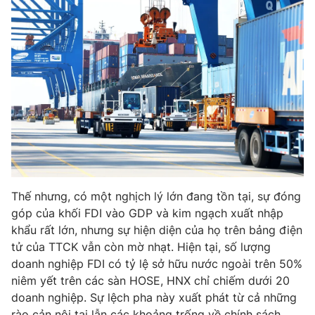
Thế nhưng, có một nghịch lý lớn đang tồn tại, sự đóng
góp của khối FDI vào GDP và kim ngạch xuất nhập
khẩu rất lớn, nhưng sự hiện diện của họ trên bảng điện
tử của TTCK vẫn còn mờ nhạt. Hiện tại, số lượng
doanh nghiệp FDI có tỷ lệ sở hữu nước ngoài trên 50%
niêm yết trên các sàn HOSE, HNX chỉ chiếm dưới 20
doanh nghiệp. Sự lệch pha này xuất phát từ cả những
rào cản nội tại lẫn các khoảng trống về chính sách.