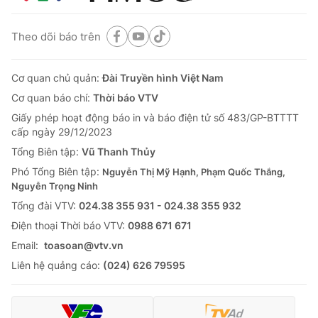
Theo dõi báo trên
Cơ quan chủ quản:
Đài Truyền hình Việt Nam
Cơ quan báo chí:
Thời báo VTV
Giấy phép hoạt động báo in và báo điện tử số 483/GP-BTTTT
cấp ngày 29/12/2023
Tổng Biên tập:
Vũ Thanh Thủy
Phó Tổng Biên tập:
Nguyễn Thị Mỹ Hạnh, Phạm Quốc Thắng,
Nguyễn Trọng Ninh
Tổng đài VTV:
024.38 355 931 - 024.38 355 932
Ðiện thoại Thời báo VTV:
0988 671 671
Email:
toasoan@vtv.vn
Liên hệ quảng cáo:
(024) 626 79595