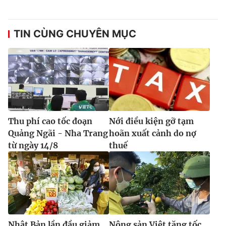
TIN CÙNG CHUYÊN MỤC
Thu phí cao tốc đoạn
Nới điều kiện gỡ tạm
Quảng Ngãi - Nha Trang
hoãn xuất cảnh do nợ
từ ngày 14/8
thuế
Nhật Bản lần đầu giảm
Nông sản Việt tăng tốc