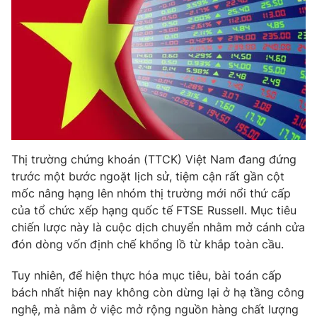
Phim VTV
Giải trí
Hậu trường
Điện ảnh
Đời sống
Nhân vật
Âm nhạc
Du lịch
Khán giả
Giáo dục
Sao
Làm đẹp
Giải sao mai
Tuyển sinh
Công nghệ
Chất lượng cuộc sống
Học trực tuyến
Thị trường chứng khoán (TTCK) Việt Nam đang đứng
Hitech Công nghệ tương lai
trước một bước ngoặt lịch sử, tiệm cận rất gần cột
Giao lưu trực tuyến
mốc nâng hạng lên nhóm thị trường mới nổi thứ cấp
Sản phẩm
của tổ chức xếp hạng quốc tế FTSE Russell. Mục tiêu
Lịch phát sóng
Thị trường
chiến lược này là cuộc dịch chuyển nhằm mở cánh cửa
đón dòng vốn định chế khổng lồ từ khắp toàn cầu.
Tư vấn
Chuyên mục khác
Tuy nhiên, để hiện thực hóa mục tiêu, bài toán cấp
bách nhất hiện nay không còn dừng lại ở hạ tầng công
Emagazine
Podcast
nghệ, mà nằm ở việc mở rộng nguồn hàng chất lượng