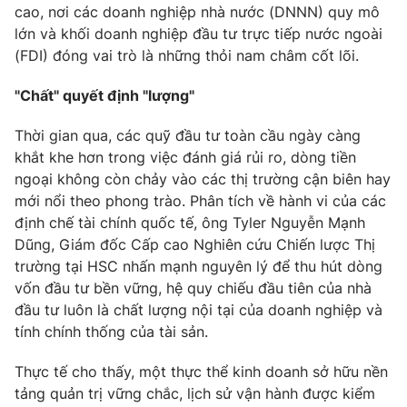
cao, nơi các doanh nghiệp nhà nước (DNNN) quy mô
Photo
Infographic
lớn và khối doanh nghiệp đầu tư trực tiếp nước ngoài
(FDI) đóng vai trò là những thỏi nam châm cốt lõi.
Video
Shorts video
"Chất" quyết định "lượng"
VTV Money
VTV Thể thao
Thời gian qua, các quỹ đầu tư toàn cầu ngày càng
khắt khe hơn trong việc đánh giá rủi ro, dòng tiền
ngoại không còn chảy vào các thị trường cận biên hay
VTV Sức khoẻ
Bất động sản
mới nổi theo phong trào. Phân tích về hành vi của các
định chế tài chính quốc tế, ông Tyler Nguyễn Mạnh
Thị trường 24h
Tấm lòng Việt
Dũng, Giám đốc Cấp cao Nghiên cứu Chiến lược Thị
trường tại HSC nhấn mạnh nguyên lý để thu hút dòng
vốn đầu tư bền vững, hệ quy chiếu đầu tiên của nhà
VTV4
Vươn mình bằng AI
đầu tư luôn là chất lượng nội tại của doanh nghiệp và
tính chính thống của tài sản.
VTV9
VTV8
Thực tế cho thấy, một thực thể kinh doanh sở hữu nền
tảng quản trị vững chắc, lịch sử vận hành được kiểm
Liên hệ tòa soạn
English