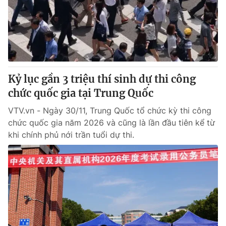
Tin tức
Kinh tế
Thế giới đó đây
Tài chính
Dữ liệu và đời sống
Câu chuyện quốc tế
Thị trường
Kỷ lục gần 3 triệu thí sinh dự thi công
Truyền hình
Góc doanh nghiệp
chức quốc gia tại Trung Quốc
Phim VTV
Giải trí
VTV.vn - Ngày 30/11, Trung Quốc tổ chức kỳ thi công
Hậu trường
chức quốc gia năm 2026 và cũng là lần đầu tiên kể từ
Điện ảnh
khi chính phủ nới trần tuổi dự thi.
Đời sống
Nhân vật
Âm nhạc
Du lịch
Khán giả
Giáo dục
Sao
Làm đẹp
Giải sao mai
Tuyển sinh
Công nghệ
Chất lượng cuộc sống
Học trực tuyến
Hitech Công nghệ tương lai