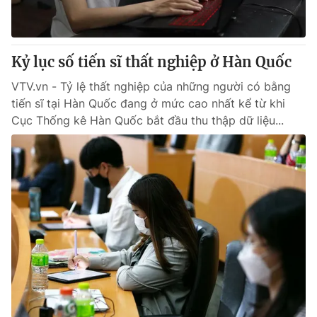
Giấy phép hoạt động báo in và báo điện tử số 483/GP-BTTTT
cấp ngày 29/12/2023
Tổng Biên tập:
Vũ Thanh Thủy
Kỷ lục số tiến sĩ thất nghiệp ở Hàn Quốc
Phó Tổng Biên tập:
Nguyễn Thị Mỹ Hạnh, Phạm Quốc Thắng,
Nguyễn Trọng Ninh
VTV.vn - Tỷ lệ thất nghiệp của những người có bằng
Tổng đài VTV:
024.38 355 931 - 024.38 355 932
tiến sĩ tại Hàn Quốc đang ở mức cao nhất kể từ khi
Ðiện thoại Thời báo VTV:
024.66 897 897
Cục Thống kê Hàn Quốc bắt đầu thu thập dữ liệu...
Email:
toasoan@vtv.vn
Liên hệ quảng cáo:
024-7300.7108