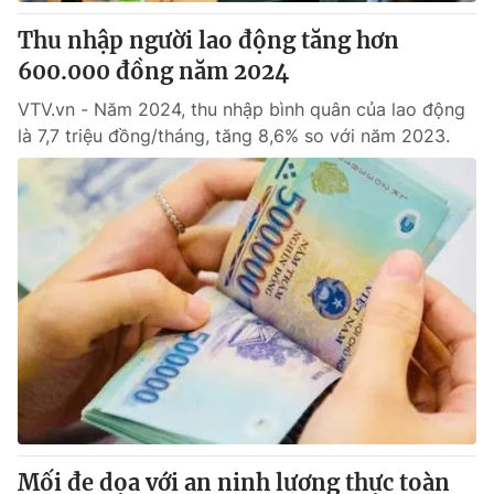
Thu nhập người lao động tăng hơn
® Cấm sao chép dưới mọi hình thức nếu không có sự chấp
600.000 đồng năm 2024
thuận bằng văn bản. Ghi rõ nguồn VTV.vn khi phát hành lại
thông tin từ website này.
VTV.vn - Năm 2024, thu nhập bình quân của lao động
là 7,7 triệu đồng/tháng, tăng 8,6% so với năm 2023.
Mối đe dọa với an ninh lương thực toàn