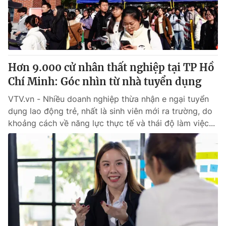
Giao lưu trực tuyến
Sản phẩm
Lịch phát sóng
Thị trường
Tư vấn
Hơn 9.000 cử nhân thất nghiệp tại TP Hồ
Chuyên mục khác
Chí Minh: Góc nhìn từ nhà tuyển dụng
Emagazine
Podcast
VTV.vn - Nhiều doanh nghiệp thừa nhận e ngại tuyển
dụng lao động trẻ, nhất là sinh viên mới ra trường, do
Photo
Infographic
khoảng cách về năng lực thực tế và thái độ làm việc...
Video
Shorts video
VTV Money
VTV Thể thao
VTV Sức khoẻ
Bất động sản