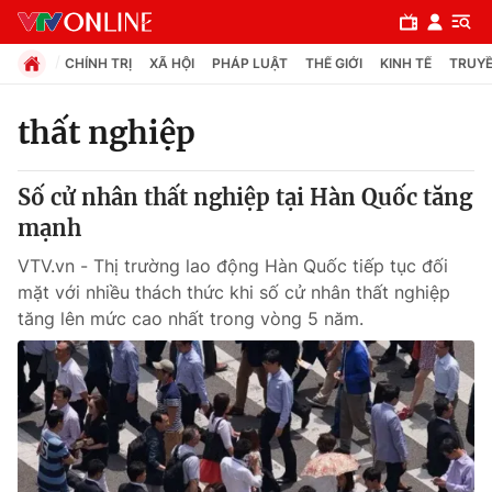
CHÍNH TRỊ
XÃ HỘI
PHÁP LUẬT
THẾ GIỚI
KINH TẾ
TRUYỀ
thất nghiệp
Chuyên mục
Số cử nhân thất nghiệp tại Hàn Quốc tăng
Chính trị
mạnh
VTV.vn - Thị trường lao động Hàn Quốc tiếp tục đối
Xã hội
mặt với nhiều thách thức khi số cử nhân thất nghiệp
tăng lên mức cao nhất trong vòng 5 năm.
Pháp luật
Y tế
Thế giới