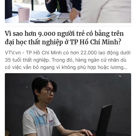
Thị trường 24h
Tấm lòng Việt
VTV4
Vươn mình bằng AI
Vì sao hơn 9.000 người trẻ có bằng trên
VTV9
VTV8
đại học thất nghiệp ở TP Hồ Chí Minh?
VTV.vn - TP Hồ Chí Minh có hơn 22.000 lao động dưới
Liên hệ tòa soạn
English
35 tuổi thất nghiệp. Trong đó, hàng ngàn cử nhân dù
có việc vẫn bỏ ngang vì không phù hợp hoặc lương...
THỜI BÁO VTV
Theo dõi báo trên
Cơ quan chủ quản:
Đài Truyền hình Việt Nam
Cơ quan báo chí:
Thời báo VTV