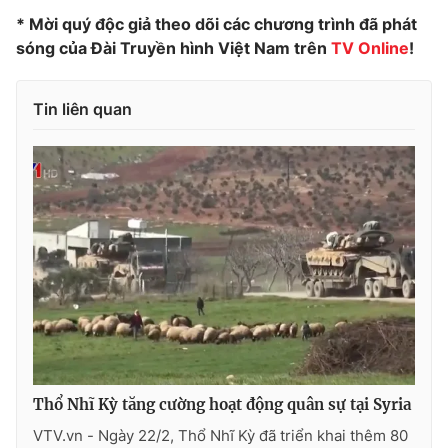
* Mời quý độc giả theo dõi các chương trình đã phát
Photo
Infographic
sóng của Đài Truyền hình Việt Nam trên
TV Online
!
Video
Shorts video
Tin liên quan
VTV Money
VTV Thể thao
VTV Sức khoẻ
Bất động sản
Thị trường 24h
Tấm lòng Việt
VTV4
Vươn mình bằng AI
VTV9
VTV8
Thổ Nhĩ Kỳ tăng cường hoạt động quân sự tại Syria
VTV.vn - Ngày 22/2, Thổ Nhĩ Kỳ đã triển khai thêm 80
Liên hệ tòa soạn
English