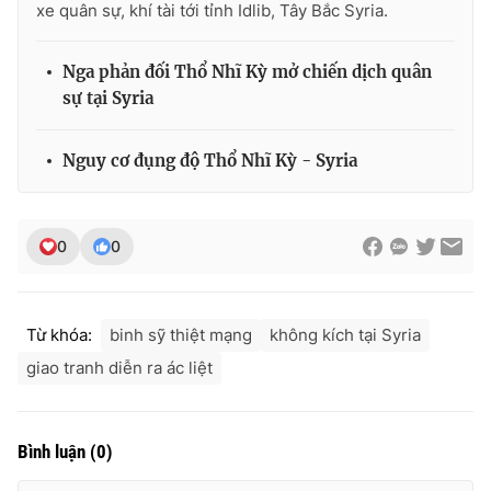
xe quân sự, khí tài tới tỉnh Idlib, Tây Bắc Syria.
Nga phản đối Thổ Nhĩ Kỳ mở chiến dịch quân
sự tại Syria
THỜI BÁO VTV
Nguy cơ đụng độ Thổ Nhĩ Kỳ - Syria
Theo dõi báo trên
0
0
Cơ quan chủ quản:
Đài Truyền hình Việt Nam
Cơ quan báo chí:
Thời báo VTV
Từ khóa:
binh sỹ thiệt mạng
không kích tại Syria
Giấy phép hoạt động báo in và báo điện tử số 483/GP-BTTTT
cấp ngày 29/12/2023
giao tranh diễn ra ác liệt
Tổng Biên tập:
Vũ Thanh Thủy
Phó Tổng Biên tập:
Nguyễn Thị Mỹ Hạnh, Phạm Quốc Thắng,
Nguyễn Trọng Ninh
Bình luận
(
0
)
Tổng đài VTV:
024.38 355 931 - 024.38 355 932