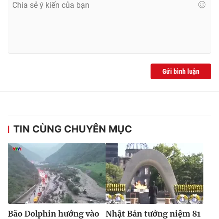
Ðiện thoại Thời báo VTV:
024.66 897 897
Email:
toasoan@vtv.vn
Liên hệ quảng cáo:
024-7300.7108
Gửi bình luận
TIN CÙNG CHUYÊN MỤC
® Cấm sao chép dưới mọi hình thức nếu không có sự chấp
thuận bằng văn bản. Ghi rõ nguồn VTV.vn khi phát hành lại
thông tin từ website này.
Bão Dolphin hướng vào
Nhật Bản tưởng niệm 81