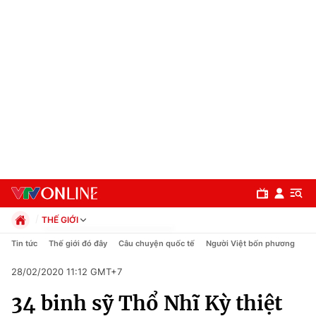
THẾ GIỚI
Chính trị
Tin tức
Thế giới đó đây
Câu chuyện quốc tế
Người Việt bốn phương
Xã hội
28/02/2020 11:12 GMT+7
Pháp luật
Chuyên mục
Kinh tế
34 binh sỹ Thổ Nhĩ Kỳ thiệt
Thể thao