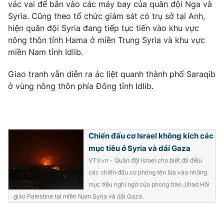
Phim VTV
vác vai để bắn vào các máy bay của quân đội Nga và
Giải trí
Syria. Cũng theo tổ chức giám sát có trụ sở tại Anh,
Hậu trường
hiện quân đội Syria đang tiếp tục tiến vào khu vực
Điện ảnh
Đời sống
nông thôn tỉnh Hama ở miền Trung Syria và khu vực
Nhân vật
Âm nhạc
miền Nam tỉnh Idlib.
Du lịch
Khán giả
Giáo dục
Sao
Giao tranh vẫn diễn ra ác liệt quanh thành phố Saraqib
Làm đẹp
Giải sao mai
ở vùng nông thôn phía Đông tỉnh Idlib.
Tuyển sinh
Công nghệ
Chất lượng cuộc sống
Học trực tuyến
Hitech Công nghệ tương lai
Giao lưu trực tuyến
Chiến đấu cơ Israel không kích các
Sản phẩm
mục tiêu ở Syria và dải Gaza
Lịch phát sóng
Thị trường
VTV.vn - Quân đội Israel cho biết đã điều
các chiến đấu cơ phóng tên lửa vào những
Tư vấn
mục tiêu nghi ngờ của phong trào Jihad Hồi
Chuyên mục khác
giáo Palestine tại miền Nam Syria và dải Gaza.
Emagazine
Podcast