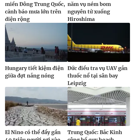
miền Đông Trung Quốc,
năm vụ ném bom
cảnh báo mưa lớn trên
nguyên tử xuống
diện rộng
Hiroshima
Hungary tiết kiệm điện
Đức điều tra vụ UAV gắn
giữa đợt nắng nóng
thuốc nổ tại sân bay
Leipzig
El Nino có thể đẩy gần
Trung Quốc: Bắc Kinh
49 triệu người rơi vào
công bố quy hoạch