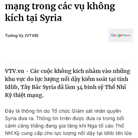
Chính trị
mạng trong các vụ không
Truyền hình
kích tại Syria
Văn hóa - Giải trí
Xã hội
Y tế
Đời sống
Tường Vy (VTV8)
Pháp luật
Công nghệ
Giáo dục
Y tế
VTV.vn - Các cuộc không kích nhằm vào những
Thế giới
khu vực do lực lượng nổi dậy kiểm soát tại tỉnh
Tin tức
Idlib, Tây Bắc Syria đã làm 34 binh sỹ Thổ Nhĩ
Kinh tế
Kỳ thiệt mạng.
Thế giới đó đây
Tài chính
Dữ liệu và đời sống
Câu chuyện quốc tế
Đây là thông tin do Tổ chức Giám sát nhân quyền
Thị trường
Syria đưa ra. Thông tin trrên được đưa ra trong bối
cảnh căng thẳng đang gia tăng khi Nga tố cáo Thổ
Truyền hình
Góc doanh nghiệp
Nhĩ Kỳ cung cấp cho lực lượng nổi dậy tại Idlib tên lửa