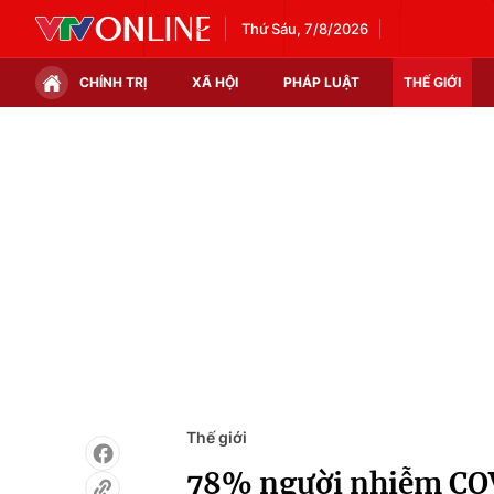
Thứ Sáu, 7/8/2026
CHÍNH TRỊ
XÃ HỘI
PHÁP LUẬT
THẾ GIỚI
Chính trị
Xã hội
Thế giới
Kinh tế
Tin tức
Tài chính
Thế giới đó đây
Thị trường
Câu chuyện quốc tế
Góc doanh nghiệp
Dữ liệu và đời sống
Thế giới
78% người nhiễm COV