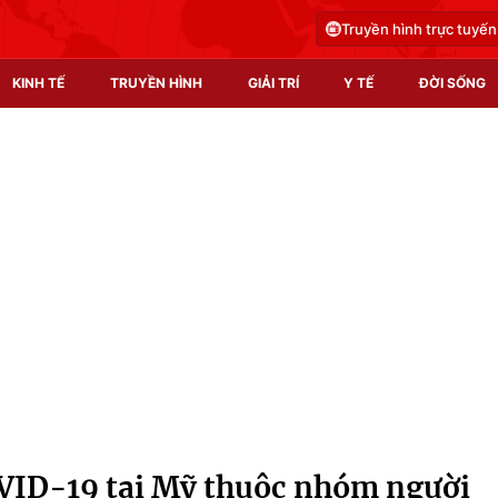
Truyền hình trực tuyến
KINH TẾ
TRUYỀN HÌNH
GIẢI TRÍ
Y TẾ
ĐỜI SỐNG
Pháp luật
Y tế
Truyền hình
Multimedia
Phim VTV
Video
Hậu trường
Shorts video
Nhân vật
Podcast
Khán giả
EMagazine
Giải sao mai
Photo
ID-19 tại Mỹ thuộc nhóm người
Infographic