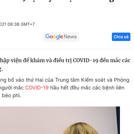
Góc ảnh
2021 06:38 GMT+7
Giáo dục
Công nghệ
Chia sẻ
Tuyển sinh
Hitech Công ng
Học trực tuyến
Sản phẩm
hập viện để khám và điều trị COVID-19 đều mắc các
g
Thị trường
g.
Tư vấn
ng bố vào thứ Hai của Trung tâm Kiểm soát và Phòng
 người mắc
COVID-19
hầu hết đều mắc các bệnh liên
 béo phì.