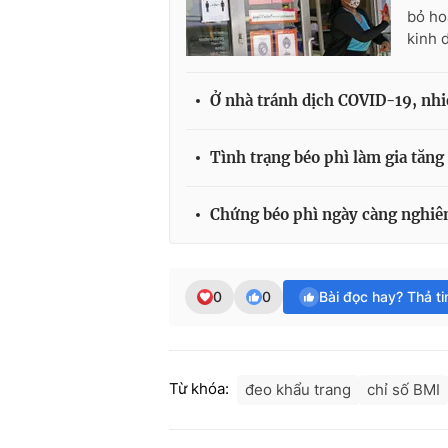
bỏ ho
kinh 
Ở nhà tránh dịch COVID-19, nhi
Tình trạng béo phì làm gia tăng
Chứng béo phì ngày càng nghiê
0
0
Bài đọc hay? Thả t
Từ khóa:
đeo khẩu trang
chỉ số BMI