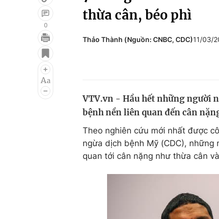
thừa cân, béo phì
0
Thảo Thành (Nguồn: CNBC, CDC)
11/03/
Giải trí
Đời sống
Điện ảnh
Du lịch
Âm nhạc
Làm đẹp
VTV.vn - Hầu hết những người n
Sao
Chất lượng cuộc sốn
bệnh nền liên quan đến cân nặn
Theo nghiên cứu mới nhất được cô
ngừa dịch bệnh Mỹ (CDC), những
quan tới cân nặng như thừa cân và