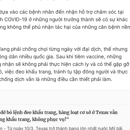
 dựa vào các bệnh nhân đến nhận hỗ trợ chăm sóc tại
ệnh COVID-19 ở những người trưởng thành sẽ có sự khác
song không thể phủ nhận tác hại của những căn bệnh nề
đang phải chống chọi từng ngày với đại dịch, thế nhưng
 công dân nhiều quốc gia. Sau khi tiêm vaccine, những
 nhận sẽ không phải thực hiện cách ly và có thể gặp gỡ
, việc đeo khẩu trang, tránh tụ tập đông người và thực
chống dịch vẫn là những điều cần thiết phải làm.
dỡ bỏ lệnh đeo khẩu trang, hàng loạt cơ sở ở Texas vẫn
g khẩu trang, không phục vụ!"
n - Từ ngày 10/3, Texas trở thành bang lớn nhất nước Mỹ bãi