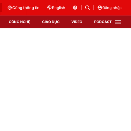
Cổng thông tin
English
Đăng nhập
CÔNG NGHỆ
GIÁO DỤC
VIDEO
PODCAST
VTV Money
VTV Thể thao
VTV Sức khoẻ
Bất động sản
Thị trường 24h
Tấm lòng Việt
Vươn mình bằng AI
VTV4
VTV8
VTV9
Lịch phát sóng
Giao lưu trực tuyến
Sự kiện