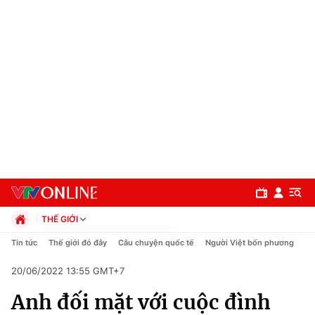
THẾ GIỚI
Chính trị
Tin tức
Thế giới đó đây
Câu chuyện quốc tế
Người Việt bốn phương
Xã hội
20/06/2022 13:55 GMT+7
Pháp luật
Chuyên mục
Kinh tế
Anh đối mặt với cuộc đình
Thể thao