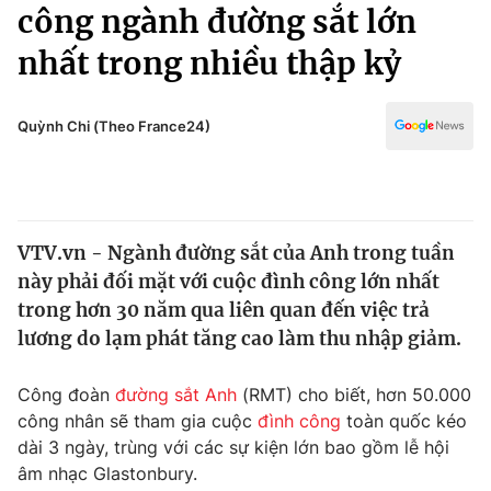
Chính trị
công ngành đường sắt lớn
Truyền hình
nhất trong nhiều thập kỷ
Văn hóa - Giải trí
Xã hội
Y tế
Đời sống
Quỳnh Chi (Theo France24)
Pháp luật
Công nghệ
Giáo dục
Y tế
VTV.vn - Ngành đường sắt của Anh trong tuần
Thế giới
này phải đối mặt với cuộc đình công lớn nhất
Tin tức
trong hơn 30 năm qua liên quan đến việc trả
Kinh tế
lương do lạm phát tăng cao làm thu nhập giảm.
Thế giới đó đây
Tài chính
Dữ liệu và đời sống
Câu chuyện quốc tế
Công đoàn
đường sắt Anh
(RMT) cho biết, hơn 50.000
Thị trường
công nhân sẽ tham gia cuộc
đình công
toàn quốc kéo
dài 3 ngày, trùng với các sự kiện lớn bao gồm lễ hội
Truyền hình
Góc doanh nghiệp
âm nhạc Glastonbury.