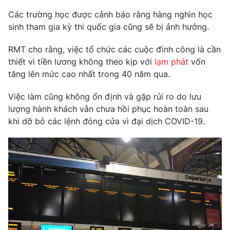
Phim VTV
Giải trí
Các trường học được cảnh báo rằng hàng nghìn học
Hậu trường
sinh tham gia kỳ thi quốc gia cũng sẽ bị ảnh hưởng.
Điện ảnh
Đời sống
Nhân vật
RMT cho rằng, việc tổ chức các cuộc đình công là cần
Âm nhạc
thiết vì tiền lương không theo kịp với
lạm phát
vốn
Du lịch
Khán giả
Giáo dục
Sao
tăng lên mức cao nhất trong 40 năm qua.
Làm đẹp
Giải sao mai
Tuyển sinh
Việc làm cũng không ổn định và gặp rủi ro do lưu
Công nghệ
Chất lượng cuộc sống
lượng hành khách vẫn chưa hồi phục hoàn toàn sau
Học trực tuyến
khi dỡ bỏ các lệnh đóng cửa vì đại dịch COVID-19.
Hitech Công nghệ tương lai
Giao lưu trực tuyến
Sản phẩm
Lịch phát sóng
Thị trường
Tư vấn
Chuyên mục khác
Emagazine
Podcast