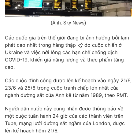
Photo
Infographic
(Ảnh: Sky News)
Video
Shorts video
Các quốc gia trên thế giới đang bị ảnh hưởng bởi lạm
phát cao nhất trong hàng thập kỷ do cuộc chiến ở
VTV Money
VTV Thể thao
Ukraine và việc nới lỏng các hạn chế chống dịch
COVID-19, khiến giá năng lượng và thực phẩm tăng
VTV Sức khoẻ
Bất động sản
cao.
Các cuộc đình công được lên kế hoạch vào ngày 21/6,
Thị trường 24h
Tấm lòng Việt
23/6 và 25/6 trong cuộc tranh chấp lớn nhất của
ngành đường sắt của Anh kể từ năm 1989, theo RMT.
VTV4
Vươn mình bằng AI
Người dân nước này cũng nhận được thông báo về
một cuộc tuần hành 24 giờ của các thành viên trên
VTV9
VTV8
Tube, mạng lưới đường sắt ngầm của London, được
lên kế hoạch hôm 21/6.
Liên hệ tòa soạn
English