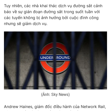
Tuy nhiên, các nhà khai thác dịch vụ đường sắt cảnh
báo về sự gián đoạn đường sắt trong suốt tuần với
các tuyến không bị ảnh hưởng bởi cuộc đình công
nhưng sẽ giảm dịch vụ.
THỜI BÁO VTV
Theo dõi báo trên
Cơ quan chủ quản:
Đài Truyền hình Việt Nam
Cơ quan báo chí:
Thời báo VTV
Giấy phép hoạt động báo in và báo điện tử số 483/GP-BTTTT
cấp ngày 29/12/2023
Tổng Biên tập:
Vũ Thanh Thủy
(Ảnh: Sky News)
Phó Tổng Biên tập:
Nguyễn Thị Mỹ Hạnh, Phạm Quốc Thắng,
Nguyễn Trọng Ninh
Andrew Haines, giám đốc điều hành của Network Rail,
Tổng đài VTV:
024.38 355 931 - 024.38 355 932