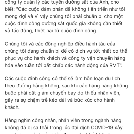
công ty quản lý các tuyến đường sắt của Anh, cho
Ðiện thoại Thời báo VTV:
024.66 897 897
biết: "Các cuộc đàm phán đã không tiến triển như tôi
Email:
toasoan@vtv.vn
mong đợi và vì vậy chúng tôi phải chuẩn bị cho một
Liên hệ quảng cáo:
024-7300.7108
cuộc đình công đường sắt quốc gia không cần thiết
và tác động, thiệt hại từ cuộc đình công.
Chúng tôi và các đồng nghiệp điều hành tàu của
chúng tôi đang chuẩn bị để có dịch vụ tốt nhất có thể
phục vụ cho hành khách và công ty vận chuyển hàng
hóa vào tuần tới bất chấp các hành động của RMT".
Các cuộc đình công có thể sẽ làm hỗn loạn du lịch
theo đường hàng không, sau khi các hãng hàng không
buộc phải cắt giảm chuyến bay do thiếu nhân viên,
gây ra sự chậm trễ kéo dài và bức xúc cho hành
® Cấm sao chép dưới mọi hình thức nếu không có sự chấp
khách.
thuận bằng văn bản. Ghi rõ nguồn VTV.vn khi phát hành lại
thông tin từ website này.
Hàng nghìn công nhân, nhân viên trong ngành hàng
không đã bị sa thải trong lúc đại dịch COVID-19 xảy