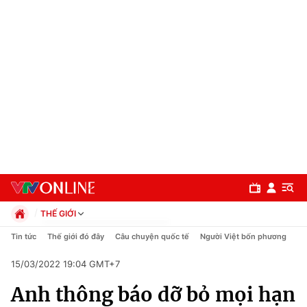
THẾ GIỚI
Chính trị
Tin tức
Thế giới đó đây
Câu chuyện quốc tế
Người Việt bốn phương
Xã hội
15/03/2022 19:04 GMT+7
Pháp luật
Chuyên mục
Kinh tế
Anh thông báo dỡ bỏ mọi hạn
Thể thao