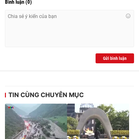
Bình luận
(
0
)
Gửi bình luận
TIN CÙNG CHUYÊN MỤC