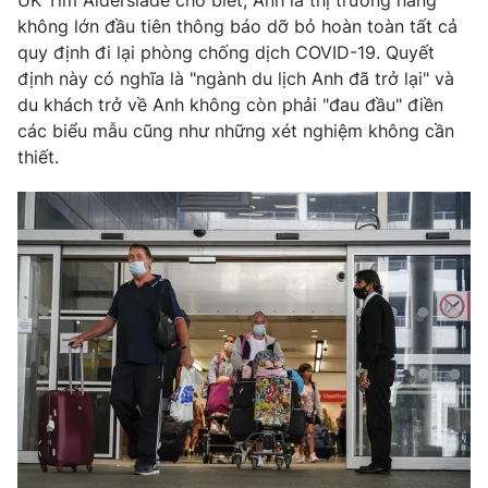
UK Tim Alderslade cho biết, Anh là thị trường hàng
không lớn đầu tiên thông báo dỡ bỏ hoàn toàn tất cả
Photo
Infographic
quy định đi lại phòng chống dịch COVID-19. Quyết
định này có nghĩa là "ngành du lịch Anh đã trở lại" và
Video
Shorts video
du khách trở về Anh không còn phải "đau đầu" điền
các biểu mẫu cũng như những xét nghiệm không cần
thiết.
VTV Money
VTV Thể thao
VTV Sức khoẻ
Bất động sản
Thị trường 24h
Tấm lòng Việt
VTV4
Vươn mình bằng AI
VTV9
VTV8
Liên hệ tòa soạn
English