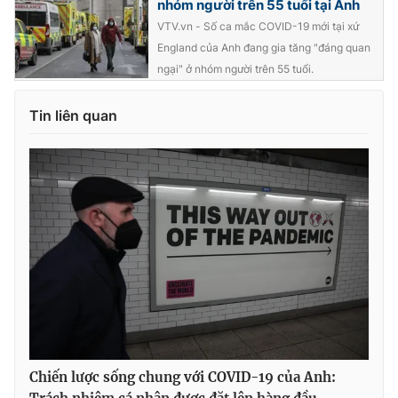
nhóm người trên 55 tuổi tại Anh
VTV.vn - Số ca mắc COVID-19 mới tại xứ
England của Anh đang gia tăng "đáng quan
ngại" ở nhóm người trên 55 tuổi.
Tin liên quan
Chiến lược sống chung với COVID-19 của Anh: