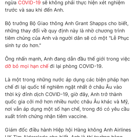
Phim VTV
ngừa
COVID-19
sẽ không phải thực hiện xét nghiệm
Giải trí
trước và sau khi đến Anh.
Hậu trường
Điện ảnh
Bộ trưởng Bộ Giao thông Anh Grant Shapps cho biết,
Đời sống
Nhân vật
những thay đổi về quy định này là nhờ chương trình
Âm nhạc
Du lịch
tiêm chủng của Anh và người dân sẽ có một "Lễ Phục
Khán giả
Giáo dục
Sao
sinh tự do hơn."
Làm đẹp
Giải sao mai
Tuyển sinh
Ông nhấn mạnh, Anh đang dẫn đầu thế giới trong việc
Công nghệ
Chất lượng cuộc sống
dỡ bỏ mọi hạn chế
đi lại phòng COVID-19.
Học trực tuyến
Hitech Công nghệ tương lai
Giao lưu trực tuyến
Là một trong những nước áp dụng các biện pháp hạn
Sản phẩm
chế đi lại quốc tế nghiêm ngặt nhất ở châu Âu vào
thời kỳ đỉnh dịch COVID-19, giờ đây, Anh trở thành
Lịch phát sóng
Thị trường
quốc gia cởi mở hơn nhiều nước châu Âu khác và Mỹ,
nơi vẫn áp dụng một số hạn chế, trong đó có yêu cầu
Tư vấn
xuất trình chứng nhận tiêm vaccine.
Chuyên mục khác
Emagazine
Podcast
Giám đốc điều hành Hiệp hội Hàng không Anh Airlines