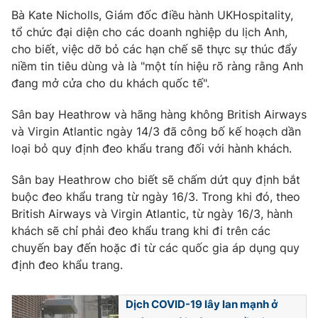
Ðiện thoại Thời báo VTV:
024.66 897 897
Bà Kate Nicholls, Giám đốc điều hành UKHospitality,
Email:
toasoan@vtv.vn
tổ chức đại diện cho các doanh nghiệp du lịch Anh,
Liên hệ quảng cáo:
024-7300.7108
cho biết, việc dỡ bỏ các hạn chế sẽ thực sự thúc đẩy
niềm tin tiêu dùng và là "một tín hiệu rõ ràng rằng Anh
đang mở cửa cho du khách quốc tế".
Sân bay Heathrow và hãng hàng không British Airways
và Virgin Atlantic ngày 14/3 đã công bố kế hoạch dần
loại bỏ quy định đeo khẩu trang đối với hành khách.
Sân bay Heathrow cho biết sẽ chấm dứt quy định bắt
buộc đeo khẩu trang từ ngày 16/3. Trong khi đó, theo
British Airways và Virgin Atlantic, từ ngày 16/3, hành
khách sẽ chỉ phải đeo khẩu trang khi đi trên các
chuyến bay đến hoặc đi từ các quốc gia áp dụng quy
® Cấm sao chép dưới mọi hình thức nếu không có sự chấp
thuận bằng văn bản. Ghi rõ nguồn VTV.vn khi phát hành lại
định đeo khẩu trang.
thông tin từ website này.
Dịch COVID-19 lây lan mạnh ở