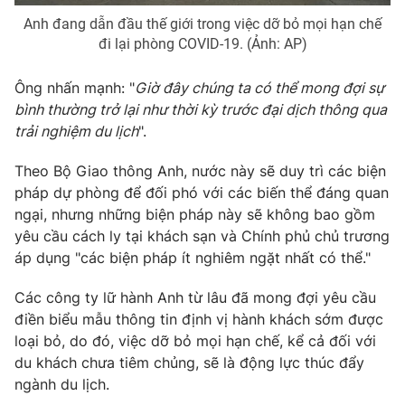
Anh đang dẫn đầu thế giới trong việc dỡ bỏ mọi hạn chế
đi lại phòng COVID-19. (Ảnh: AP)
Ông nhấn mạnh: "
Giờ đây chúng ta có thể mong đợi sự
THỜI BÁO VTV
bình thường trở lại như thời kỳ trước đại dịch thông qua
trải nghiệm du lịch
".
Theo Bộ Giao thông Anh, nước này sẽ duy trì các biện
Theo dõi báo trên
pháp dự phòng để đối phó với các biến thể đáng quan
ngại, nhưng những biện pháp này sẽ không bao gồm
Cơ quan chủ quản:
Đài Truyền hình Việt Nam
yêu cầu cách ly tại khách sạn và Chính phủ chủ trương
Cơ quan báo chí:
Thời báo VTV
áp dụng "các biện pháp ít nghiêm ngặt nhất có thể."
Giấy phép hoạt động báo in và báo điện tử số 483/GP-BTTTT
cấp ngày 29/12/2023
Các công ty lữ hành Anh từ lâu đã mong đợi yêu cầu
điền biểu mẫu thông tin định vị hành khách sớm được
Tổng Biên tập:
Vũ Thanh Thủy
loại bỏ, do đó, việc dỡ bỏ mọi hạn chế, kể cả đối với
Phó Tổng Biên tập:
Nguyễn Thị Mỹ Hạnh, Phạm Quốc Thắng,
du khách chưa tiêm chủng, sẽ là động lực thúc đẩy
Nguyễn Trọng Ninh
ngành du lịch.
Tổng đài VTV:
024.38 355 931 - 024.38 355 932