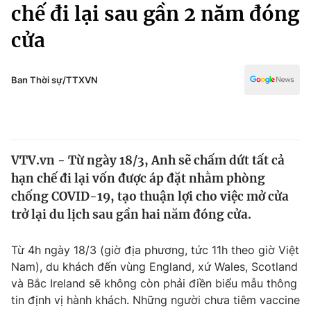
Chính trị
chế đi lại sau gần 2 năm đóng
Truyền hình
cửa
Văn hóa - Giải trí
Xã hội
Y tế
Đời sống
Ban Thời sự/TTXVN
Pháp luật
Công nghệ
Giáo dục
Y tế
VTV.vn - Từ ngày 18/3, Anh sẽ chấm dứt tất cả
Thế giới
hạn chế đi lại vốn được áp đặt nhằm phòng
Tin tức
chống COVID-19, tạo thuận lợi cho việc mở cửa
Kinh tế
trở lại du lịch sau gần hai năm đóng cửa.
Thế giới đó đây
Tài chính
Dữ liệu và đời sống
Câu chuyện quốc tế
Từ 4h ngày 18/3 (giờ địa phương, tức 11h theo giờ Việt
Thị trường
Nam), du khách đến vùng England, xứ Wales, Scotland
và Bắc Ireland sẽ không còn phải điền biểu mẫu thông
Truyền hình
Góc doanh nghiệp
tin định vị hành khách. Những người chưa tiêm vaccine