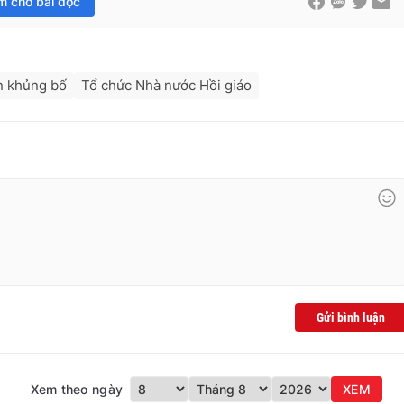
im cho bài đọc
n khủng bố
Tổ chức Nhà nước Hồi giáo
Gửi bình luận
Xem theo ngày
XEM