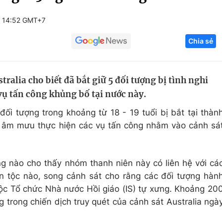
Góc ảnh
 14:52 GMT+7
Chia sẻ
Giáo dục
Công nghệ
Tuyển sinh
Hitech Công ng
ralia cho biết đã bắt giữ 5 đối tượng bị tình nghi
Học trực tuyến
Sản phẩm
vụ tấn công khủng bố tại nước này.
g
Thị trường
đối tượng trong khoảng từ 18 - 19 tuổi bị bắt tại thàn
Tư vấn
 âm mưu thực hiện các vụ tấn công nhằm vào cảnh sá
 nào cho thấy nhóm thanh niên này có liên hệ với cá
n tộc nào, song cảnh sát cho rằng các đối tượng hàn
uộc Tổ chức Nhà nước Hồi giáo (IS) tự xưng. Khoảng 20
 trong chiến dịch truy quét của cảnh sát Australia ngà