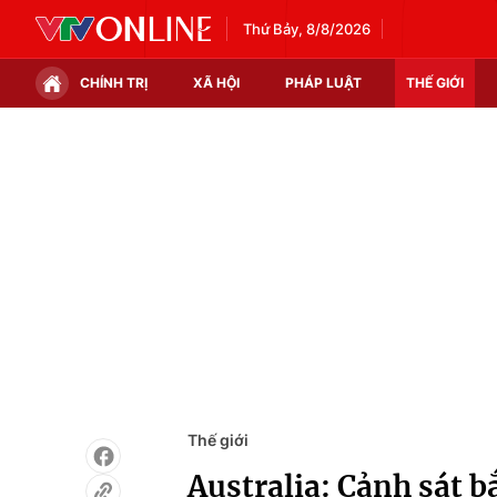
Thứ Bảy, 8/8/2026
CHÍNH TRỊ
XÃ HỘI
PHÁP LUẬT
THẾ GIỚI
Chính trị
Xã hội
Thế giới
Kinh tế
Tin tức
Tài chính
Thế giới đó đây
Thị trường
Câu chuyện quốc tế
Góc doanh nghiệp
Dữ liệu và đời sống
Thế giới
Australia: Cảnh sát b