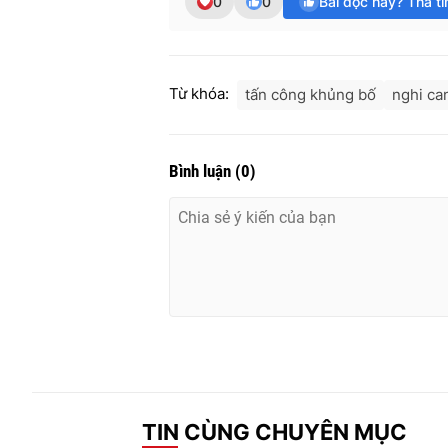
0
0
Bài đọc hay? Thả t
Từ khóa:
tấn công khủng bố
nghi ca
Bình luận
(
0
)
TIN CÙNG CHUYÊN MỤC