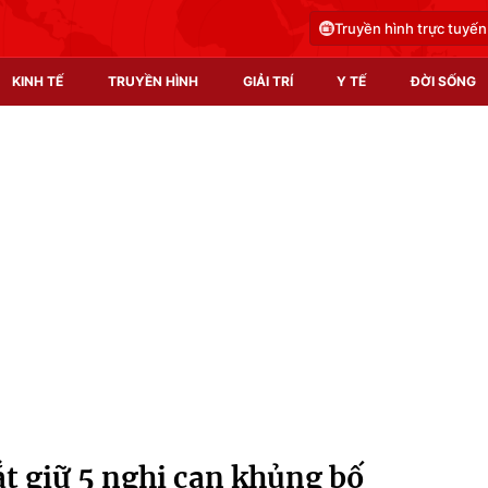
Truyền hình trực tuyến
KINH TẾ
TRUYỀN HÌNH
GIẢI TRÍ
Y TẾ
ĐỜI SỐNG
Pháp luật
Y tế
Truyền hình
Multimedia
Phim VTV
Video
Hậu trường
Shorts video
Nhân vật
Podcast
Khán giả
EMagazine
Giải sao mai
Photo
ắt giữ 5 nghi can khủng bố
Infographic