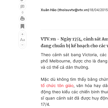
Xuân Hảo (thoisuvtv@vtv.vn)
18/04/2015
0
Giải trí
Đời sống
Điện ảnh
Du lịch
VTV.vn - Ngày 17/4, cảnh sát Aust
Âm nhạc
Làm đẹp
đang chuẩn bị kế hoạch cho các 
Sao
Chất lượng cuộc sốn
Theo cảnh sát bang Victoria, các 
phố Melbourne, được cho là đang
và có thể cả dân thường.
Mặc dù không tìm thấy bằng chứng
tổ chức tôn giáo
, văn hóa hay dâ
động theo kiểu các chiến binh th
sĩ quan cảnh sát đã được huy động
17/4.