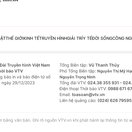
UẬT
THẾ GIỚI
KINH TẾ
TRUYỀN HÌNH
GIẢI TRÍ
Y TẾ
ĐỜI SỐNG
CÔNG NG
Đài Truyền hình Việt Nam
Tổng Biên tập:
Vũ Thanh Thủy
hời báo VTV
Phó Tổng Biên tập:
Nguyễn Thị Mỹ Hạ
g báo in và báo điện tử số
Nguyễn Trọng Ninh
 ngày 29/12/2023
Tổng đài VTV:
024.38 355 931 - 024
Ðiện thoại Thời báo VTV:
0988 671 6
Email:
toasoan@vtv.vn
Liên hệ quảng cáo:
(024) 626 79595
bằng văn bản. Ghi rõ nguồn VTV.vn khi phát hành lại thông tin từ w