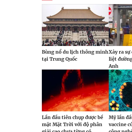
Bùng nổ du lịch thông minh
Xảy ra sự
tại Trung Quốc
liệt đườn
Anh
Lần đầu tiên chụp được bề
Mỹ lần đầ
mặt Mặt Trời với độ phân
vaccine 
giải cao chưa từng có
công ng