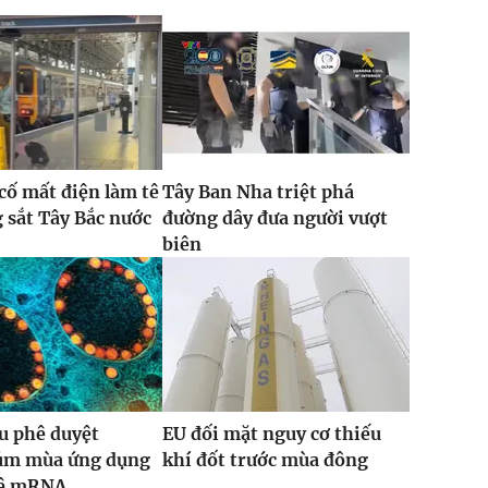
 cố mất điện làm tê
Tây Ban Nha triệt phá
g sắt Tây Bắc nước
đường dây đưa người vượt
biên
u phê duyệt
EU đối mặt nguy cơ thiếu
cúm mùa ứng dụng
khí đốt trước mùa đông
hệ mRNA