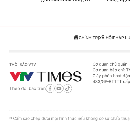
CHÍNH TRỊ
XÃ HỘI
PHÁP L
Cơ quan chủ quản:
THỜI BÁO VTV
Cơ quan báo chí:
T
Giấy phép hoạt độn
483/GP-BTTTT cấp
Theo dõi báo trên
® Cấm sao chép dưới mọi hình thức nếu không có sự chấp thuận 