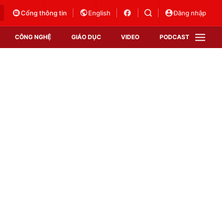
Cổng thông tin
English
Đăng nhập
CÔNG NGHỆ
GIÁO DỤC
VIDEO
PODCAST
VTV Money
VTV Thể thao
VTV Sức khoẻ
Bất động sản
Thị trường 24h
Tấm lòng Việt
Vươn mình bằng AI
VTV4
VTV8
VTV9
Lịch phát sóng
Giao lưu trực tuyến
Sự kiện