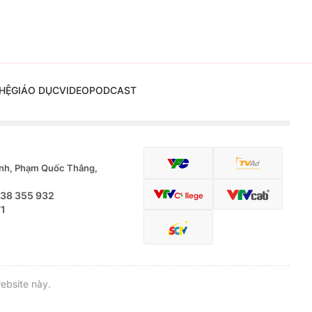
HỆ
GIÁO DỤC
VIDEO
PODCAST
nh, Phạm Quốc Thắng,
.38 355 932
71
ebsite này.