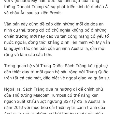
với việc nước Mỹ nằm dưới sự lãnh đạo của Tổng
Phim VTV
Giải trí
thống Donald Trump và sự phát triển kinh tế ở châu Á
Hậu trường
và châu Âu sau sự kiện Brexit.
Điện ảnh
Đời sống
Nhân vật
Văn bản này cũng đề cập đến những mối đe dọa an
Âm nhạc
ninh cụ thể, trong đó có chủ nghĩa khủng bố ở những
Du lịch
Khán giả
Giáo dục
chiến trường mới hay các vụ tấn công mạng có yếu tố
Sao
Làm đẹp
Giải sao mai
nước ngoài; đồng thời khẳng định liên minh với Mỹ vẫn
Tuyển sinh
là nguyên tắc căn bản của an ninh Australia, cần mở
Công nghệ
Chất lượng cuộc sống
rộng và làm sâu sắc hơn.
Học trực tuyến
Hitech Công nghệ tương lai
Giao lưu trực tuyến
Trong quan hệ với Trung Quốc, Sách Trắng kêu gọi sự
Sản phẩm
cần thiết duy trì mối quan hệ sâu rộng với Trung Quốc
trên tất cả các mặt, đặc biệt về ngoại giao và quân sự.
Lịch phát sóng
Thị trường
Ngoài ra, Sách Trắng đưa ra hướng đi để chính phủ
Tư vấn
của Thủ tướng Malcolm Turnbull có thể nâng kim
Chuyên mục khác
ngạch xuất khẩu vượt ngưỡng 337 tỷ đô la Australia
Emagazine
năm 2016 với mục tiêu cải thiện vị trí cạnh tranh của
Podcast
Australia, mở ra những cơ hội thương mại mới, giúp