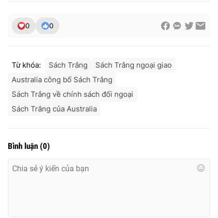
Ðiện thoại Thời báo VTV:
024.66 897 897
Email:
toasoan@vtv.vn
0
0
Liên hệ quảng cáo:
024-7300.7108
Từ khóa:
Sách Trắng
Sách Trắng ngoại giao
Australia công bố Sách Trắng
Sách Trắng về chính sách đối ngoại
Sách Trắng của Australia
Bình luận
(
0
)
® Cấm sao chép dưới mọi hình thức nếu không có sự chấp
thuận bằng văn bản. Ghi rõ nguồn VTV.vn khi phát hành lại
thông tin từ website này.