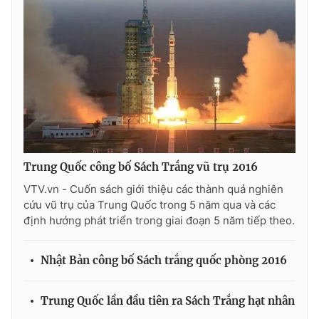
THỜI BÁO VTV
Theo dõi báo trên
Trung Quốc công bố Sách Trắng vũ trụ 2016
Cơ quan chủ quản:
Đài Truyền hình Việt Nam
VTV.vn - Cuốn sách giới thiệu các thành quả nghiên
Cơ quan báo chí:
Thời báo VTV
cứu vũ trụ của Trung Quốc trong 5 năm qua và các
Giấy phép hoạt động báo in và báo điện tử số 483/GP-BTTTT
định hướng phát triển trong giai đoạn 5 năm tiếp theo.
cấp ngày 29/12/2023
Tổng Biên tập:
Vũ Thanh Thủy
Nhật Bản công bố Sách trắng quốc phòng 2016
Phó Tổng Biên tập:
Nguyễn Thị Mỹ Hạnh, Phạm Quốc Thắng,
Nguyễn Trọng Ninh
Trung Quốc lần đầu tiên ra Sách Trắng hạt nhân
Tổng đài VTV:
024.38 355 931 - 024.38 355 932