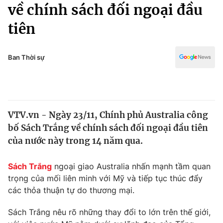
Chính trị
về chính sách đối ngoại đầu
Truyền hình
tiên
Văn hóa - Giải trí
Xã hội
Y tế
Đời sống
Ban Thời sự
Pháp luật
Công nghệ
Giáo dục
Y tế
VTV.vn - Ngày 23/11, Chính phủ Australia công
Thế giới
bố Sách Trắng về chính sách đối ngoại đầu tiên
Tin tức
của nước này trong 14 năm qua.
Kinh tế
Thế giới đó đây
Sách Trắng
ngoại giao Australia nhấn mạnh tầm quan
Tài chính
Dữ liệu và đời sống
trọng của mối liên minh với Mỹ và tiếp tục thúc đẩy
Câu chuyện quốc tế
Thị trường
các thỏa thuận tự do thương mại.
Truyền hình
Góc doanh nghiệp
Sách Trắng nêu rõ những thay đổi to lớn trên thế giới,