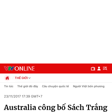
THẾ GIỚI
Chính trị
Tin tức
Thế giới đó đây
Câu chuyện quốc tế
Người Việt bốn phương
Xã hội
23/11/2017 17:39 GMT+7
Pháp luật
Chuyên mục
Kinh tế
Australia công bố Sách Trắng
Thể thao