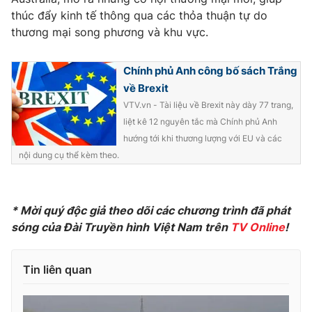
thúc đẩy kinh tế thông qua các thỏa thuận tự do
Photo
Infographic
thương mại song phương và khu vực.
Video
Shorts video
Chính phủ Anh công bố sách Trắng
về Brexit
VTV Money
VTV Thể thao
VTV.vn - Tài liệu về Brexit này dày 77 trang,
liệt kê 12 nguyên tắc mà Chính phủ Anh
hướng tới khi thương lượng với EU và các
VTV Sức khoẻ
Bất động sản
nội dung cụ thể kèm theo.
Thị trường 24h
Tấm lòng Việt
* Mời quý độc giả theo dõi các chương
trình đã phát
VTV4
Vươn mình bằng AI
sóng của Đài Truyền hình Việt Nam trên
TV Online
!
VTV9
VTV8
Tin liên quan
Liên hệ tòa soạn
English