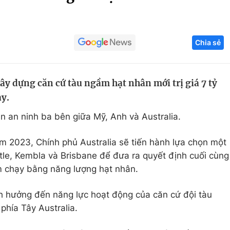
Góc ảnh
Chia sẻ
Giáo dục
Công nghệ
Tuyển sinh
Hitech Công ng
ây dựng căn cứ tàu ngầm hạt nhân mới trị giá 7 tỷ
Học trực tuyến
Sản phẩm
y.
g
Thị trường
n an ninh ba bên giữa Mỹ, Anh và Australia.
Tư vấn
m 2023, Chính phủ Australia sẽ tiến hành lựa chọn một
le, Kembla và Brisbane để đưa ra quyết định cuối cùng
m chạy bằng năng lượng hạt nhân.
 hưởng đến năng lực hoạt động của căn cứ đội tàu
phía Tây Australia.