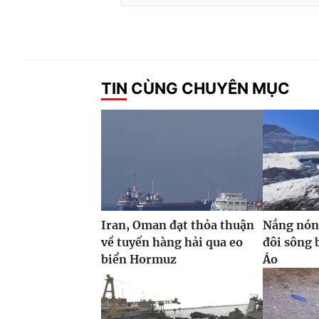
TIN CÙNG CHUYÊN MỤC
Iran, Oman đạt thỏa thuận
Nắng nóng
về tuyến hàng hải qua eo
đôi sông 
biển Hormuz
Áo