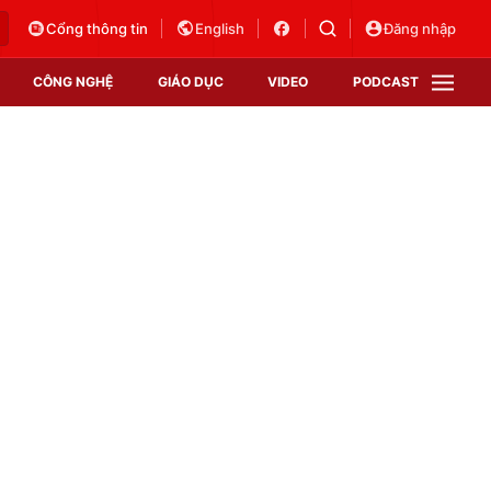
Cổng thông tin
English
Đăng nhập
CÔNG NGHỆ
GIÁO DỤC
VIDEO
PODCAST
VTV Money
VTV Thể thao
VTV Sức khoẻ
Bất động sản
Thị trường 24h
Tấm lòng Việt
Vươn mình bằng AI
VTV4
VTV8
VTV9
Lịch phát sóng
Giao lưu trực tuyến
Sự kiện