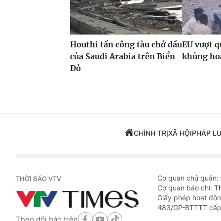
Houthi tấn công tàu chở dầu
EU vượt q
của Saudi Arabia trên Biển
khủng hoả
Đỏ
CHÍNH TRỊ
XÃ HỘI
PHÁP L
Cơ quan chủ quản:
THỜI BÁO VTV
Cơ quan báo chí:
T
Giấy phép hoạt độn
483/GP-BTTTT cấp
Theo dõi báo trên