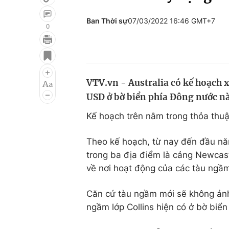
Ban Thời sự
07/03/2022 16:46 GMT+7
0
Giải trí
Đời sống
Điện ảnh
Du lịch
VTV.vn - Australia có kế hoạch x
Âm nhạc
Làm đẹp
USD ở bờ biển phía Đông nước nà
Sao
Chất lượng cuộc sốn
Kế hoạch trên nằm trong thỏa thuậ
Theo kế hoạch, từ nay đến đầu nă
trong ba địa điểm là cảng Newcast
về nơi hoạt động của các tàu ngầ
Căn cứ tàu ngầm mới sẽ không ảnh
ngầm lớp Collins hiện có ở bờ biển 