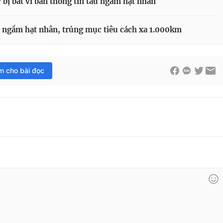
bị bắt vì bán thông tin tàu ngầm hạt nhân
u ngầm hạt nhân, trúng mục tiêu cách xa 1.000km
im cho bài đọc