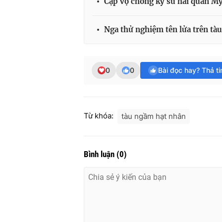
Cặp vợ chồng kỹ sư hải quân Mỹ 
Nga thử nghiệm tên lửa trên tà
0
0
Bài đọc hay? Thả t
Từ khóa:
tàu ngầm hạt nhân
Bình luận
(
0
)