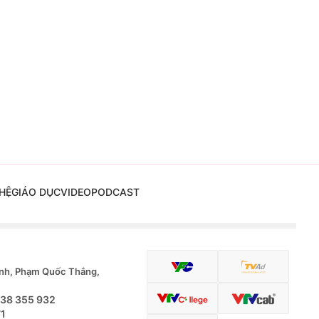
HỆ
GIÁO DỤC
VIDEO
PODCAST
nh, Phạm Quốc Thắng,
.38 355 932
71