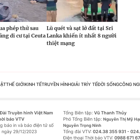
ua phép thử sau
Lũ quét và sạt lở đất tại Sri
ng di cư tại Ceuta
Lanka khiến ít nhất 8 người
thiệt mạng
UẬT
THẾ GIỚI
KINH TẾ
TRUYỀN HÌNH
GIẢI TRÍ
Y TẾ
ĐỜI SỐNG
CÔNG NG
Đài Truyền hình Việt Nam
Tổng Biên tập:
Vũ Thanh Thủy
hời báo VTV
Phó Tổng Biên tập:
Nguyễn Thị Mỹ Hạ
g báo in và báo điện tử số
Nguyễn Trọng Ninh
 ngày 29/12/2023
Tổng đài VTV:
024.38 355 931 - 024
Ðiện thoại Thời báo VTV:
0988 671 6