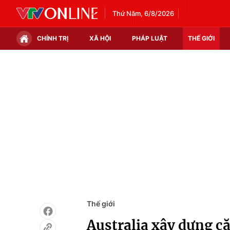
Thứ Năm, 6/8/2026
CHÍNH TRỊ
XÃ HỘI
PHÁP LUẬT
THẾ GIỚI
Chính trị
Xã hội
Thế giới
Kinh tế
Tin tức
Tài chính
Thế giới đó đây
Thị trường
Câu chuyện quốc tế
Góc doanh nghiệp
Dữ liệu và đời sống
Thế giới
Australia xây dựng c