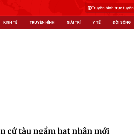
Truyền hình trực tuyến
KINH TẾ
TRUYỀN HÌNH
GIẢI TRÍ
Y TẾ
ĐỜI SỐNG
Pháp luật
Y tế
Truyền hình
Multimedia
Phim VTV
Video
Hậu trường
Shorts video
Nhân vật
Podcast
Khán giả
EMagazine
Giải sao mai
Photo
ăn cứ tàu ngầm hạt nhân mới
Infographic