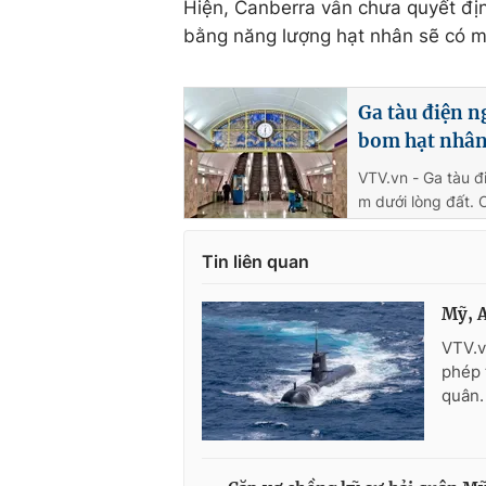
Hiện, Canberra vẫn chưa quyết đị
bằng năng lượng hạt nhân sẽ có m
Ga tàu điện n
bom hạt nhâ
VTV.vn - Ga tàu đ
m dưới lòng đất. 
Tin liên quan
Mỹ, A
VTV.v
phép 
quân.