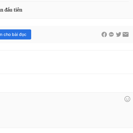
n đầu tiên
im cho bài đọc