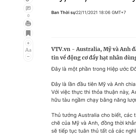
Ban Thời sự
22/11/2021 18:06 GMT+7
0
Giải trí
Đời sống
Điện ảnh
Du lịch
VTV.vn - Australia, Mỹ và Anh đ
Âm nhạc
Làm đẹp
tin về động cơ đẩy hạt nhân dùn
Sao
Chất lượng cuộc sốn
Đây là một phần trong Hiệp ước Đ
Đây là lần đầu tiên Mỹ và Anh chi
Với việc thực thi thỏa thuận này, A
hữu tàu ngầm chạy bằng năng lượ
Thủ tướng Australia cho biết, các
chẽ của Mỹ và Anh, đồng thời khẳn
sẽ tiếp tục tuân thủ tất cả các ng