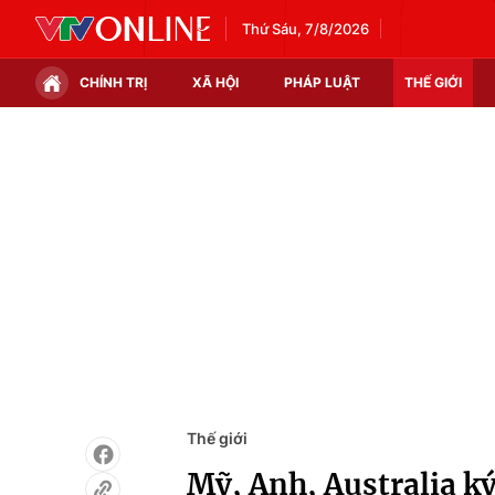
Thứ Sáu, 7/8/2026
CHÍNH TRỊ
XÃ HỘI
PHÁP LUẬT
THẾ GIỚI
Chính trị
Xã hội
Thế giới
Kinh tế
Tin tức
Tài chính
Thế giới đó đây
Thị trường
Câu chuyện quốc tế
Góc doanh nghiệp
Dữ liệu và đời sống
Thế giới
Mỹ, Anh, Australia k