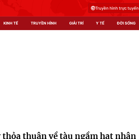
Truyền hình trực tuyến
KINH TẾ
TRUYỀN HÌNH
GIẢI TRÍ
Y TẾ
ĐỜI SỐNG
Pháp luật
Y tế
Truyền hình
Multimedia
Phim VTV
Video
Hậu trường
Shorts video
Nhân vật
Podcast
Khán giả
EMagazine
Giải sao mai
Photo
ý thỏa thuận về tàu ngầm hạt nhân
Infographic