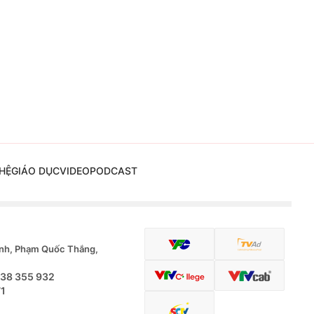
HỆ
GIÁO DỤC
VIDEO
PODCAST
nh, Phạm Quốc Thắng,
.38 355 932
71