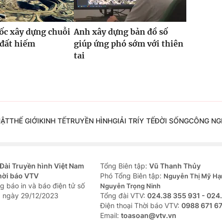
ốc xây dựng chuỗi
Anh xây dựng bản đồ số
 đất hiếm
giúp ứng phó sớm với thiên
tai
UẬT
THẾ GIỚI
KINH TẾ
TRUYỀN HÌNH
GIẢI TRÍ
Y TẾ
ĐỜI SỐNG
CÔNG NG
Đài Truyền hình Việt Nam
Tổng Biên tập:
Vũ Thanh Thủy
hời báo VTV
Phó Tổng Biên tập:
Nguyễn Thị Mỹ Hạ
g báo in và báo điện tử số
Nguyễn Trọng Ninh
 ngày 29/12/2023
Tổng đài VTV:
024.38 355 931 - 024
Ðiện thoại Thời báo VTV:
0988 671 6
Email:
toasoan@vtv.vn