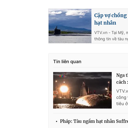
Cặp vợ chồng 
hạt nhân
VTV.vn - Tại Mỹ, 
thông tin về tàu 
Tin liên quan
Nga t
cách
VTV.v
công 
tiêu 
Pháp: Tàu ngầm hạt nhân Suffre