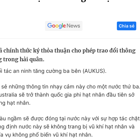
Góc ảnh
Chia sẻ
Giáo dục
Công nghệ
Tuyển sinh
Hitech Công ng
ã chính thức ký thỏa thuận cho phép trao đổi thông
Học trực tuyến
Sản phẩm
g trong hải quân.
g
Thị trường
ối tác an ninh tăng cường ba bên (AUKUS).
Tư vấn
a sẻ những thông tin nhạy cảm này cho một nước thứ ba
ustralia sẽ trở thành quốc gia phi hạt nhân đầu tiên sở
ng hạt nhân.
 tàu ngầm sẽ được đóng tại nước này với sự hợp tác chặt
g định nước này sẽ không trang bị vũ khí hạt nhân và
hĩa vụ không phổ biến vũ khí hạt nhân.