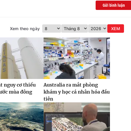
Gửi bình luận
Xem theo ngày
XEM
t nguy cơ thiếu
Australia ra mắt phòng
rước mùa đông
khám y học cá nhân hóa đầu
tiên