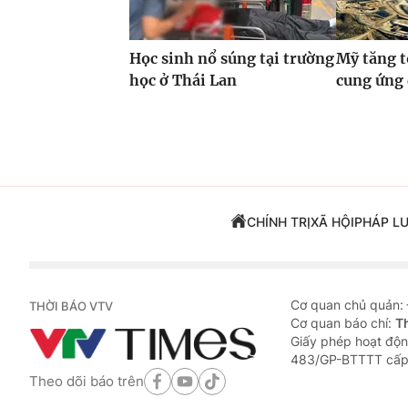
Học sinh nổ súng tại trường
Mỹ tăng t
học ở Thái Lan
cung ứng
CHÍNH TRỊ
XÃ HỘI
PHÁP L
Cơ quan chủ quản:
THỜI BÁO VTV
Cơ quan báo chí:
T
Giấy phép hoạt độn
483/GP-BTTTT cấp
Theo dõi báo trên