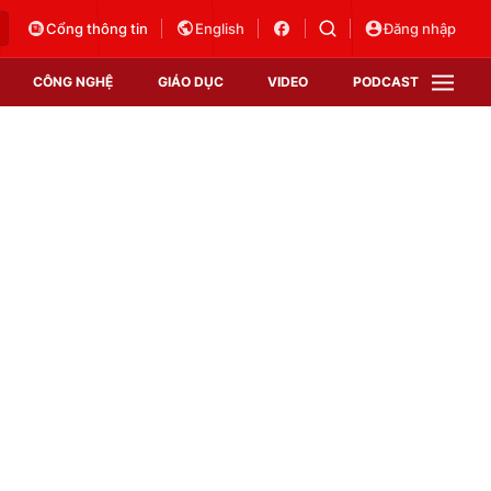
Cổng thông tin
English
Đăng nhập
CÔNG NGHỆ
GIÁO DỤC
VIDEO
PODCAST
VTV Money
VTV Thể thao
VTV Sức khoẻ
Bất động sản
Thị trường 24h
Tấm lòng Việt
Vươn mình bằng AI
VTV4
VTV8
VTV9
Lịch phát sóng
Giao lưu trực tuyến
Sự kiện