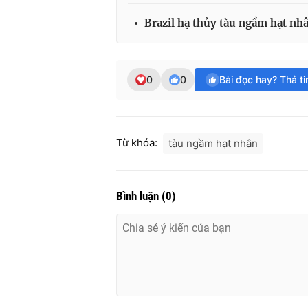
Brazil hạ thủy tàu ngầm hạt nhâ
0
0
Bài đọc hay? Thả t
Từ khóa:
tàu ngầm hạt nhân
Bình luận
(
0
)