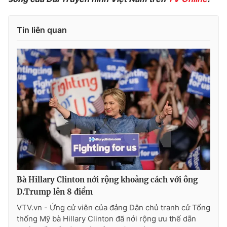
Photo
Infographic
Tin liên quan
Video
Shorts video
VTV Money
VTV Thể thao
VTV Sức khoẻ
Bất động sản
Thị trường 24h
Tấm lòng Việt
VTV4
Vươn mình bằng AI
Bà Hillary Clinton nới rộng khoảng cách với ông
D.Trump lên 8 điểm
VTV9
VTV8
VTV.vn - Ứng cử viên của đảng Dân chủ tranh cử Tổng
thống Mỹ bà Hillary Clinton đã nới rộng ưu thế dẫn
Liên hệ tòa soạn
English