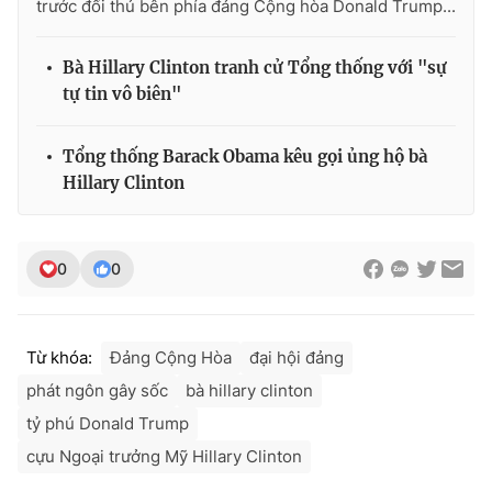
trước đối thủ bên phía đảng Cộng hòa Donald Trump...
Bà Hillary Clinton tranh cử Tổng thống với "sự
tự tin vô biên"
THỜI BÁO VTV
Tổng thống Barack Obama kêu gọi ủng hộ bà
Hillary Clinton
Theo dõi báo trên
0
0
Cơ quan chủ quản:
Đài Truyền hình Việt Nam
Cơ quan báo chí:
Thời báo VTV
Giấy phép hoạt động báo in và báo điện tử số 483/GP-BTTTT
Từ khóa:
Đảng Cộng Hòa
đại hội đảng
cấp ngày 29/12/2023
phát ngôn gây sốc
bà hillary clinton
Tổng Biên tập:
Vũ Thanh Thủy
Phó Tổng Biên tập:
Nguyễn Thị Mỹ Hạnh, Phạm Quốc Thắng,
tỷ phú Donald Trump
Nguyễn Trọng Ninh
cựu Ngoại trưởng Mỹ Hillary Clinton
Tổng đài VTV:
024.38 355 931 - 024.38 355 932