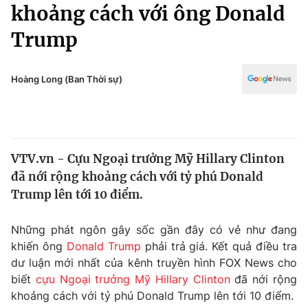
Chính trị
khoảng cách với ông Donald
Truyền hình
Trump
Văn hóa - Giải trí
Xã hội
Y tế
Đời sống
Hoàng Long (Ban Thời sự)
Pháp luật
Công nghệ
Giáo dục
Y tế
VTV.vn - Cựu Ngoại trưởng Mỹ Hillary Clinton
Thế giới
đã nới rộng khoảng cách với tỷ phú Donald
Tin tức
Trump lên tới 10 điểm.
Kinh tế
Thế giới đó đây
Những phát ngôn gây sốc gần đây có vẻ như đang
Tài chính
Dữ liệu và đời sống
khiến ông
Donald Trump
phải trả giá. Kết quả điều tra
Câu chuyện quốc tế
Thị trường
dư luận mới nhất của kênh truyền hình FOX News cho
biết
cựu Ngoại trưởng Mỹ Hillary Clinton
đã nới rộng
Truyền hình
Góc doanh nghiệp
khoảng cách với tỷ phú Donald Trump lên tới 10 điểm.