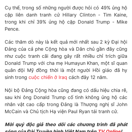
Phim VTV
Giải trí
Cụ thể, trong số những người được hỏi có 49% ủng hộ
Hậu trường
cặp liên danh tranh cử Hillary Clinton - Tim Kaine,
Điện ảnh
trong khi chỉ 39% ủng hộ cặp Donald Trump - Mike
Đời sống
Nhân vật
Pence.
Âm nhạc
Du lịch
Khán giả
Giáo dục
Các thăm dò này là kết quả mới nhất sau 2 kỳ Đại hội
Sao
Làm đẹp
Giải sao mai
Đảng của cả phe Cộng hòa và Dân chủ gần đây cũng
Tuyển sinh
như cuộc tranh cãi đang gây rất nhiều chỉ trích giữa
Công nghệ
Chất lượng cuộc sống
Donald Trump với cha mẹ Humayun Khan, một sĩ quan
Học trực tuyến
Hitech Công nghệ tương lai
quân đội Mỹ đồng thời là một người Hồi giáo đã hy
Giao lưu trực tuyến
sinh trong
cuộc chiến ở Iraq
cách đây 12 năm.
Sản phẩm
Nội bộ Đảng Cộng hòa cũng đang có dấu hiệu chia rẽ,
Lịch phát sóng
Thị trường
sau khi ông Donald Trump cố tình không ủng hộ các
nhân vật cao cấp trong Đảng là Thượng nghị sĩ John
Tư vấn
McCain và Chủ tịch Hạ viện Paul Ryan tái tranh cử.
Chuyên mục khác
Emagazine
Mời quý độc giả theo dõi các chương trình đã phát
Podcast
sóng của Đài Truyền hình Việt Nam trên
TV Online
!