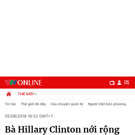
THẾ GIỚI
Chính trị
Tin tức
Thế giới đó đây
Câu chuyện quốc tế
Người Việt bốn phương
Xã hội
05/08/2016 16:52 GMT+7
Pháp luật
Chuyên mục
Kinh tế
Bà Hillary Clinton nới rộng
Thể thao