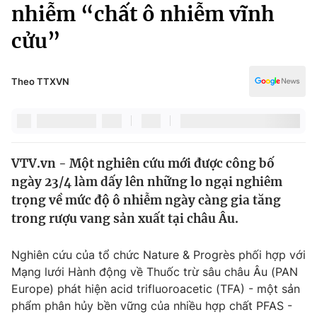
Chính trị
nhiễm “chất ô nhiễm vĩnh
Truyền hình
cửu”
Văn hóa - Giải trí
Xã hội
Y tế
Đời sống
Theo TTXVN
Pháp luật
Công nghệ
Giáo dục
Y tế
VTV.vn - Một nghiên cứu mới được công bố
Thế giới
ngày 23/4 làm dấy lên những lo ngại nghiêm
Tin tức
trọng về mức độ ô nhiễm ngày càng gia tăng
Kinh tế
trong rượu vang sản xuất tại châu Âu.
Thế giới đó đây
Tài chính
Dữ liệu và đời sống
Câu chuyện quốc tế
Nghiên cứu của tổ chức Nature & Progrès phối hợp với
Thị trường
Mạng lưới Hành động về Thuốc trừ sâu châu Âu (PAN
Europe) phát hiện acid trifluoroacetic (TFA) - một sản
Truyền hình
Góc doanh nghiệp
phẩm phân hủy bền vững của nhiều hợp chất PFAS -