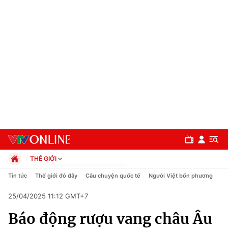
THẾ GIỚI
Chính trị
Tin tức
Thế giới đó đây
Câu chuyện quốc tế
Người Việt bốn phương
Xã hội
25/04/2025 11:12 GMT+7
Pháp luật
Chuyên mục
Kinh tế
Báo động rượu vang châu Âu
Thể thao