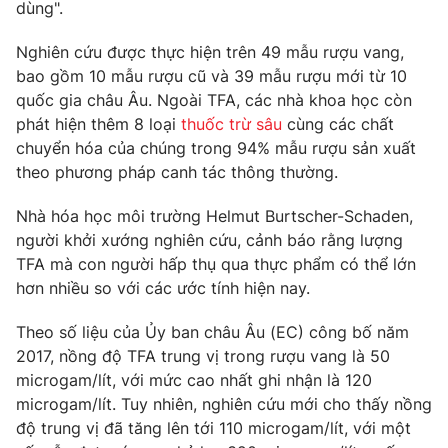
dùng".
Photo
Infographic
Nghiên cứu được thực hiện trên 49 mẫu rượu vang,
bao gồm 10 mẫu rượu cũ và 39 mẫu rượu mới từ 10
Video
Shorts video
quốc gia châu Âu. Ngoài TFA, các nhà khoa học còn
phát hiện thêm 8 loại
thuốc trừ sâu
cùng các chất
VTV Money
chuyển hóa của chúng trong 94% mẫu rượu sản xuất
VTV Thể thao
theo phương pháp canh tác thông thường.
VTV Sức khoẻ
Bất động sản
Nhà hóa học môi trường Helmut Burtscher-Schaden,
người khởi xướng nghiên cứu, cảnh báo rằng lượng
Thị trường 24h
TFA mà con người hấp thụ qua thực phẩm có thể lớn
Tấm lòng Việt
hơn nhiều so với các ước tính hiện nay.
VTV4
Vươn mình bằng AI
Theo số liệu của Ủy ban châu Âu (EC) công bố năm
2017, nồng độ TFA trung vị trong rượu vang là 50
VTV9
microgam/lít, với mức cao nhất ghi nhận là 120
VTV8
microgam/lít. Tuy nhiên, nghiên cứu mới cho thấy nồng
độ trung vị đã tăng lên tới 110 microgam/lít, với một
Liên hệ tòa soạn
English