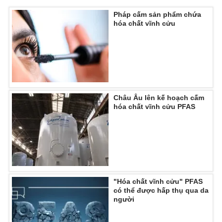
Ðiện thoại Thời báo VTV:
024.66 897 897
Pháp cấm sản phẩm chứa
Email:
toasoan@vtv.vn
hóa chất vĩnh cửu
Liên hệ quảng cáo:
024-7300.7108
Châu Âu lên kế hoạch cấm
hóa chất vĩnh cửu PFAS
® Cấm sao chép dưới mọi hình thức nếu không có sự chấp
"Hóa chất vĩnh cửu" PFAS
thuận bằng văn bản. Ghi rõ nguồn VTV.vn khi phát hành lại
có thể được hấp thụ qua da
thông tin từ website này.
người