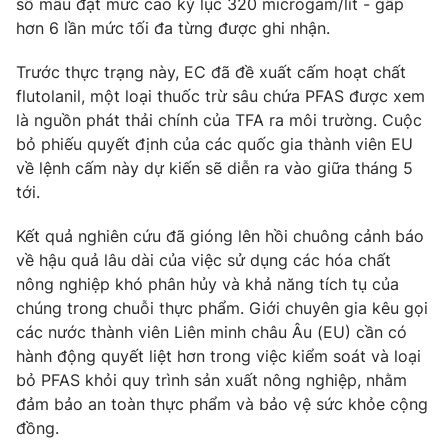
số mẫu đạt mức cao kỷ lục 320 microgam/lít - gấp
hơn 6 lần mức tối đa từng được ghi nhận.
Trước thực trạng này, EC đã đề xuất cấm hoạt chất
flutolanil, một loại thuốc trừ sâu chứa PFAS được xem
THỜI BÁO VTV
là nguồn phát thải chính của TFA ra môi trường. Cuộc
bỏ phiếu quyết định của các quốc gia thành viên EU
về lệnh cấm này dự kiến sẽ diễn ra vào giữa tháng 5
tới.
Theo dõi báo trên
Kết quả nghiên cứu đã gióng lên hồi chuông cảnh báo
Cơ quan chủ quản:
Đài Truyền hình Việt Nam
về hậu quả lâu dài của việc sử dụng các hóa chất
Cơ quan báo chí:
Thời báo VTV
nông nghiệp khó phân hủy và khả năng tích tụ của
Giấy phép hoạt động báo in và báo điện tử số 483/GP-BTTTT
chúng trong chuỗi thực phẩm. Giới chuyên gia kêu gọi
cấp ngày 29/12/2023
các nước thành viên Liên minh châu Âu (EU) cần có
Tổng Biên tập:
hành động quyết liệt hơn trong việc kiểm soát và loại
Vũ Thanh Thủy
bỏ PFAS khỏi quy trình sản xuất nông nghiệp, nhằm
Phó Tổng Biên tập:
Nguyễn Thị Mỹ Hạnh, Phạm Quốc Thắng,
đảm bảo an toàn thực phẩm và bảo vệ sức khỏe cộng
Nguyễn Trọng Ninh
đồng.
Tổng đài VTV:
024.38 355 931 - 024.38 355 932