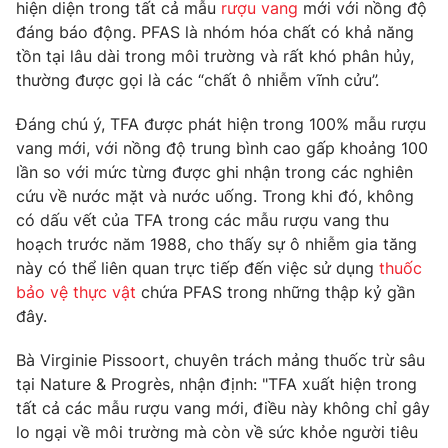
Phim VTV
hiện diện trong tất cả mẫu
rượu vang
mới với nồng độ
Giải trí
đáng báo động. PFAS là nhóm hóa chất có khả năng
Hậu trường
tồn tại lâu dài trong môi trường và rất khó phân hủy,
Điện ảnh
Đời sống
thường được gọi là các “chất ô nhiễm vĩnh cửu”.
Nhân vật
Âm nhạc
Du lịch
Đáng chú ý, TFA được phát hiện trong 100% mẫu rượu
Khán giả
Giáo dục
Sao
vang mới, với nồng độ trung bình cao gấp khoảng 100
Làm đẹp
Giải sao mai
lần so với mức từng được ghi nhận trong các nghiên
Tuyển sinh
Công nghệ
cứu về nước mặt và nước uống. Trong khi đó, không
Chất lượng cuộc sống
Học trực tuyến
có dấu vết của TFA trong các mẫu rượu vang thu
Hitech Công nghệ tương lai
hoạch trước năm 1988, cho thấy sự ô nhiễm gia tăng
Giao lưu trực tuyến
này có thể liên quan trực tiếp đến việc sử dụng
thuốc
Sản phẩm
bảo vệ thực vật
chứa PFAS trong những thập kỷ gần
Lịch phát sóng
đây.
Thị trường
Tư vấn
Bà Virginie Pissoort, chuyên trách mảng thuốc trừ sâu
tại Nature & Progrès, nhận định: "TFA xuất hiện trong
Chuyên mục khác
tất cả các mẫu rượu vang mới, điều này không chỉ gây
Emagazine
Podcast
lo ngại về môi trường mà còn về sức khỏe người tiêu