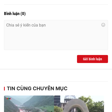
Bình luận
(
0
)
Gửi bình luận
TIN CÙNG CHUYÊN MỤC