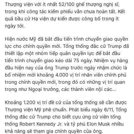
Thượng viện với ít nhất 52/100 ghế thượng nghị sĩ,
Photo
Infographic
trong khi công tác kiểm phiếu vẫn chưa hoàn tất. Kết
quả bầu cử Hạ viện dự kiến được công bố trong ít
ngày tới.
Video
Shorts video
Hiện nước Mỹ đã bắt đầu tiến trình chuyển giao quyền
VTV Money
VTV Thể thao
lực cho chính quyền mới. Tổng thống đắc cử Trump đã
thiết lập một nhóm tiếp quản quyền lực để bắt đầu
tiến trình chuyển giao kéo dài 75 ngày. Nhiệm vụ hàng
VTV Sức khoẻ
Bất động sản
đầu hiện nay của ông Trump trước ngày nhậm chức là
bổ nhiệm mới khoảng 4.000 vị trí nhân viên chính phủ
Thị trường 24h
Tấm lòng Việt
trong chính quyền mới, trong đó có những vị trí quan
trọng như Ngoại trưởng, các thành viên nội các…
VTV4
Vươn mình bằng AI
Khoảng 1.200 vị trí đề cử của tổng thống sẽ cần được
Thượng viện Mỹ phê chuẩn. Phát biểu ngày 6/11, Tổng
VTV9
VTV8
thống đắc cử Trump cho biết cựu ứng cử viên tổng
thống Robert Kennedy Jr. và tỷ phú Elon Musk nhiều
Liên hệ tòa soạn
khả năng sẽ tham gia chính quyền của ông.
English