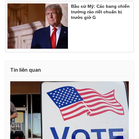
Ðiện thoại Thời báo VTV:
024.66 897 897
Bầu cử Mỹ: Các bang chiến
trường ráo riết chuẩn bị
Email:
toasoan@vtv.vn
trước giờ G
Liên hệ quảng cáo:
024-7300.7108
Tin liên quan
® Cấm sao chép dưới mọi hình thức nếu không có sự chấp
thuận bằng văn bản. Ghi rõ nguồn VTV.vn khi phát hành lại
thông tin từ website này.