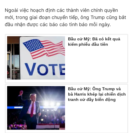
Ngoài việc hoạch định các thành viên chính quyền
mới, trong giai đoạn chuyển tiếp, ông Trump cũng bắt
đầu nhận được các báo cáo tình báo mỗi ngày.
THỜI BÁO VTV
Bầu cử Mỹ: Đã có kết quả
kiểm phiếu đầu tiên
Theo dõi báo trên
Cơ quan chủ quản:
Đài Truyền hình Việt Nam
Cơ quan báo chí:
Thời báo VTV
Bầu cử Mỹ: Ông Trump và
Giấy phép hoạt động báo in và báo điện tử số 483/GP-BTTTT
bà Harris khép lại chiến dịch
cấp ngày 29/12/2023
tranh cử đầy biến động
Tổng Biên tập:
Vũ Thanh Thủy
Phó Tổng Biên tập:
Nguyễn Thị Mỹ Hạnh, Phạm Quốc Thắng,
Nguyễn Trọng Ninh
Tổng đài VTV:
024.38 355 931 - 024.38 355 932