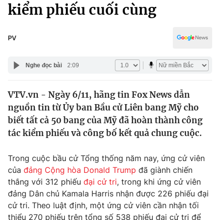
Chính trị
kiểm phiếu cuối cùng
Truyền hình
Văn hóa - Giải trí
Xã hội
Y tế
PV
Đời sống
Pháp luật
Công nghệ
Nghe đọc bài
2:09
Giáo dục
Y tế
VTV.vn - Ngày 6/11, hãng tin Fox News dẫn
nguồn tin từ Ủy ban Bầu cử Liên bang Mỹ cho
Thế giới
biết tất cả 50 bang của Mỹ đã hoàn thành công
tác kiểm phiếu và công bố kết quả chung cuộc.
Tin tức
Kinh tế
Thế giới đó đây
Trong cuộc bầu cử Tổng thống năm nay, ứng cử viên
Tài chính
của
đảng Cộng hòa
Donald Trump
đã giành chiến
Dữ liệu và đời sống
Câu chuyện quốc tế
thắng với 312 phiếu
đại cử tri
, trong khi ứng cử viên
Thị trường
đảng Dân chủ Kamala Harris nhận được 226 phiếu đại
Truyền hình
Góc doanh nghiệp
cử tri. Theo luật định, một ứng cử viên cần nhận tối
thiểu 270 phiếu trên tổng số 538 phiếu đại cử tri để