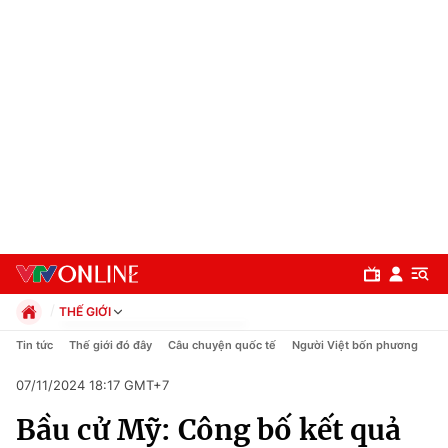
THẾ GIỚI
Chính trị
Tin tức
Thế giới đó đây
Câu chuyện quốc tế
Người Việt bốn phương
Xã hội
07/11/2024 18:17 GMT+7
Pháp luật
Chuyên mục
Kinh tế
Bầu cử Mỹ: Công bố kết quả
Thể thao