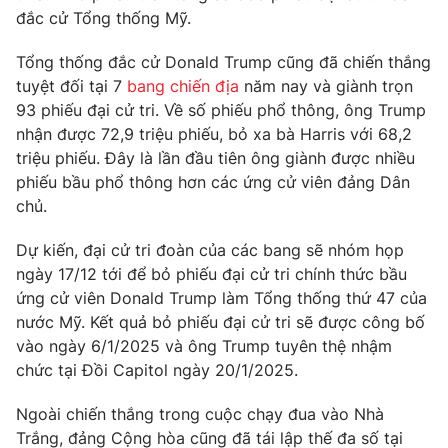
Phim VTV
đắc cử Tổng thống Mỹ.
Giải trí
Hậu trường
Tổng thống đắc cử Donald Trump cũng đã chiến thắng
Điện ảnh
Đời sống
Nhân vật
tuyệt đối tại 7
bang chiến địa
năm nay và giành trọn
Âm nhạc
93 phiếu đại cử tri. Về số phiếu phổ thông, ông Trump
Du lịch
Khán giả
nhận được 72,9 triệu phiếu, bỏ xa bà Harris với 68,2
Giáo dục
Sao
triệu phiếu. Đây là lần đầu tiên ông giành được nhiều
Làm đẹp
Giải sao mai
Tuyển sinh
phiếu bầu phổ thông hơn các ứng cử viên đảng Dân
Công nghệ
Chất lượng cuộc sống
chủ.
Học trực tuyến
Hitech Công nghệ tương lai
Dự kiến, đại cử tri đoàn của các bang sẽ nhóm họp
Giao lưu trực tuyến
ngày 17/12 tới để bỏ phiếu đại cử tri chính thức bầu
Sản phẩm
ứng cử viên Donald Trump làm Tổng thống thứ 47 của
Lịch phát sóng
Thị trường
nước Mỹ. Kết quả bỏ phiếu đại cử tri sẽ được công bố
vào ngày 6/1/2025 và ông Trump tuyên thệ nhậm
Tư vấn
chức tại Đồi Capitol ngày 20/1/2025.
Chuyên mục khác
Ngoài chiến thắng trong cuộc chạy đua vào Nhà
Emagazine
Podcast
Trắng, đảng Cộng hòa cũng đã tái lập thế đa số tại