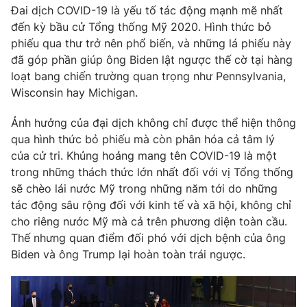
Email:
toasoan@vtv.vn
Đai dịch COVID-19 là yếu tố tác động mạnh mẽ nhất
Liên hệ quảng cáo:
024-7300.7108
đến kỳ bầu cử Tổng thống Mỹ 2020. Hình thức bỏ
phiếu qua thư trở nên phổ biến, và những lá phiếu này
đã góp phần giúp ông Biden lật ngược thế cờ tại hàng
loạt bang chiến trường quan trọng như Pennsylvania,
Wisconsin hay Michigan.
Ảnh hưởng của đại dịch không chỉ được thể hiện thông
qua hình thức bỏ phiếu mà còn phân hóa cả tâm lý
của cử tri. Khủng hoảng mang tên COVID-19 là một
trong những thách thức lớn nhất đối với vị Tổng thống
sẽ chèo lái nước Mỹ trong những năm tới do những
tác động sâu rộng đối với kinh tế và xã hội, không chỉ
® Cấm sao chép dưới mọi hình thức nếu không có sự chấp
cho riêng nước Mỹ mà cả trên phương diện toàn cầu.
thuận bằng văn bản. Ghi rõ nguồn VTV.vn khi phát hành lại
Thế nhưng quan điểm đối phó với dịch bệnh của ông
thông tin từ website này.
Biden và ông Trump lại hoàn toàn trái ngược.