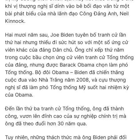
khi vị thượng nghị sĩ dính vào bê bối đạo văn từ một
bài phát biểu của nhà lãnh đạo Công Đảng Anh, Neil
Kinnock.
Hai mươi năm sau, Joe Biden tuyên bố tranh cử lần
thứ hai nhưng thiếu đi sức hút so với một số ứng cử
viên khác của đảng Dân chủ. Ông chỉ xếp thứ năm
trong cuộc bầu chọn ứng cử viên tranh cử Tổng thống
của đảng, nhưng được Barack Obama chọn làm phó
Tổng thống. Bộ đôi Obama – Biden đã chiến thắng
cuộc đua vào Nhà Trắng năm 2008, và cựu thượng
nghị sĩ đã làm phó Tổng thống Mỹ suốt hai nhiệm kỳ
của Obama.
Đến lần thứ ba tranh cử Tổng thống, ông đã thành
công, vươn lên đỉnh cao của sự nghiệp chính trị mà
ông đã theo đuổi hơn 30 năm qua.
Tuy nhiên, những thách thức mà ông Biden phải đối