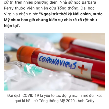
cử tri trên nhiều phương diện. Nhà sử học Barbara
Perry thuộc Viện nghiên cứu Tổng thống, Đại học
Virginia nhận định:
"Ngoại trừ thời kỳ Nội chiến, nước
Mỹ chưa bao giờ chứng kiến sự chia rẽ rõ rệt như
THỜI BÁO VTV
hiện tại".
Theo dõi báo trên
Cơ quan chủ quản:
Đài Truyền hình Việt Nam
Cơ quan báo chí:
Thời báo VTV
Giấy phép hoạt động báo in và báo điện tử số 483/GP-BTTTT
cấp ngày 29/12/2023
Tổng Biên tập:
Vũ Thanh Thủy
Phó Tổng Biên tập:
Nguyễn Thị Mỹ Hạnh, Phạm Quốc Thắng,
Nguyễn Trọng Ninh
Đại dịch COVID-19 là yếu tố tác động mạnh mẽ đến kết
Tổng đài VTV:
024.38 355 931 - 024.38 355 932
quả kì bầu cử Tổng thống Mỹ 2020 - Ảnh Getty
Ðiện thoại Thời báo VTV:
024.66 897 897