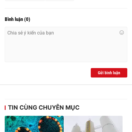
Bình luận
(
0
)
Gửi bình luận
TIN CÙNG CHUYÊN MỤC