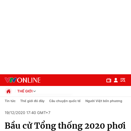
THẾ GIỚI
Chính trị
Tin tức
Thế giới đó đây
Câu chuyện quốc tế
Người Việt bốn phương
Xã hội
19/12/2020 17:40 GMT+7
Pháp luật
Chuyên mục
Kinh tế
Bầu cử Tổng thống 2020 phơi
Thể thao