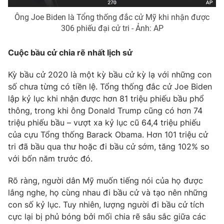
Photo
Infographic
Ông Joe Biden là Tổng thống đắc cử Mỹ khi nhận được
306 phiếu đại cử tri - Ảnh: AP
Video
Shorts video
Cuộc bầu cử chia rẽ nhất lịch sử
VTV Money
VTV Thể thao
Kỳ bầu cử 2020 là một kỳ bầu cử kỳ lạ với những con
số chưa từng có tiền lệ. Tổng thống đắc cử Joe Biden
lập kỷ lục khi nhận được hơn 81 triệu phiếu bầu phổ
VTV Sức khoẻ
Bất động sản
thông, trong khi ông Donald Trump cũng có hơn 74
triệu phiếu bầu – vượt xa kỷ lục cũ 64,4 triệu phiếu
Thị trường 24h
Tấm lòng Việt
của cựu Tổng thống Barack Obama. Hơn 101 triệu cử
tri đã bầu qua thư hoặc đi bầu cử sớm, tăng 102% so
với bốn năm trước đó.
VTV4
Vươn mình bằng AI
Rõ ràng, người dân Mỹ muốn tiếng nói của họ được
VTV9
VTV8
lắng nghe, họ cùng nhau đi bầu cử và tạo nên những
con số kỷ lục. Tuy nhiên, lượng người đi bầu cử tích
cực lại bị phủ bóng bởi mối chia rẽ sâu sắc giữa các
Liên hệ tòa soạn
English