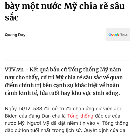
Chính trị
bày một nước Mỹ chia rẽ sâu
Truyền hình
sắc
Văn hóa - Giải trí
Xã hội
Y tế
Đời sống
Quang Duy
Pháp luật
Công nghệ
Giáo dục
Y tế
VTV.vn - Kết quả bầu cử Tổng thống Mỹ năm
Thế giới
nay cho thấy, cử tri Mỹ chia rẽ sâu sắc về quan
Tin tức
điểm chính trị bên cạnh sự khác biệt về hoàn
Kinh tế
cảnh kinh tế, lứa tuổi hay khu vực sinh sống.
Thế giới đó đây
Tài chính
Dữ liệu và đời sống
Câu chuyện quốc tế
Ngày 14/12, 538 đại cử tri đã chọn ứng cử viên Joe
Thị trường
Biden của đảng Dân chủ là
Tổng thống
đắc cử của
nước Mỹ. Người Mỹ đã đặt niềm tin vào vị Tổng thống
Truyền hình
Góc doanh nghiệp
đắc cử lớn tuổi nhất trong lịch sử. Quyết định của đại