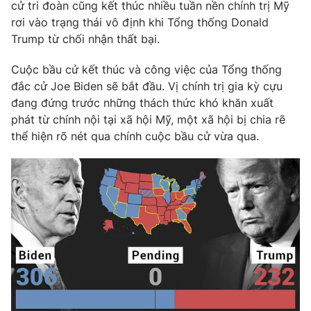
Phim VTV
cử tri đoàn cũng kết thúc nhiều tuần nền chính trị Mỹ
Giải trí
rơi vào trạng thái vô định khi Tổng thống Donald
Hậu trường
Trump từ chối nhận thất bại.
Điện ảnh
Đời sống
Nhân vật
Cuộc bầu cử kết thúc và công việc của Tổng thống
Âm nhạc
Du lịch
đắc cử Joe Biden sẽ bắt đầu. Vị chính trị gia kỳ cựu
Khán giả
Giáo dục
Sao
đang đứng trước những thách thức khó khăn xuất
Làm đẹp
Giải sao mai
phát từ chính nội tại xã hội Mỹ, một xã hội bị chia rẽ
Tuyển sinh
Công nghệ
thể hiện rõ nét qua chính cuộc bầu cử vừa qua.
Chất lượng cuộc sống
Học trực tuyến
Hitech Công nghệ tương lai
Giao lưu trực tuyến
Sản phẩm
Lịch phát sóng
Thị trường
Tư vấn
Chuyên mục khác
Emagazine
Podcast