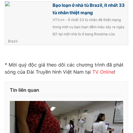
Phim VTV
Bạo loạn ở nhà tù Brazil, ít nhất 33
Giải trí
tù nhân thiệt mạng
Hậu trường
Điện ảnh
VTV.vn - Ít nhất 33 tù nhân đã thiệt mạng
Đời sống
Nhân vật
trong một vụ bạo loạn đẫm máu xảy ra ngày
Âm nhạc
6/1 tại một nhà tù ở bang Roraima của
Du lịch
Khán giả
Giáo dục
Brazil.
Sao
Làm đẹp
Giải sao mai
Tuyển sinh
Công nghệ
Chất lượng cuộc sống
* Mời quý độc giả theo dõi các chương trình đã phát
Học trực tuyến
Hitech Công nghệ tương lai
sóng của Đài Truyền hình Việt Nam tại
TV Online
!
Giao lưu trực tuyến
Sản phẩm
Tin liên quan
Lịch phát sóng
Thị trường
Tư vấn
Chuyên mục khác
Emagazine
Podcast