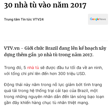
Chính trị
30 nhà tù vào năm 2017
Truyền hình
Văn hóa - Giải trí
Xã hội
Y tế
Trung tâm Tin tức VTV24
Đời sống
Pháp luật
Công nghệ
Giáo dục
Y tế
VTV.vn - Giới chức Brazil đang lên kế hoạch xây
dựng thêm gần 30 nhà tù trong năm 2017.
Thế giới
Trong đó, 5
nhà tù
sẽ được đầu tư tối đa về an ninh,
Tin tức
với tổng chi phí lên đến hơn 300 triệu USD.
Kinh tế
Thế giới đó đây
Tài chính
Động thái này nằm trong nỗ lực giảm bớt tình trạng
Dữ liệu và đời sống
Câu chuyện quốc tế
quá tải trong hệ thống trại cải tạo của Brazil, một
Thị trường
trong những nguyên nhân dẫn đến làn sóng bạo loạn
gần đây khiến hàng chục tù nhân thiệt mạng.
Truyền hình
Góc doanh nghiệp