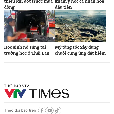
thiếu khí đốt trước mùa
khám y học cá nhân hóa
đông
đầu tiên
Học sinh nổ súng tại
Mỹ tăng tốc xây dựng
trường học ở Thái Lan
chuỗi cung ứng đất hiếm
THỜI BÁO VTV
Theo dõi báo trên