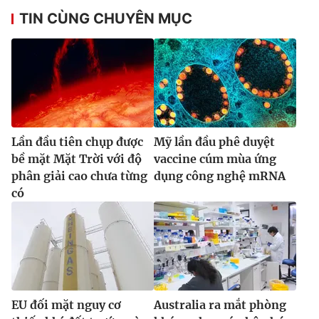
Ðiện thoại Thời báo VTV:
024.66 897 897
TIN CÙNG CHUYÊN MỤC
Email:
toasoan@vtv.vn
Liên hệ quảng cáo:
024-7300.7108
Lần đầu tiên chụp được
Mỹ lần đầu phê duyệt
bề mặt Mặt Trời với độ
vaccine cúm mùa ứng
phân giải cao chưa từng
dụng công nghệ mRNA
có
® Cấm sao chép dưới mọi hình thức nếu không có sự chấp
thuận bằng văn bản. Ghi rõ nguồn VTV.vn khi phát hành lại
thông tin từ website này.
EU đối mặt nguy cơ
Australia ra mắt phòng