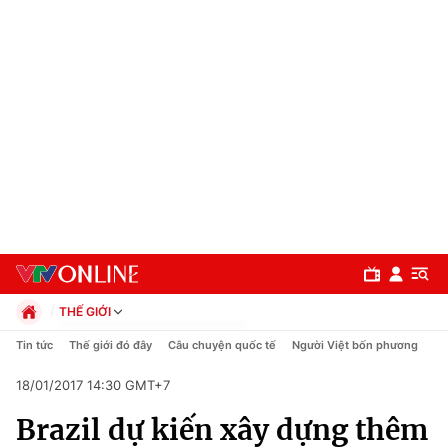
THẾ GIỚI
Chính trị
Tin tức
Thế giới đó đây
Câu chuyện quốc tế
Người Việt bốn phương
Xã hội
18/01/2017 14:30 GMT+7
Pháp luật
Chuyên mục
Kinh tế
Brazil dự kiến xây dựng thêm
Thể thao