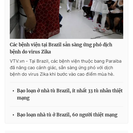
Photo
Infographic
Video
Shorts video
VTV Money
VTV Thể thao
Các bệnh viện tại Brazil sẵn sàng ứng phó dịch
bệnh do virus Zika
VTV.vn - Tại Brazil, các bệnh viện thuộc bang Paraiba
VTV Sức khoẻ
Bất động sản
đã nâng cao cảnh giác, sẵn sàng ứng phó với dịch
bệnh do virus Zika khi bước vào cao điểm mùa hè.
Thị trường 24h
Tấm lòng Việt
Bạo loạn ở nhà tù Brazil, ít nhất 33 tù nhân thiệt
VTV4
Vươn mình bằng AI
mạng
VTV9
VTV8
Bạo loạn nhà tù ở Brazil, 60 người thiệt mạng
Liên hệ tòa soạn
English