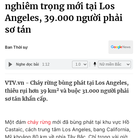
Chính trị
nghiêm trọng mới tại Los
Truyền hình
Angeles, 39.000 người phải
Văn hóa - Giải trí
Xã hội
Y tế
sơ tán
Đời sống
Pháp luật
Công nghệ
Giáo dục
Ban Thời sự
Y tế
Nghe đọc bài
1:12
Thế giới
VTV.vn - Cháy rừng bùng phát tại Los Angeles,
Tin tức
thiêu rụi hơn 39 km² và buộc 31.000 người phải
Kinh tế
Thế giới đó đây
sơ tán khẩn cấp.
Tài chính
Dữ liệu và đời sống
Câu chuyện quốc tế
Thị trường
Một đám
cháy rừng
mới đã bùng phát tại khu vực Hồ
Truyền hình
Góc doanh nghiệp
Castaic, cách trung tâm Los Angeles, bang California,
Mỹ khoảng 80 km về phía Tây Bắc. Chỉ trong vài giờ,