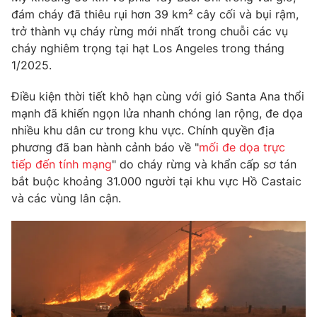
Phim VTV
đám cháy đã thiêu rụi hơn 39 km² cây cối và bụi rậm,
Giải trí
trở thành vụ cháy rừng mới nhất trong chuỗi các vụ
Hậu trường
Điện ảnh
cháy nghiêm trọng tại hạt Los Angeles trong tháng
Đời sống
Nhân vật
1/2025.
Âm nhạc
Du lịch
Khán giả
Điều kiện thời tiết khô hạn cùng với gió Santa Ana thổi
Giáo dục
Sao
mạnh đã khiến ngọn lửa nhanh chóng lan rộng, đe dọa
Làm đẹp
Giải sao mai
Tuyển sinh
nhiều khu dân cư trong khu vực. Chính quyền địa
Công nghệ
Chất lượng cuộc sống
phương đã ban hành cảnh báo về "
mối đe dọa trực
Học trực tuyến
tiếp đến tính mạng
" do cháy rừng và khẩn cấp sơ tán
Hitech Công nghệ tương lai
Giao lưu trực tuyến
bắt buộc khoảng 31.000 người tại khu vực Hồ Castaic
Sản phẩm
và các vùng lân cận.
Lịch phát sóng
Thị trường
Tư vấn
Chuyên mục khác
Emagazine
Podcast