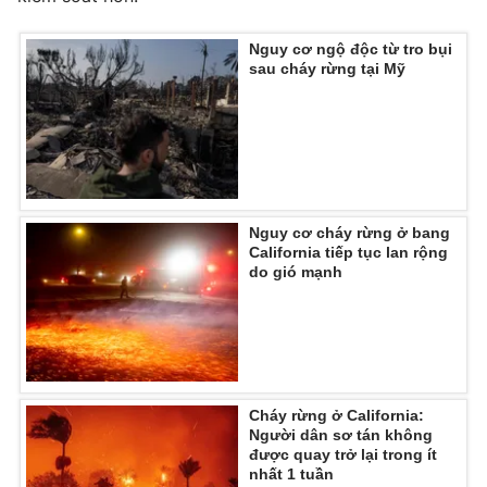
Nguy cơ ngộ độc từ tro bụi
sau cháy rừng tại Mỹ
THỜI BÁO VTV
Theo dõi báo trên
Nguy cơ cháy rừng ở bang
California tiếp tục lan rộng
do gió mạnh
Cơ quan chủ quản:
Đài Truyền hình Việt Nam
Cơ quan báo chí:
Thời báo VTV
Giấy phép hoạt động báo in và báo điện tử số 483/GP-BTTTT
cấp ngày 29/12/2023
Tổng Biên tập:
Vũ Thanh Thủy
Cháy rừng ở California:
Phó Tổng Biên tập:
Nguyễn Thị Mỹ Hạnh, Phạm Quốc Thắng,
Người dân sơ tán không
Nguyễn Trọng Ninh
được quay trở lại trong ít
Tổng đài VTV:
024.38 355 931 - 024.38 355 932
nhất 1 tuần