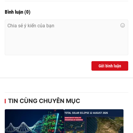
Bình luận
(
0
)
Gửi bình luận
TIN CÙNG CHUYÊN MỤC