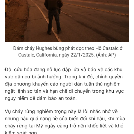
Photo
Infographic
Video
Shorts video
VTV Money
VTV Thể thao
Đám cháy Hughes bùng phát dọc theo Hồ Castaic ở
Castaic, California, ngày 22/1/2025. (Ảnh: AP)
VTV Sức khoẻ
Bất động sản
Đội cứu hỏa đang nỗ lực dập lửa và bảo vệ các khu
vực dân cư bị ảnh hưởng. Trong khi đó, chính quyền
Thị trường 24h
Tấm lòng Việt
địa phương khuyến cáo người dân tuân thủ nghiêm
ngặt lệnh sơ tán và hạn chế di chuyển trong khu vực
VTV4
Vươn mình bằng AI
nguy hiểm để đảm bảo an toàn.
Vụ cháy rừng nghiêm trọng này là lời nhắc nhở về
VTV9
VTV8
những hậu quả nặng nề của biến đổi khí hậu, khi mùa
cháy rừng tại Mỹ ngày càng trở nên khốc liệt và khó
Liên hệ tòa soạn
English
kiểm soát hơn.