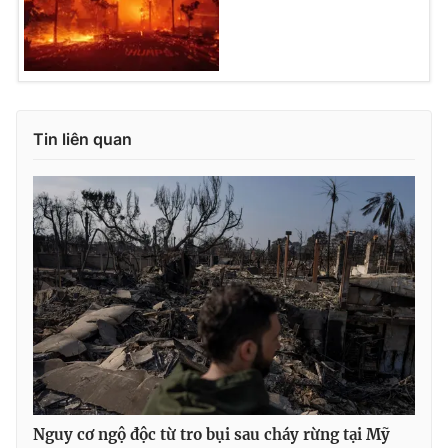
Ðiện thoại Thời báo VTV:
024.66 897 897
Email:
toasoan@vtv.vn
Liên hệ quảng cáo:
024-7300.7108
Tin liên quan
® Cấm sao chép dưới mọi hình thức nếu không có sự chấp
thuận bằng văn bản. Ghi rõ nguồn VTV.vn khi phát hành lại
thông tin từ website này.
Nguy cơ ngộ độc từ tro bụi sau cháy rừng tại Mỹ