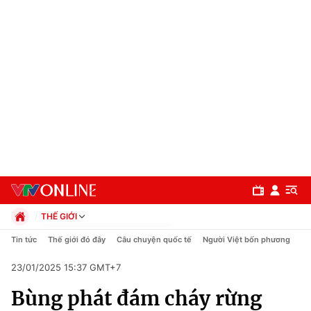
THẾ GIỚI
Chính trị
Tin tức
Thế giới đó đây
Câu chuyện quốc tế
Người Việt bốn phương
Xã hội
23/01/2025 15:37 GMT+7
Pháp luật
Chuyên mục
Kinh tế
Bùng phát đám cháy rừng
Thể thao