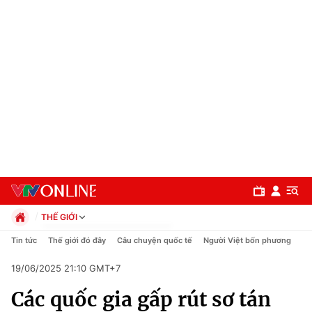
THẾ GIỚI
Chính trị
Tin tức
Thế giới đó đây
Câu chuyện quốc tế
Người Việt bốn phương
Xã hội
19/06/2025 21:10 GMT+7
Pháp luật
Chuyên mục
Kinh tế
Các quốc gia gấp rút sơ tán
Thể thao