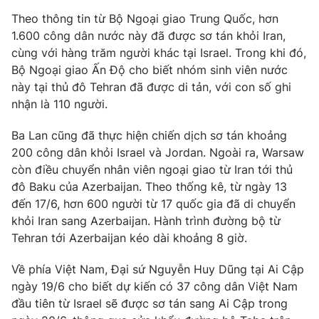
Phim VTV
Giải trí
Theo thông tin từ Bộ Ngoại giao Trung Quốc, hơn
Hậu trường
1.600 công dân nước này đã được sơ tán khỏi Iran,
Điện ảnh
cùng với hàng trăm người khác tại Israel. Trong khi đó,
Đời sống
Nhân vật
Bộ Ngoại giao Ấn Độ cho biết nhóm sinh viên nước
Âm nhạc
Du lịch
này tại thủ đô Tehran đã được di tản, với con số ghi
Khán giả
Giáo dục
Sao
nhận là 110 người.
Làm đẹp
Giải sao mai
Tuyển sinh
Ba Lan cũng đã thực hiện chiến dịch sơ tán khoảng
Công nghệ
Chất lượng cuộc sống
200 công dân khỏi Israel và Jordan. Ngoài ra, Warsaw
Học trực tuyến
Hitech Công nghệ tương lai
còn điều chuyển nhân viên ngoại giao từ Iran tới thủ
Giao lưu trực tuyến
đô Baku của Azerbaijan. Theo thống kê, từ ngày 13
Sản phẩm
đến 17/6, hơn 600 người từ 17 quốc gia đã di chuyển
khỏi Iran sang Azerbaijan. Hành trình đường bộ từ
Lịch phát sóng
Thị trường
Tehran tới Azerbaijan kéo dài khoảng 8 giờ.
Tư vấn
Về phía Việt Nam, Đại sứ Nguyễn Huy Dũng tại Ai Cập
Chuyên mục khác
ngày 19/6 cho biết dự kiến có 37 công dân Việt Nam
Emagazine
Podcast
đầu tiên từ Israel sẽ được sơ tán sang Ai Cập trong