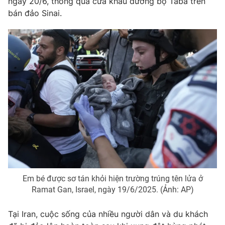
ngày 20/6, thông qua cửa khẩu đường bộ Taba trên
bán đảo Sinai.
Photo
Infographic
Video
Shorts video
VTV Money
VTV Thể thao
VTV Sức khoẻ
Bất động sản
Thị trường 24h
Tấm lòng Việt
VTV4
Vươn mình bằng AI
Em bé được sơ tán khỏi hiện trường trúng tên lửa ở
Ramat Gan, Israel, ngày 19/6/2025. (Ảnh: AP)
VTV9
VTV8
Tại Iran, cuộc sống của nhiều người dân và du khách
Liên hệ tòa soạn
English