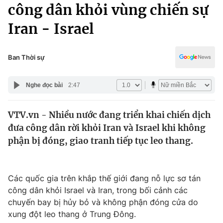
Chính trị
công dân khỏi vùng chiến sự
Truyền hình
Iran - Israel
Văn hóa - Giải trí
Xã hội
Y tế
Đời sống
Ban Thời sự
Pháp luật
Công nghệ
Giáo dục
Nghe đọc bài
2:47
Y tế
VTV.vn - Nhiều nước đang triển khai chiến dịch
Thế giới
đưa công dân rời khỏi Iran và Israel khi không
Tin tức
phận bị đóng, giao tranh tiếp tục leo thang.
Kinh tế
Thế giới đó đây
Tài chính
Dữ liệu và đời sống
Các quốc gia trên khắp thế giới đang nỗ lực sơ tán
Câu chuyện quốc tế
Thị trường
công dân khỏi Israel và Iran, trong bối cảnh các
chuyến bay bị hủy bỏ và không phận đóng cửa do
Truyền hình
Góc doanh nghiệp
xung đột leo thang ở Trung Đông.