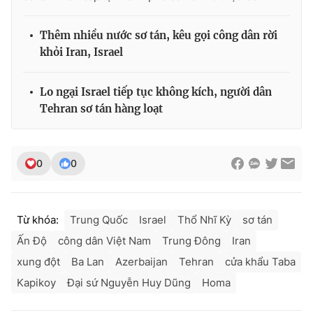
Thêm nhiều nước sơ tán, kêu gọi công dân rời
khỏi Iran, Israel
Lo ngại Israel tiếp tục không kích, người dân
Tehran sơ tán hàng loạt
0
0
Từ khóa:
Trung Quốc
Israel
Thổ Nhĩ Kỳ
sơ tán
Ấn Độ
công dân Việt Nam
Trung Đông
Iran
xung đột
Ba Lan
Azerbaijan
Tehran
cửa khẩu Taba
Kapikoy
Đại sứ Nguyễn Huy Dũng
Homa