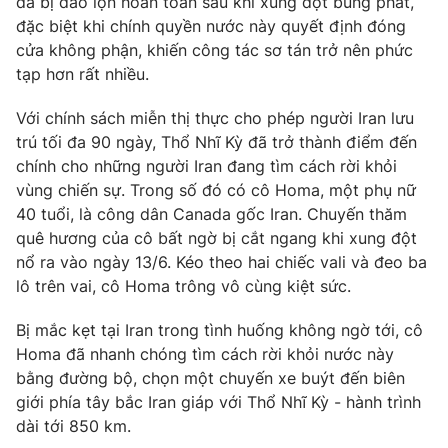
đã bị đảo lộn hoàn toàn sau khi xung đột bùng phát,
đặc biệt khi chính quyền nước này quyết định đóng
cửa không phận, khiến công tác sơ tán trở nên phức
tạp hơn rất nhiều.
THỜI BÁO VTV
Với chính sách miễn thị thực cho phép người Iran lưu
trú tối đa 90 ngày, Thổ Nhĩ Kỳ đã trở thành điểm đến
chính cho những người Iran đang tìm cách rời khỏi
vùng chiến sự. Trong số đó có cô Homa, một phụ nữ
Theo dõi báo trên
40 tuổi, là công dân Canada gốc Iran. Chuyến thăm
quê hương của cô bất ngờ bị cắt ngang khi xung đột
Cơ quan chủ quản:
Đài Truyền hình Việt Nam
nổ ra vào ngày 13/6. Kéo theo hai chiếc vali và đeo ba
Cơ quan báo chí:
Thời báo VTV
lô trên vai, cô Homa trông vô cùng kiệt sức.
Giấy phép hoạt động báo in và báo điện tử số 483/GP-BTTTT
cấp ngày 29/12/2023
Bị mắc kẹt tại Iran trong tình huống không ngờ tới, cô
Homa đã nhanh chóng tìm cách rời khỏi nước này
Tổng Biên tập:
Vũ Thanh Thủy
bằng đường bộ, chọn một chuyến xe buýt đến biên
Phó Tổng Biên tập:
Nguyễn Thị Mỹ Hạnh, Phạm Quốc Thắng,
giới phía tây bắc Iran giáp với Thổ Nhĩ Kỳ - hành trình
Nguyễn Trọng Ninh
dài tới 850 km.
Tổng đài VTV:
024.38 355 931 - 024.38 355 932