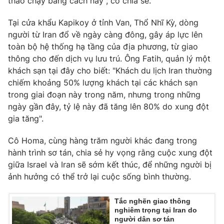
tháo chạy bằng cách này", cô chia sẻ.
Tại cửa khẩu Kapikoy ở tỉnh Van, Thổ Nhĩ Kỳ, dòng
người từ Iran đổ về ngày càng đông, gây áp lực lên
toàn bộ hệ thống hạ tầng của địa phương, từ giao
thông cho đến dịch vụ lưu trú. Ông Fatih, quản lý một
khách sạn tại đây cho biết: "Khách du lịch Iran thường
chiếm khoảng 50% lượng khách tại các khách sạn
trong giai đoạn này trong năm, nhưng trong những
ngày gần đây, tỷ lệ này đã tăng lên 80% do xung đột
gia tăng".
Cô Homa, cùng hàng trăm người khác đang trong
hành trình sơ tán, chia sẻ hy vọng rằng cuộc xung đột
giữa Israel và Iran sẽ sớm kết thúc, để những người bị
ảnh hưởng có thể trở lại cuộc sống bình thường.
Tắc nghẽn giao thông
nghiêm trọng tại Iran do
người dân sơ tán