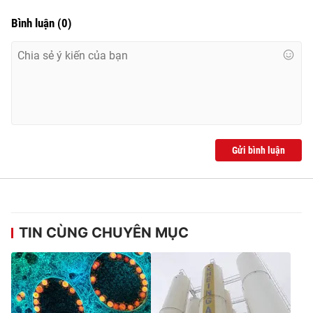
Bình luận
(
0
)
Gửi bình luận
TIN CÙNG CHUYÊN MỤC