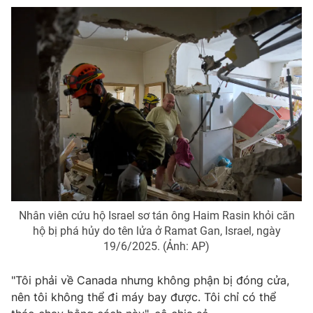
Ðiện thoại Thời báo VTV:
024.66 897 897
Email:
toasoan@vtv.vn
Liên hệ quảng cáo:
024-7300.7108
Nhân viên cứu hộ Israel sơ tán ông Haim Rasin khỏi căn
hộ bị phá hủy do tên lửa ở Ramat Gan, Israel, ngày
® Cấm sao chép dưới mọi hình thức nếu không có sự chấp
19/6/2025. (Ảnh: AP)
thuận bằng văn bản. Ghi rõ nguồn VTV.vn khi phát hành lại
thông tin từ website này.
"Tôi phải về Canada nhưng không phận bị đóng cửa,
nên tôi không thể đi máy bay được. Tôi chỉ có thể