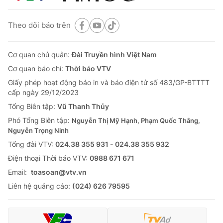
Theo dõi báo trên
Cơ quan chủ quản:
Đài Truyền hình Việt Nam
Cơ quan báo chí:
Thời báo VTV
Giấy phép hoạt động báo in và báo điện tử số 483/GP-BTTTT
cấp ngày 29/12/2023
Tổng Biên tập:
Vũ Thanh Thủy
Phó Tổng Biên tập:
Nguyễn Thị Mỹ Hạnh, Phạm Quốc Thắng,
Nguyễn Trọng Ninh
Tổng đài VTV:
024.38 355 931 - 024.38 355 932
Ðiện thoại Thời báo VTV:
0988 671 671
Email:
toasoan@vtv.vn
Liên hệ quảng cáo:
(024) 626 79595