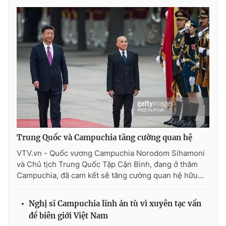
Photo
Infographic
Video
Shorts video
VTV Money
VTV Thể thao
VTV Sức khoẻ
Bất động sản
Thị trường 24h
Tấm lòng Việt
Trung Quốc và Campuchia tăng cường quan hệ
VTV.vn - Quốc vương Campuchia Norodom Sihamoni
VTV4
Vươn mình bằng AI
và Chủ tịch Trung Quốc Tập Cận Bình, đang ở thăm
Campuchia, đã cam kết sẽ tăng cường quan hệ hữu...
VTV9
VTV8
Nghị sĩ Campuchia lĩnh án tù vì xuyên tạc vấn
đề biên giới Việt Nam
Liên hệ tòa soạn
English