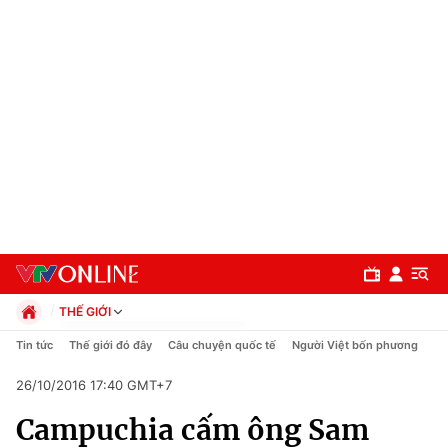
THẾ GIỚI
Chính trị
Tin tức
Thế giới đó đây
Câu chuyện quốc tế
Người Việt bốn phương
Xã hội
26/10/2016 17:40 GMT+7
Pháp luật
Chuyên mục
Kinh tế
Campuchia cấm ông Sam
Thể thao