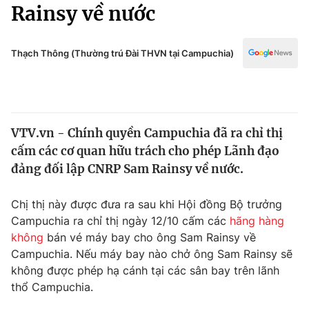
Chính trị
Rainsy về nước
Truyền hình
Văn hóa - Giải trí
Xã hội
Y tế
Thạch Thông (Thường trú Đài THVN tại Campuchia)
Đời sống
Pháp luật
Công nghệ
Giáo dục
Y tế
VTV.vn - Chính quyền Campuchia đã ra chỉ thị
cấm các cơ quan hữu trách cho phép Lãnh đạo
Thế giới
đảng đối lập CNRP Sam Rainsy về nước.
Tin tức
Kinh tế
Chị thị này được đưa ra sau khi Hội đồng Bộ trưởng
Thế giới đó đây
Campuchia ra chỉ thị ngày 12/10 cấm các
hãng hàng
Tài chính
không
bán vé máy bay cho ông Sam Rainsy về
Dữ liệu và đời sống
Câu chuyện quốc tế
Campuchia. Nếu máy bay nào chở ông Sam Rainsy sẽ
Thị trường
không được phép hạ cánh tại các sân bay trên lãnh
Truyền hình
thổ Campuchia.
Góc doanh nghiệp