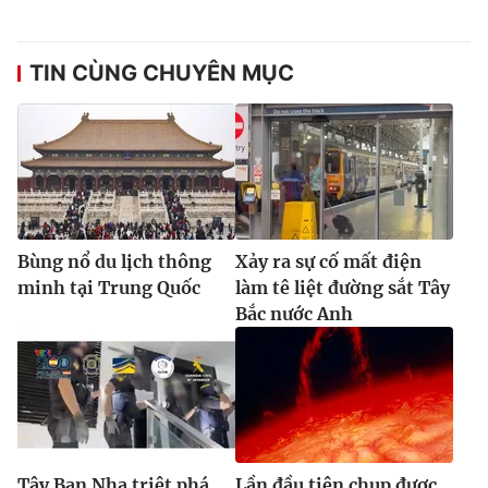
Ðiện thoại Thời báo VTV:
024.66 897 897
Email:
toasoan@vtv.vn
TIN CÙNG CHUYÊN MỤC
Liên hệ quảng cáo:
024-7300.7108
Bùng nổ du lịch thông
Xảy ra sự cố mất điện
minh tại Trung Quốc
làm tê liệt đường sắt Tây
Bắc nước Anh
® Cấm sao chép dưới mọi hình thức nếu không có sự chấp
thuận bằng văn bản. Ghi rõ nguồn VTV.vn khi phát hành lại
thông tin từ website này.
Tây Ban Nha triệt phá
Lần đầu tiên chụp được