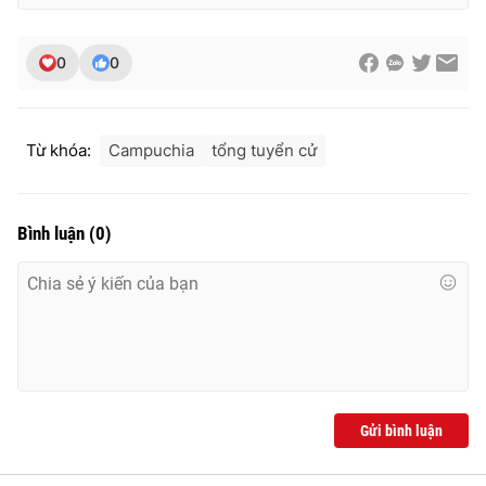
0
0
THỜI BÁO VTV
Từ khóa:
Campuchia
tổng tuyển cử
Theo dõi báo trên
Bình luận
(
0
)
Cơ quan chủ quản:
Đài Truyền hình Việt Nam
Cơ quan báo chí:
Thời báo VTV
Giấy phép hoạt động báo in và báo điện tử số 483/GP-BTTTT
cấp ngày 29/12/2023
Tổng Biên tập:
Vũ Thanh Thủy
Phó Tổng Biên tập:
Nguyễn Thị Mỹ Hạnh, Phạm Quốc Thắng,
Gửi bình luận
Nguyễn Trọng Ninh
Tổng đài VTV:
024.38 355 931 - 024.38 355 932