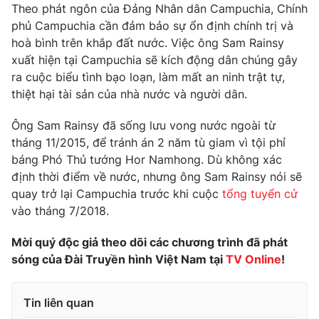
Phim VTV
Theo phát ngôn của Đảng Nhân dân Campuchia, Chính
Giải trí
phủ Campuchia cần đảm bảo sự ổn định chính trị và
Hậu trường
hoà bình trên khắp đất nước. Việc ông Sam Rainsy
Điện ảnh
Đời sống
xuất hiện tại Campuchia sẽ kích động dân chúng gây
Nhân vật
Âm nhạc
ra cuộc biểu tình bạo loạn, làm mất an ninh trật tự,
Du lịch
Khán giả
thiệt hại tài sản của nhà nước và người dân.
Giáo dục
Sao
Làm đẹp
Giải sao mai
Ông Sam Rainsy đã sống lưu vong nước ngoài từ
Tuyển sinh
Công nghệ
tháng 11/2015, để tránh án 2 năm tù giam vì tội phỉ
Chất lượng cuộc sống
Học trực tuyến
báng Phó Thủ tướng Hor Namhong. Dù không xác
Hitech Công nghệ tương lai
định thời điểm về nước, nhưng ông Sam Rainsy nói sẽ
Giao lưu trực tuyến
quay trở lại Campuchia trước khi cuộc
tổng tuyển cử
Sản phẩm
vào tháng 7/2018.
Lịch phát sóng
Thị trường
Mời quý độc giả theo dõi các chương trình đã phát
Tư vấn
sóng của Đài Truyền hình Việt Nam tại
TV Online
!
Chuyên mục khác
Emagazine
Podcast
Tin liên quan