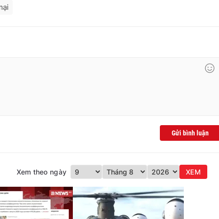
mại
Gửi bình luận
Xem theo ngày
XEM