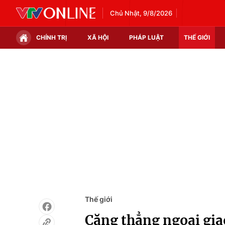
Chủ Nhật, 9/8/2026
CHÍNH TRỊ
XÃ HỘI
PHÁP LUẬT
THẾ GIỚI
Chính trị
Xã hội
Thế giới
Kinh tế
Tin tức
Tài chính
Thế giới đó đây
Thị trường
Câu chuyện quốc tế
Góc doanh nghiệp
Dữ liệu và đời sống
Thế giới
Căng thẳng ngoại gi