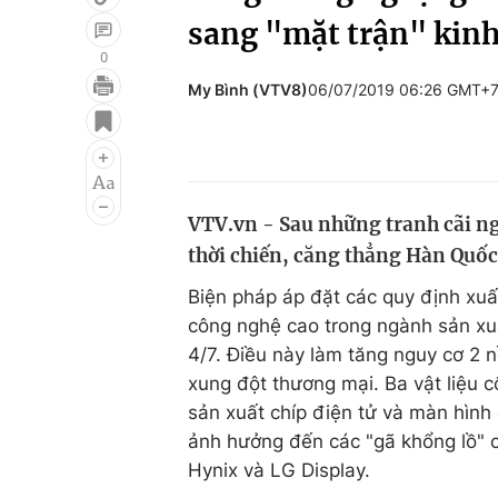
sang "mặt trận" kinh
0
My Bình (VTV8)
06/07/2019 06:26 GMT+
Giải trí
Đời sống
Điện ảnh
Du lịch
Âm nhạc
Làm đẹp
VTV.vn - Sau những tranh cãi ng
Sao
Chất lượng cuộc sốn
thời chiến, căng thẳng Hàn Quốc 
Biện pháp áp đặt các quy định xuất
công nghệ cao trong ngành sản xu
4/7. Điều này làm tăng nguy cơ 2 
xung đột thương mại. Ba vật liệu
sản xuất chíp điện tử và màn hình
ảnh hưởng đến các "gã khổng lồ" 
Hynix và LG Display.