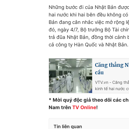
Những bước đi của Nhật Bản được 
hai nước khi hai bên đều không c
Bản đang cân nhắc việc mở rộng l
đó, ngày 4/7, Bộ trưởng Bộ Tài c
trả đũa Nhật Bản, đồng thời cảnh 
cả công ty Hàn Quốc và Nhật Bản.
Căng thẳng N
cầu
VTV.vn - Căng th
kinh tế hai nước 
* Mời quý độc giả theo dõi các c
Nam trên
TV Online
!
Tin liên quan