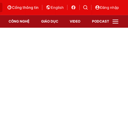
Cổng thông tin
English
Đăng nhập
CÔNG NGHỆ
GIÁO DỤC
VIDEO
PODCAST
VTV Money
VTV Thể thao
VTV Sức khoẻ
Bất động sản
Thị trường 24h
Tấm lòng Việt
Vươn mình bằng AI
VTV4
VTV8
VTV9
Lịch phát sóng
Giao lưu trực tuyến
Sự kiện