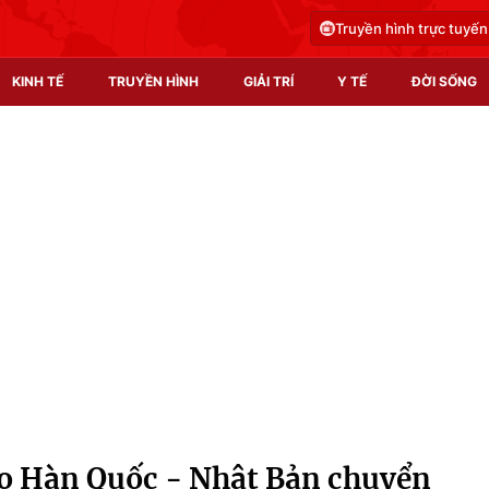
Truyền hình trực tuyến
KINH TẾ
TRUYỀN HÌNH
GIẢI TRÍ
Y TẾ
ĐỜI SỐNG
Pháp luật
Y tế
Truyền hình
Multimedia
Phim VTV
Video
Hậu trường
Shorts video
Nhân vật
Podcast
Khán giả
EMagazine
Giải sao mai
Photo
ao Hàn Quốc - Nhật Bản chuyển
Infographic