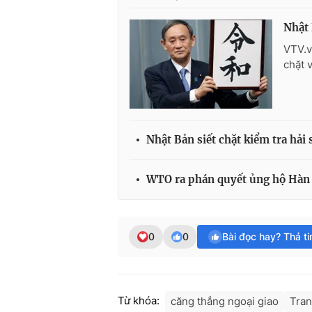
Nhật 
VTV.v
chặt
Nhật Bản siết chặt kiểm tra hải
WTO ra phán quyết ủng hộ Hàn 
0
0
Bài đọc hay? Thả t
Từ khóa:
căng thẳng ngoại giao
Tran