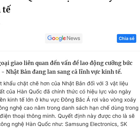
 tế
Góc ảnh
7
Giáo dục
Công nghệ
Chia sẻ
Tuyển sinh
Hitech Công ng
Học trực tuyến
Sản phẩm
oại giao liên quan đến vấn đề lao động cưỡng bức
g
Thị trường
- Nhật Bản đang lan sang cả lĩnh vực kinh tế.
Tư vấn
 khẩu chặt chẽ hơn của Nhật Bản đối với 3 vật liệu
ất của Hàn Quốc đã chính thức có hiệu lực vào ngày
nền kinh tế lớn ở khu vực Đông Bắc Á rơi vào vòng xoáy
 công nghệ cao nằm trong danh sách hạn chế dùng trong
 điện thoại thông minh. Quyết định này được cho là sẽ
công nghệ Hàn Quốc như: Samsung Electronics, SK