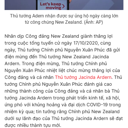
Thủ tướng Adern nhận được sự ủng hộ ngày càng lớn
từ công chúng New Zealand. (Ảnh: AP)
THỜI BÁO VTV
Nhân dịp Công đảng New Zealand giành thắng lợi
trong cuộc tổng tuyển cử ngày 17/10/2020, cùng
ngày, Thủ tướng Chính phủ Nguyễn Xuân Phúc đã gửi
Theo dõi báo trên
điện mừng đến Thủ tướng New Zealand Jacinda
Ardern. Trong điện mừng, Thủ tướng Chính phủ
Nguyễn Xuân Phúc nhiệt liệt chúc mừng thắng lợi của
Cơ quan chủ quản:
Đài Truyền hình Việt Nam
Công đảng và cá nhân
Thủ tướng Jacinda Ardern
. Thủ
Cơ quan báo chí:
Thời báo VTV
tướng Chính phủ Nguyễn Xuân Phúc đánh giá cao
Giấy phép hoạt động báo in và báo điện tử số 483/GP-BTTTT
những thành công của Công đảng và cá nhân bà Thủ
cấp ngày 29/12/2023
tướng Jacinda Ardern trong phát triển kinh tế, xã hội,
Tổng Biên tập:
Vũ Thanh Thủy
ứng phó với khủng hoảng và đại dịch COVID-19 trong
Phó Tổng Biên tập:
Nguyễn Thị Mỹ Hạnh, Phạm Quốc Thắng,
nhiệm kỳ qua; tin tưởng rằng Chính phủ New Zealand
Nguyễn Trọng Ninh
dưới sự lãnh đạo của Thủ tướng Jacinda Ardern sẽ đạt
Tổng đài VTV:
024.38 355 931 - 024.38 355 932
được nhiều thành tựu mới.