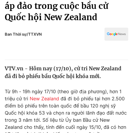
Chính trị
áp đảo trong cuộc bầu cử
Truyền hình
Quốc hội New Zealand
Văn hóa - Giải trí
Xã hội
Y tế
Đời sống
Ban Thời sự/TTXVN
Pháp luật
Công nghệ
Giáo dục
Y tế
VTV.vn - Hôm nay (17/10), cử tri New Zealand
Thế giới
đã đi bỏ phiếu bầu Quốc hội khóa mới.
Tin tức
Kinh tế
Từ 9h - 19h ngày 17/10 (theo giờ địa phương), hơn 1
Thế giới đó đây
triệu cử tri
New Zealand
đã đi bỏ phiếu tại hơn 2.500
Tài chính
Dữ liệu và đời sống
điểm bỏ phiếu trên toàn quốc để bầu 120 nghị sỹ
Câu chuyện quốc tế
Thị trường
Quốc hội khóa 53 và chọn ra người lãnh đạo đất nước
trong 3 năm tới. Số liệu từ Ủy ban Bầu cử New
Truyền hình
Góc doanh nghiệp
Zealand cho thấy, tính đến cuối ngày 15/10, đã có hơn