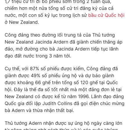
1,7 triệu cử tri đi bỏ phiếu sớm trong 2 tuần qua,
Phim VTV
Giải trí
chiếm hơn một nửa tổng số cử tri đăng ký của cả
Hậu trường
nước, một con số kỷ lục trong lịch sử
bầu cử Quốc hội
Điện ảnh
ở New Zealand.
Đời sống
Nhân vật
Âm nhạc
Công đảng theo đường lối trung tả của Thủ tướng
Du lịch
Khán giả
Giáo dục
Sao
New Zealand Jacinda Ardern đã giành chiến thắng áp
Làm đẹp
Giải sao mai
đảo, mở đường cho bà Jacinda Ardern tiếp tục lãnh
Tuyển sinh
đạo đất nước trong 3 năm tới.
Công nghệ
Chất lượng cuộc sống
Học trực tuyến
Cụ thể, với 87% số phiếu được kiểm, Công đảng đã
Hitech Công nghệ tương lai
Giao lưu trực tuyến
giành được 49% số phiếu ủng hộ và dự báo giành
Sản phẩm
được khoảng 66 ghế trên tổng số 120 ghế tại Quốc
hội. Đây là thế đa số tốt nhất mà một đảng đơn lẻ tại
Lịch phát sóng
Thị trường
New Zealand có được kể từ năm 1996. Lãnh đạo đảng
Quốc gia đối lập Judith Collins đã gọi điện chúc mừng
Tư vấn
bà Adern và thừa nhận thất bại.
Chuyên mục khác
Emagazine
Podcast
Thủ tướng Adern nhận được sự ủng hộ ngày càng lớn