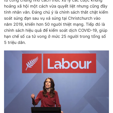
từ công chúng nhờ cách thức xử lý các cuộc khủng
hoảng xã hội một cách vừa quyết liệt nhưng cũng đầy
Photo
Infographic
tính nhân văn. Đáng chú ý là chính sách thắt chặt kiểm
soát súng đạn sau vụ xả súng tại Christchurch vào
Video
Shorts video
năm 2019, khiến hơn 50 người thiệt mạng. Tiếp đó là
chính sách hiệu quả để kiểm soát dịch COVID-19, giúp
hạn chế số ca tử vong ở mức 25 người trong tổng số
VTV Money
VTV Thể thao
5 triệu dân.
VTV Sức khoẻ
Bất động sản
Thị trường 24h
Tấm lòng Việt
VTV4
Vươn mình bằng AI
VTV9
VTV8
Liên hệ tòa soạn
English