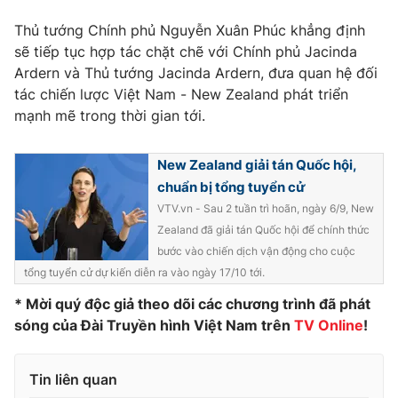
Ðiện thoại Thời báo VTV:
024.66 897 897
Thủ tướng Chính phủ Nguyễn Xuân Phúc khẳng định
Email:
toasoan@vtv.vn
sẽ tiếp tục hợp tác chặt chẽ với Chính phủ Jacinda
Liên hệ quảng cáo:
024-7300.7108
Ardern và Thủ tướng Jacinda Ardern, đưa quan hệ đối
tác chiến lược Việt Nam - New Zealand phát triển
mạnh mẽ trong thời gian tới.
New Zealand giải tán Quốc hội,
chuẩn bị tổng tuyển cử
VTV.vn - Sau 2 tuần trì hoãn, ngày 6/9, New
Zealand đã giải tán Quốc hội để chính thức
bước vào chiến dịch vận động cho cuộc
tổng tuyển cử dự kiến diễn ra vào ngày 17/10 tới.
* Mời quý độc giả theo dõi các chương trình đã phát
® Cấm sao chép dưới mọi hình thức nếu không có sự chấp
sóng của Đài Truyền hình Việt Nam trên
TV Online
!
thuận bằng văn bản. Ghi rõ nguồn VTV.vn khi phát hành lại
thông tin từ website này.
Tin liên quan