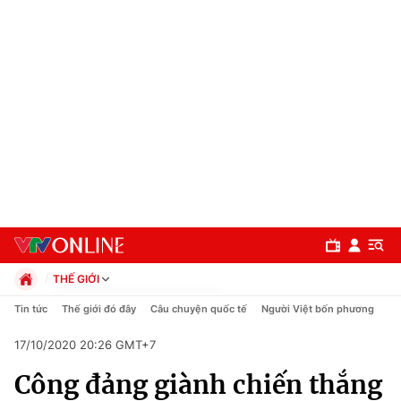
THẾ GIỚI
Chính trị
Tin tức
Thế giới đó đây
Câu chuyện quốc tế
Người Việt bốn phương
Xã hội
17/10/2020 20:26 GMT+7
Pháp luật
Chuyên mục
Kinh tế
Công đảng giành chiến thắng
Thể thao