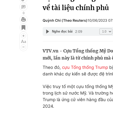
về tài liệu chính phủ
0
Quỳnh Chi (Theo Reuters)
10/06/2023 07
Giải trí
Đời sống
2:09
Nghe đọc bài
Điện ảnh
Du lịch
Âm nhạc
Làm đẹp
VTV.vn - Cựu Tổng thống Mỹ Don
Sao
Chất lượng cuộc sốn
mới, lần này là từ chính phủ mà
Theo đó,
cựu Tổng thống Trump
bị
danh khác dự kiến sẽ được đệ trình
Việc truy tố một cựu tổng thống Mỹ
trong lịch sử nước Mỹ. Và trường h
Trump là ứng cử viên hàng đầu c
2024.