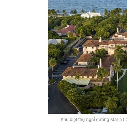
Khu biệt thự nghỉ dưỡng Mar-a-L