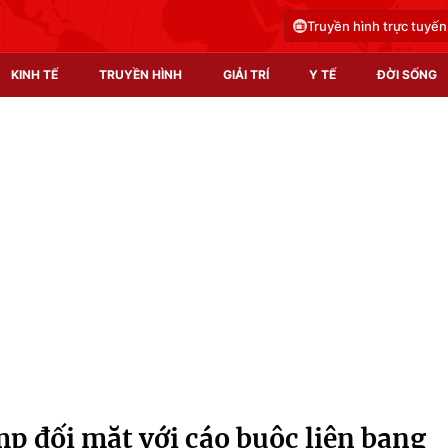
Truyền hình trực tuyến
KINH TẾ
TRUYỀN HÌNH
GIẢI TRÍ
Y TẾ
ĐỜI SỐNG
Pháp luật
Y tế
Truyền hình
Multimedia
Phim VTV
Video
Hậu trường
Shorts video
Nhân vật
Podcast
Khán giả
EMagazine
Giải sao mai
Photo
 đối mặt với cáo buộc liên bang
Infographic