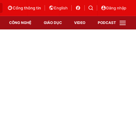
Cổng thông tin
English
Đăng nhập
CÔNG NGHỆ
GIÁO DỤC
VIDEO
PODCAST
VTV Money
VTV Thể thao
VTV Sức khoẻ
Bất động sản
Thị trường 24h
Tấm lòng Việt
Vươn mình bằng AI
VTV4
VTV8
VTV9
Lịch phát sóng
Giao lưu trực tuyến
Sự kiện