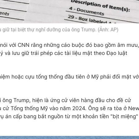
thu giữ tại biệt thự nghỉ dưỡng của ông Trump. (Ảnh: AP)
p nói với CNN rằng những cáo buộc đó bao gồm âm mưu
ý và lưu giữ trái phép các tài liệu mật theo Đạo luật
iệm hoặc cựu tổng thống đầu tiên ở Mỹ phải đối mặt vớ
ới ông Trump, hiện là ứng cử viên hàng đầu cho đề cử
u cử Tổng thống Mỹ vào năm 2024. Ông sẽ ra tòa ở Ne
ụ án cấp bang bắt nguồn từ một khoản tiền "bịt miệng"