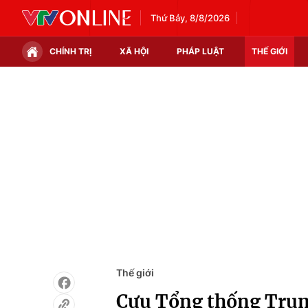
Thứ Bảy, 8/8/2026
CHÍNH TRỊ
XÃ HỘI
PHÁP LUẬT
THẾ GIỚI
Chính trị
Xã hội
Thế giới
Kinh tế
Tin tức
Tài chính
Thế giới đó đây
Thị trường
Câu chuyện quốc tế
Góc doanh nghiệp
Dữ liệu và đời sống
Thế giới
Cựu Tổng thống Trump