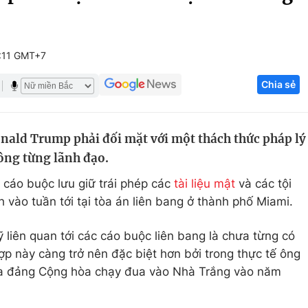
Góc ảnh
:11 GMT+7
Giáo dục
Công nghệ
Chia sẻ
Tuyển sinh
Hitech Công ng
Học trực tuyến
Sản phẩm
ald Trump phải đối mặt với một thách thức pháp lý
g
Thị trường
 ông từng lãnh đạo.
Tư vấn
 cáo buộc lưu giữ trái phép các
tài liệu mật
và các tội
 vào tuần tới tại tòa án liên bang ở thành phố Miami.
 liên quan tới các cáo buộc liên bang là chưa từng có
ợp này càng trở nên đặc biệt hơn bởi trong thực tế ông
ủa đảng Cộng hòa chạy đua vào Nhà Trắng vào năm