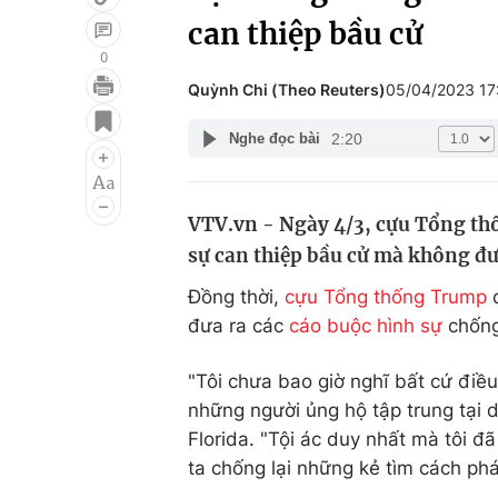
can thiệp bầu cử
0
Quỳnh Chi (Theo Reuters)
05/04/2023 1
Giải trí
Đời sống
2:20
Nghe đọc bài
Điện ảnh
Du lịch
Âm nhạc
Làm đẹp
VTV.vn - Ngày 4/3, cựu Tổng t
Sao
Chất lượng cuộc sốn
sự can thiệp bầu cử mà không đ
Đồng thời,
cựu Tổng thống Trump
đ
đưa ra các
cáo buộc hình sự
chống
"Tôi chưa bao giờ nghĩ bất cứ điều
những người ủng hộ tập trung tại
Florida. "Tội ác duy nhất mà tôi đ
ta chống lại những kẻ tìm cách phá