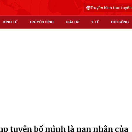
Truyền hình trực tuyến
KINH TẾ
TRUYỀN HÌNH
GIẢI TRÍ
Y TẾ
ĐỜI SỐNG
Pháp luật
Y tế
Truyền hình
Multimedia
Phim VTV
Video
Hậu trường
Shorts video
Nhân vật
Podcast
Khán giả
EMagazine
Giải sao mai
Photo
p tuyên bố mình là nạn nhân của
Infographic