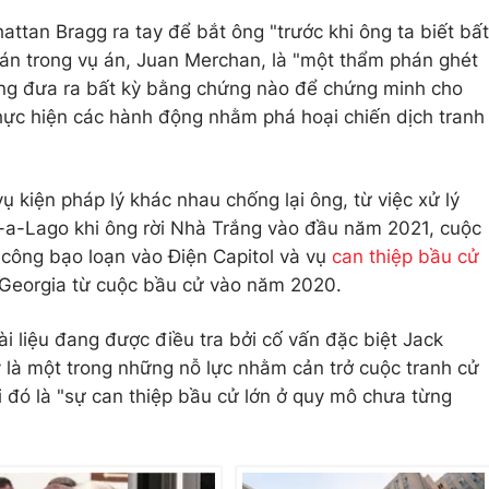
ttan Bragg ra tay để bắt ông "trước khi ông ta biết bất
phán trong vụ án, Juan Merchan, là "một thẩm phán ghét
ng đưa ra bất kỳ bằng chứng nào để chứng minh cho
hực hiện các hành động nhằm phá hoại chiến dịch tranh
 kiện pháp lý khác nhau chống lại ông, từ việc xử lý
r-a-Lago khi ông rời Nhà Trắng vào đầu năm 2021, cuộc
n công bạo loạn vào Điện Capitol và vụ
can thiệp bầu cử
Georgia từ cuộc bầu cử vào năm 2020.
ài liệu đang được điều tra bởi cố vấn đặc biệt Jack
là một trong những nỗ lực nhằm cản trở cuộc tranh cử
i đó là "sự can thiệp bầu cử lớn ở quy mô chưa từng