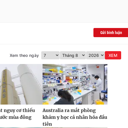
Gửi bình luận
Xem theo ngày
XEM
t nguy cơ thiếu
Australia ra mắt phòng
rước mùa đông
khám y học cá nhân hóa đầu
tiên