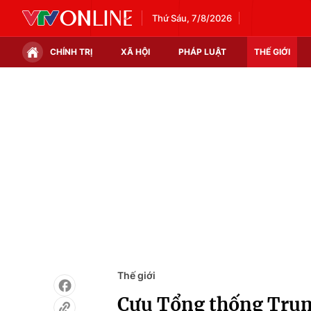
Thứ Sáu, 7/8/2026
CHÍNH TRỊ
XÃ HỘI
PHÁP LUẬT
THẾ GIỚI
Chính trị
Xã hội
Thế giới
Kinh tế
Tin tức
Tài chính
Thế giới đó đây
Thị trường
Câu chuyện quốc tế
Góc doanh nghiệp
Dữ liệu và đời sống
Thế giới
Cựu Tổng thống Trum