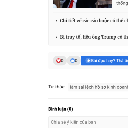
thống
Chi tiết về các cáo buộc có thể
Bị truy tố, liệu ông Trump có t
0
0
Bài đọc hay? Thả t
Từ khóa:
làm sai lệch hồ sơ kinh doan
Bình luận
(
0
)