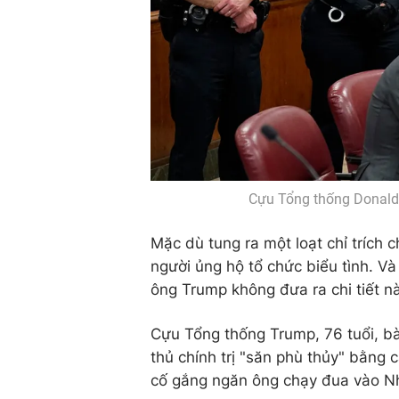
Cựu Tổng thống Donald
Mặc dù tung ra một loạt chỉ trích 
người ủng hộ tổ chức biểu tình. Và 
ông Trump không đưa ra chi tiết n
Cựu Tổng thống Trump, 76 tuổi, bà
thủ chính trị "săn phù thủy" bằng 
cố gắng ngăn ông chạy đua vào N