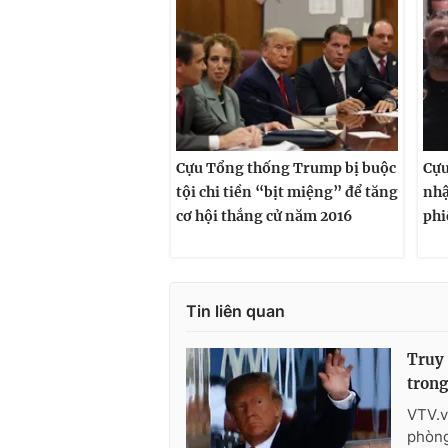
Cựu Tổng thống Trump bị buộc
Cựu
tội chi tiền “bịt miệng” để tăng
nhậ
cơ hội thắng cử năm 2016
phi
Tin liên quan
Truy 
trong
VTV.v
phòng