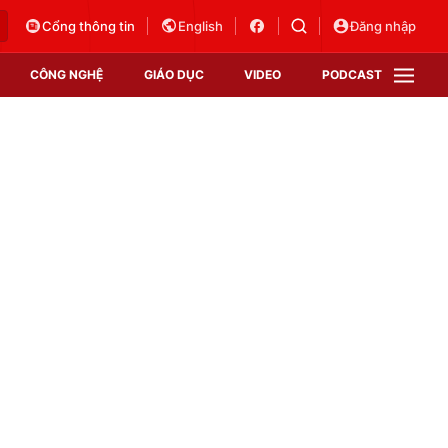
Cổng thông tin
English
Đăng nhập
CÔNG NGHỆ
GIÁO DỤC
VIDEO
PODCAST
VTV Money
VTV Thể thao
VTV Sức khoẻ
Bất động sản
Thị trường 24h
Tấm lòng Việt
Vươn mình bằng AI
VTV4
VTV8
VTV9
Lịch phát sóng
Giao lưu trực tuyến
Sự kiện