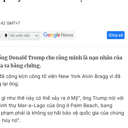
Góc ảnh
7:42 GMT+7
Giáo dục
Công nghệ
Chia sẻ
Tuyển sinh
Hitech Công ng
Học trực tuyến
Sản phẩm
hống Donald Trump cho rằng mình là nạn nhân của
g
Thị trường
ưa ra bằng chứng.
Tư vấn
ã công kích công tố viên New York Alvin Bragg vì đã
 lại ông.
 gì như thế này có thể xảy ra ở Mỹ", ông Trump nói với
 dinh thự Mar-a-Lago của ông ở Palm Beach, bang
ã phạm phải là không sợ hãi bảo vệ quốc gia của chúng
 hủy nó".