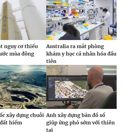
t nguy cơ thiếu
Australia ra mắt phòng
rước mùa đông
khám y học cá nhân hóa đầu
tiên
ốc xây dựng chuỗi
Anh xây dựng bản đồ số
 đất hiếm
giúp ứng phó sớm với thiên
tai