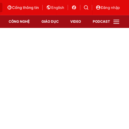
Cổng thông tin
English
Đăng nhập
CÔNG NGHỆ
GIÁO DỤC
VIDEO
PODCAST
VTV Money
VTV Thể thao
VTV Sức khoẻ
Bất động sản
Thị trường 24h
Tấm lòng Việt
Vươn mình bằng AI
VTV4
VTV8
VTV9
Lịch phát sóng
Giao lưu trực tuyến
Sự kiện