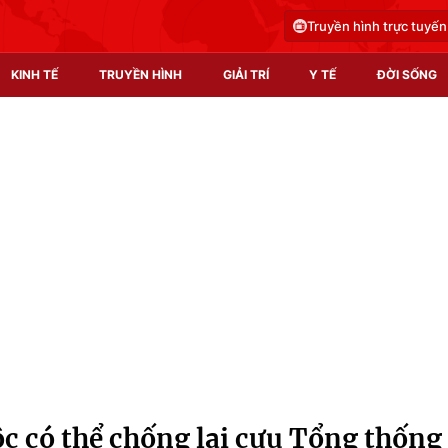
Truyền hình trực tuyến
KINH TẾ
TRUYỀN HÌNH
GIẢI TRÍ
Y TẾ
ĐỜI SỐNG
Pháp luật
Y tế
Truyền hình
Multimedia
Phim VTV
Video
Hậu trường
Shorts video
Nhân vật
Podcast
Khán giả
EMagazine
Giải sao mai
Photo
uộc có thể chống lại cựu Tổng thống
Infographic