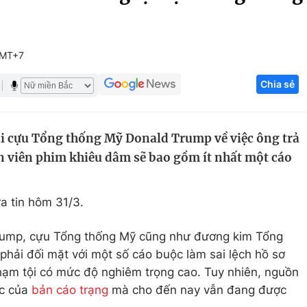
Góc ảnh
GMT+7
Giáo dục
Công nghệ
Chia sẻ
Tuyển sinh
Hitech Công ng
Học trực tuyến
Sản phẩm
ại cựu Tổng thống Mỹ Donald Trump về việc ông trả
g
Thị trường
n viên phim khiêu dâm sẽ bao gồm ít nhất một cáo
Tư vấn
a tin hôm 31/3.
Trump, cựu Tổng thống Mỹ cũng như đương kim Tổng
 phải đối mặt với một số cáo buộc làm sai lệch hồ sơ
hạm tội có mức độ nghiêm trọng cao. Tuy nhiên, nguồn
ác của
bản cáo trạng
mà cho đến nay vẫn đang được