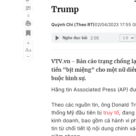
Trump
0
Quỳnh Chi (Theo RT)
02/04/2023 17:55 
Giải trí
Đời sống
2:05
Nghe đọc bài
Điện ảnh
Du lịch
Âm nhạc
Làm đẹp
VTV.vn - Bản cáo trạng chống l
Sao
Chất lượng cuộc sốn
tiền "bịt miệng" cho một nữ diễ
buộc hình sự.
Hãng tin Associated Press (AP) đư
Theo các nguồn tin, ông Donald 
thống Mỹ đầu tiên bị
truy tố
, đang
kinh doanh, bao gồm cả hành vi p
tin từ chối tiết lộ nội dung chính x