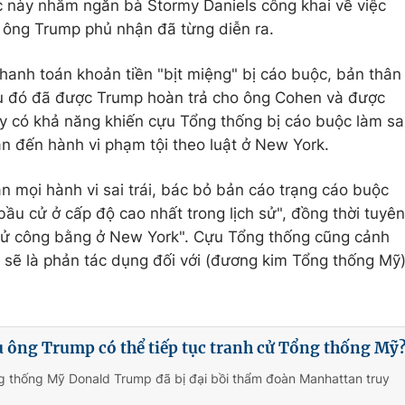
 này nhằm ngăn bà Stormy Daniels công khai về việc
à ông Trump phủ nhận đã từng diễn ra.
thanh toán khoản tiền "bịt miệng" bị cáo buộc, bản thân
au đó đã được Trump hoàn trả cho ông Cohen và được
này có khả năng khiến cựu Tổng thống bị cáo buộc làm sa
ẫn đến hành vi phạm tội theo luật ở New York.
mọi hành vi sai trái, bác bỏ bản cáo trạng cáo buộc
 bầu cử ở cấp độ cao nhất trong lịch sử", đồng thời tuyên
xử công bằng ở New York". Cựu Tổng thống cũng cảnh
 sẽ là phản tác dụng đối với (đương kim Tổng thống Mỹ
iệu ông Trump có thể tiếp tục tranh cử Tổng thống Mỹ
g thống Mỹ Donald Trump đã bị đại bồi thẩm đoàn Manhattan truy