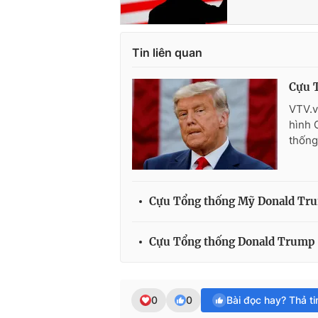
Tin liên quan
Cựu T
VTV.v
hình 
thống
Cựu Tổng thống Mỹ Donald Trump
Cựu Tổng thống Donald Trump b
0
0
Bài đọc hay? Thả t