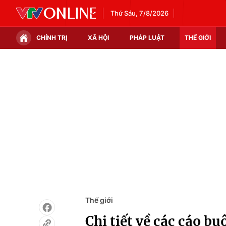
Thứ Sáu, 7/8/2026
CHÍNH TRỊ
XÃ HỘI
PHÁP LUẬT
THẾ GIỚI
Chính trị
Xã hội
Thế giới
Kinh tế
Tin tức
Tài chính
Thế giới đó đây
Thị trường
Câu chuyện quốc tế
Góc doanh nghiệp
Dữ liệu và đời sống
Thế giới
Chi tiết về các cáo b