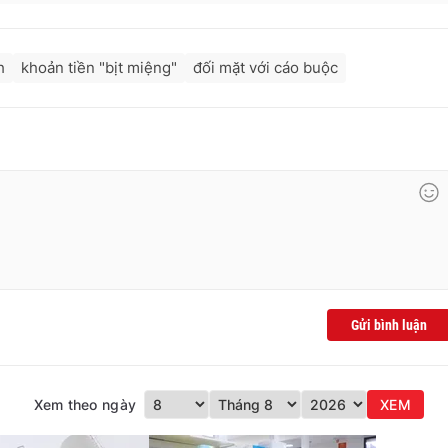
h
khoản tiền "bịt miệng"
đối mặt với cáo buộc
Gửi bình luận
Xem theo ngày
XEM