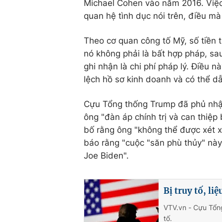
Michael Cohen vào năm 2016. Việc
quan hệ tình dục nói trên, điều m
Theo cơ quan công tố Mỹ, số tiền 
nó không phải là bất hợp pháp, s
ghi nhận là chi phí pháp lý. Điều 
lệch hồ sơ kinh doanh và có thể d
Cựu Tổng thống Trump đã phủ nhận 
ông "đàn áp chính trị và can thiệp
bố rằng ông "không thể được xét 
báo rằng "cuộc "săn phù thủy" này
Joe Biden".
Bị truy tố, l
VTV.vn - Cựu Tổn
tố.