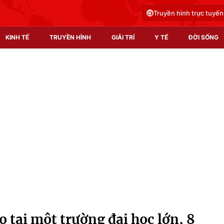
Truyền hình trực tuyến
KINH TẾ
TRUYỀN HÌNH
GIẢI TRÍ
Y TẾ
ĐỜI SỐNG
Pháp luật
Y tế
Truyền hình
Multimedia
Phim VTV
Video
Hậu trường
Shorts video
Nhân vật
Podcast
Khán giả
EMagazine
Giải sao mai
Photo
 tại một trường đại học lớn, 8
Infographic