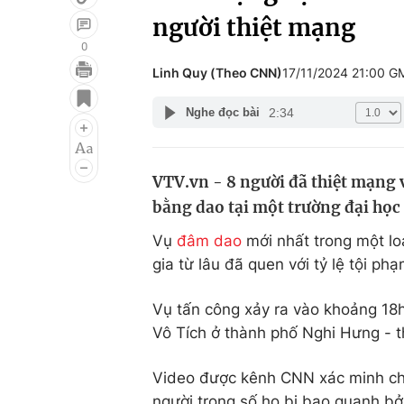
người thiệt mạng
0
Linh Quy (Theo CNN)
17/11/2024 21:00 G
Giải trí
Đời sống
2:34
Nghe đọc bài
Điện ảnh
Du lịch
Âm nhạc
Làm đẹp
VTV.vn - 8 người đã thiệt mạng 
Sao
Chất lượng cuộc sốn
bằng dao tại một trường đại học
Vụ
đâm dao
mới nhất trong một lo
gia từ lâu đã quen với tỷ lệ tội ph
Vụ tấn công xảy ra vào khoảng 18
Vô Tích ở thành phố Nghi Hưng - 
Video được kênh CNN xác minh cho
người trong số họ bị bao quanh bởi 