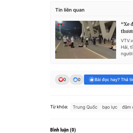
Tin liên quan
“Xe đ
thươ
VTV.v
Hải, 
người
0
0
Bài đọc hay? Thả t
Từ khóa:
Trung Quốc
bạo lực
đâm 
Bình luận
(
0
)