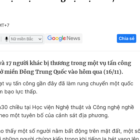
Góc ảnh
MT+7
Giáo dục
Công nghệ
Chia sẻ
Tuyển sinh
Hitech Công ng
Học trực tuyến
Sản phẩm
và 17 người khác bị thương trong một vụ tấn công
g
Thị trường
 ở miền Đông Trung Quốc vào hôm qua (16/11).
Tư vấn
ạt vụ tấn công gần đây đã làm rung chuyển một quốc
ạm bạo lực thấp.
h30 chiều tại Học viện Nghệ thuật và Công nghệ nghề
theo một tuyên bố của cảnh sát địa phương.
 thấy một số người nằm bất động trên mặt đất, một s
những người chứng kiến ​​trong khi tiếng la hét vang lên