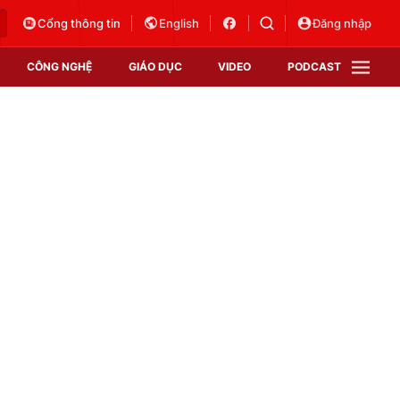
Cổng thông tin
English
Đăng nhập
CÔNG NGHỆ
GIÁO DỤC
VIDEO
PODCAST
VTV Money
VTV Thể thao
VTV Sức khoẻ
Bất động sản
Thị trường 24h
Tấm lòng Việt
Vươn mình bằng AI
VTV4
VTV8
VTV9
Lịch phát sóng
Giao lưu trực tuyến
Sự kiện