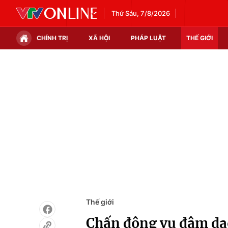
Thứ Sáu, 7/8/2026
CHÍNH TRỊ
XÃ HỘI
PHÁP LUẬT
THẾ GIỚI
Chính trị
Xã hội
Thế giới
Kinh tế
Tin tức
Tài chính
Thế giới đó đây
Thị trường
Câu chuyện quốc tế
Góc doanh nghiệp
Dữ liệu và đời sống
Thế giới
Chấn động vụ đâm dao