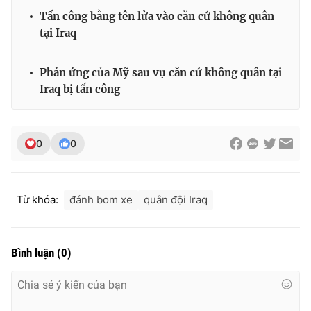
Tấn công bằng tên lửa vào căn cứ không quân
tại Iraq
THỜI BÁO VTV
Phản ứng của Mỹ sau vụ căn cứ không quân tại
Iraq bị tấn công
Theo dõi báo trên
0
0
Cơ quan chủ quản:
Đài Truyền hình Việt Nam
Cơ quan báo chí:
Thời báo VTV
Từ khóa:
đánh bom xe
quân đội Iraq
Giấy phép hoạt động báo in và báo điện tử số 483/GP-BTTTT
cấp ngày 29/12/2023
Tổng Biên tập:
Vũ Thanh Thủy
Bình luận
(
0
)
Phó Tổng Biên tập:
Nguyễn Thị Mỹ Hạnh, Phạm Quốc Thắng,
Nguyễn Trọng Ninh
Tổng đài VTV:
024.38 355 931 - 024.38 355 932