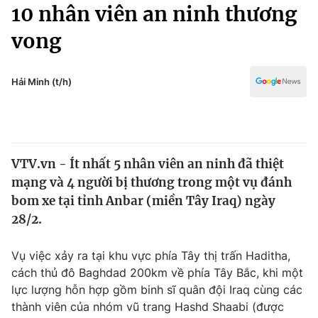
Chính trị
10 nhân viên an ninh thương
Truyền hình
vong
Văn hóa - Giải trí
Xã hội
Y tế
Đời sống
Hải Minh (t/h)
Pháp luật
Công nghệ
Giáo dục
Y tế
VTV.vn - Ít nhất 5 nhân viên an ninh đã thiệt
Thế giới
mạng và 4 người bị thương trong một vụ đánh
Tin tức
bom xe tại tỉnh Anbar (miền Tây Iraq) ngày
Kinh tế
28/2.
Thế giới đó đây
Tài chính
Dữ liệu và đời sống
Câu chuyện quốc tế
Vụ việc xảy ra tại khu vực phía Tây thị trấn Haditha,
Thị trường
cách thủ đô Baghdad 200km về phía Tây Bắc, khi một
lực lượng hỗn hợp gồm binh sĩ quân đội Iraq cùng các
Truyền hình
Góc doanh nghiệp
thành viên của nhóm vũ trang Hashd Shaabi (được