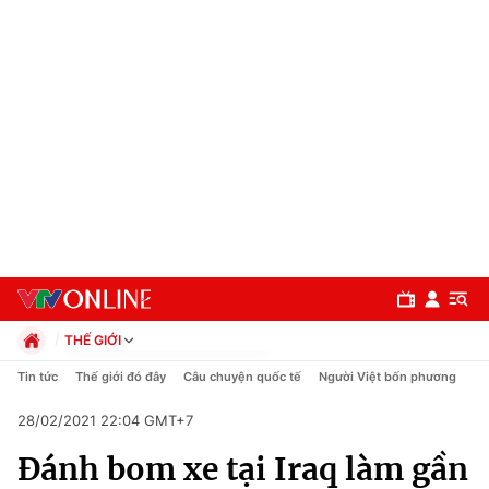
THẾ GIỚI
Chính trị
Tin tức
Thế giới đó đây
Câu chuyện quốc tế
Người Việt bốn phương
Xã hội
28/02/2021 22:04 GMT+7
Pháp luật
Chuyên mục
Kinh tế
Đánh bom xe tại Iraq làm gần
Thể thao