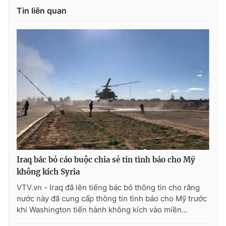
Tin liên quan
Photo
Infographic
Video
Shorts video
VTV Money
VTV Thể thao
VTV Sức khoẻ
Bất động sản
Thị trường 24h
Tấm lòng Việt
Iraq bác bỏ cáo buộc chia sẻ tin tình báo cho Mỹ
VTV4
Vươn mình bằng AI
không kích Syria
VTV.vn - Iraq đã lên tiếng bác bỏ thông tin cho rằng
VTV9
VTV8
nước này đã cung cấp thông tin tình báo cho Mỹ trước
khi Washington tiến hành không kích vào miền...
Liên hệ tòa soạn
English