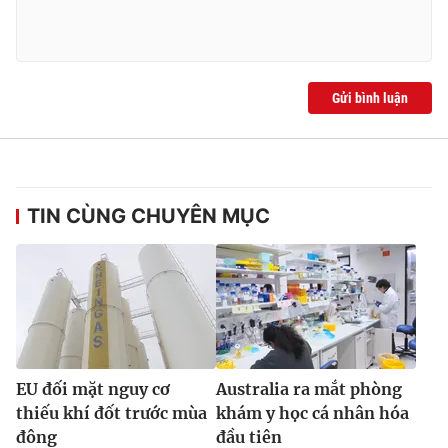
Ðiện thoại Thời báo VTV:
024.66 897 897
Email:
toasoan@vtv.vn
Liên hệ quảng cáo:
024-7300.7108
Gửi bình luận
TIN CÙNG CHUYÊN MỤC
® Cấm sao chép dưới mọi hình thức nếu không có sự chấp
thuận bằng văn bản. Ghi rõ nguồn VTV.vn khi phát hành lại
EU đối mặt nguy cơ
Australia ra mắt phòng
thông tin từ website này.
thiếu khí đốt trước mùa
khám y học cá nhân hóa
đông
đầu tiên