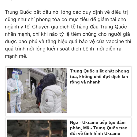
Trung Quốc bắt đầu nới lỏng các quy định về điều trị
cũng như chỉ phong tỏa có mục tiêu để giảm tải cho
ngành y tế. Chuyên gia dịch tễ hàng đầu Trung Quốc
THỜI BÁO VTV
nhấn mạnh, chỉ khi nào tỷ lệ tiêm chủng cho người già
được bao phủ và tăng hiệu quả bảo vệ của vaccine thì
quá trình nới lỏng kiểm soát dịch bệnh mới diễn ra
mạnh mẽ.
Theo dõi báo trên
Trung Quốc siết chặt phong
Cơ quan chủ quản:
Đài Truyền hình Việt Nam
tỏa, khống chế đợt dịch lan
rộng và nhanh
Cơ quan báo chí:
Thời báo VTV
Giấy phép hoạt động báo in và báo điện tử số 483/GP-BTTTT
cấp ngày 29/12/2023
Tổng Biên tập:
Vũ Thanh Thủy
Phó Tổng Biên tập:
Nguyễn Thị Mỹ Hạnh, Phạm Quốc Thắng,
Nga - Ukraine tiếp tục đàm
Nguyễn Trọng Ninh
phán, Mỹ - Trung Quốc trao
Tổng đài VTV:
024.38 355 931 - 024.38 355 932
đổi về tình hình Ukraine