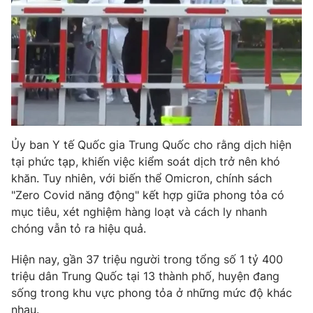
Photo
Infographic
Video
Shorts video
VTV Money
VTV Thể thao
VTV Sức khoẻ
Bất động sản
Ủy ban Y tế Quốc gia Trung Quốc cho rằng dịch hiện
tại phức tạp, khiến việc kiểm soát dịch trở nên khó
khăn. Tuy nhiên, với biến thể Omicron, chính sách
Thị trường 24h
Tấm lòng Việt
"Zero Covid năng động" kết hợp giữa phong tỏa có
mục tiêu, xét nghiệm hàng loạt và cách ly nhanh
VTV4
Vươn mình bằng AI
chóng vẫn tỏ ra hiệu quả.
Hiện nay, gần 37 triệu người trong tổng số 1 tỷ 400
VTV9
VTV8
triệu dân Trung Quốc tại 13 thành phố, huyện đang
sống trong khu vực phong tỏa ở những mức độ khác
Liên hệ tòa soạn
English
nhau.