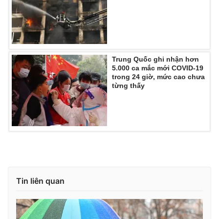
Ðiện thoại Thời báo VTV:
024.66 897 897
Email:
toasoan@vtv.vn
Liên hệ quảng cáo:
024-7300.7108
Trung Quốc ghi nhận hơn
5.000 ca mắc mới COVID-19
trong 24 giờ, mức cao chưa
từng thấy
® Cấm sao chép dưới mọi hình thức nếu không có sự chấp
thuận bằng văn bản. Ghi rõ nguồn VTV.vn khi phát hành lại
Tin liên quan
thông tin từ website này.