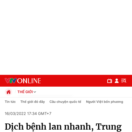
THẾ GIỚI
Chính trị
Tin tức
Thế giới đó đây
Câu chuyện quốc tế
Người Việt bốn phương
Xã hội
16/03/2022 17:34 GMT+7
Pháp luật
Chuyên mục
Kinh tế
Dịch bệnh lan nhanh, Trung
Thể thao