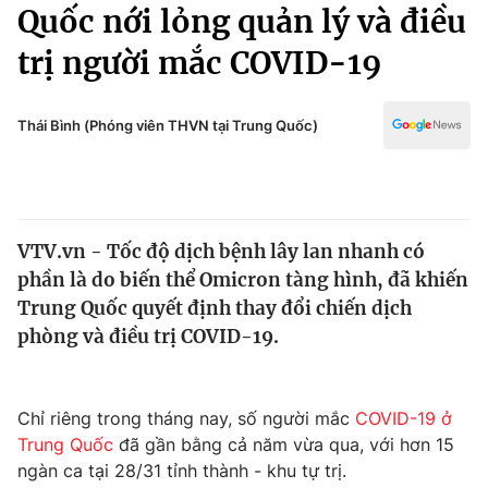
Chính trị
Quốc nới lỏng quản lý và điều
Truyền hình
trị người mắc COVID-19
Văn hóa - Giải trí
Xã hội
Y tế
Đời sống
Thái Bình (Phóng viên THVN tại Trung Quốc)
Pháp luật
Công nghệ
Giáo dục
Y tế
VTV.vn - Tốc độ dịch bệnh lây lan nhanh có
Thế giới
phần là do biến thể Omicron tàng hình, đã khiến
Tin tức
Trung Quốc quyết định thay đổi chiến dịch
Kinh tế
phòng và điều trị COVID-19.
Thế giới đó đây
Tài chính
Dữ liệu và đời sống
Câu chuyện quốc tế
Thị trường
Chỉ riêng trong tháng nay, số người mắc
COVID-19 ở
Trung Quốc
đã gần bằng cả năm vừa qua, với hơn 15
Truyền hình
Góc doanh nghiệp
ngàn ca tại 28/31 tỉnh thành - khu tự trị.