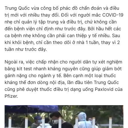
Phim VTV
Giải trí
Trung Quốc vừa công bố phác đồ chẩn đoán và điều
Hậu trường
trị mới với nhiều thay đổi. Đối với người mắc COVID-19
Điện ảnh
nhẹ chỉ quản lý tập trung và điều trị, chứ không cần
Đời sống
Nhân vật
đến bệnh viện chỉ định như trước đây. Bởi hầu hết các
Âm nhạc
Du lịch
ca bệnh nhẹ không cần phải can thiệp y tế nhiều. Sau
Khán giả
Giáo dục
Sao
khi khỏi bệnh, chỉ cần theo dõi ở nhà 1 tuần, thay vì 2
Làm đẹp
Giải sao mai
tuần như trước đây.
Tuyển sinh
Công nghệ
Chất lượng cuộc sống
Ngoài ra, việc chấp nhận cho người dân tự xét nghiệm
Học trực tuyến
Hitech Công nghệ tương lai
bằng kit test nhanh kháng nguyên cũng giúp giảm bớt
Giao lưu trực tuyến
gánh nặng cho ngành y tế. Bên cạnh một loại thuốc
Sản phẩm
kháng thể đơn dòng nội địa, lần đầu tiên Trung Quốc
Lịch phát sóng
cũng phê duyệt thuốc điều trị dạng uống Paxlovid của
Thị trường
Pfizer.
Tư vấn
Chuyên mục khác
Emagazine
Podcast