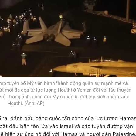
ump tuyên bố Mỹ tiến hành "hành động quân sự mạnh mẽ và
t mối đe dọa từ lực lượng Houthi ở Yemen đối với tàu thuyền
 Đỏ. Trong ảnh, quân đội Mỹ chuẩn bị đợt tập kích nhằm vào
Houthi. (Ảnh: AP)
ổ ra, đánh dấu bằng cuộc tấn công của lực lượng Hama
 bắt đầu bắn tên lửa vào Israel và các tuyến đường vận
ể hiện sự ủng hộ đối với Hamas và người dân Palestine