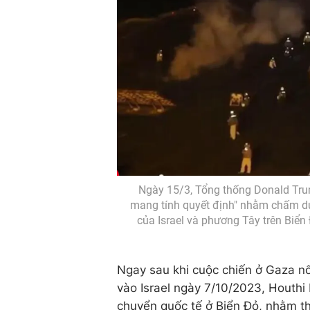
Ngày 15/3, Tổng thống Donald Tr
mang tính quyết định" nhằm chấm dứ
của Israel và phương Tây trên Biển
Ngay sau khi cuộc chiến ở Gaza n
vào Israel ngày 7/10/2023, Houthi
chuyển quốc tế ở Biển Đỏ, nhằm th