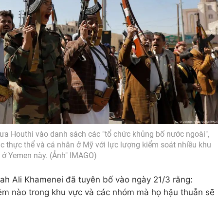
đưa Houthi vào danh sách các "tổ chức khủng bố nước ngoài",
 thực thể và cá nhân ở Mỹ với lực lượng kiểm soát nhiều khu
 ở Yemen này. (Ảnh" IMAGO)
ollah Ali Khamenei đã tuyên bố vào ngày 21/3 rằng:
iệm nào trong khu vực và các nhóm mà họ hậu thuẫn sẽ