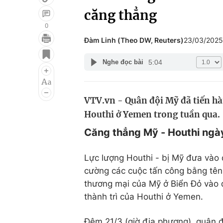
căng thẳng
0
Đàm Linh (Theo DW, Reuters)
23/03/2025
Giải trí
Đời sống
5:04
Nghe đọc bài
Điện ảnh
Du lịch
Âm nhạc
Làm đẹp
VTV.vn - Quân đội Mỹ đã tiến h
Sao
Chất lượng cuộc sốn
Houthi ở Yemen trong tuần qua.
Căng thẳng Mỹ - Houthi ngày
Lực lượng Houthi - bị Mỹ đưa vào 
cường các cuộc tấn công bằng tên 
thương mại của Mỹ ở Biển Đỏ vào 
thành trì của Houthi ở Yemen.
Đêm 21/3 (giờ địa phương), quân đ