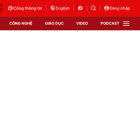
Cổng thông tin
English
Đăng nhập
CÔNG NGHỆ
GIÁO DỤC
VIDEO
PODCAST
VTV Money
VTV Thể thao
VTV Sức khoẻ
Bất động sản
Thị trường 24h
Tấm lòng Việt
Vươn mình bằng AI
VTV4
VTV8
VTV9
Lịch phát sóng
Giao lưu trực tuyến
Sự kiện