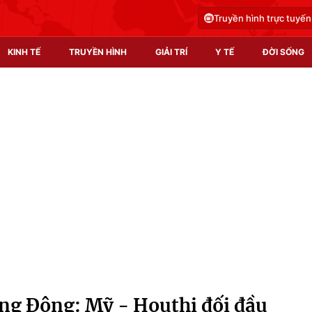
Truyền hình trực tuyến
KINH TẾ
TRUYỀN HÌNH
GIẢI TRÍ
Y TẾ
ĐỜI SỐNG
Pháp luật
Y tế
Truyền hình
Multimedia
Phim VTV
Video
Hậu trường
Shorts video
Nhân vật
Podcast
Khán giả
EMagazine
Giải sao mai
Photo
ng Đông: Mỹ - Houthi đối đầu
Infographic