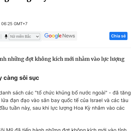
Góc ảnh
 06:25 GMT+7
Giáo dục
Công nghệ
Chia sẻ
Tuyển sinh
Hitech Công ng
Học trực tuyến
Sản phẩm
ành những đợt không kích mới nhằm vào lực lượng
g
Thị trường
Tư vấn
 càng sôi sục
danh sách các "tổ chức khủng bố nước ngoài" - đã tăng
lửa đạn đạo vào sân bay quốc tế của Israel và các tàu
đầu tuần này, sau khi lực lượng Hoa Kỳ nhắm vào các
ội Mỹ đã tiến hành những đợt không kích mới vào tỉnh