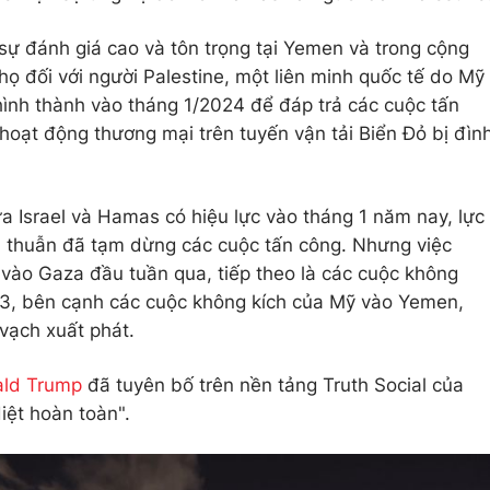
sự đánh giá cao và tôn trọng tại Yemen và trong cộng
ọ đối với người Palestine, một liên minh quốc tế do Mỹ
nh thành vào tháng 1/2024 để đáp trả các cuộc tấn
hoạt động thương mại trên tuyến vận tải Biển Đỏ bị đìn
a Israel và Hamas có hiệu lực vào tháng 1 năm nay, lực
u thuẫn đã tạm dừng các cuộc tấn công. Nhưng việc
h vào Gaza đầu tuần qua, tiếp theo là các cuộc không
0/3, bên cạnh các cuộc không kích của Mỹ vào Yemen,
 vạch xuất phát.
ald Trump
đã tuyên bố trên nền tảng Truth Social của
iệt hoàn toàn".