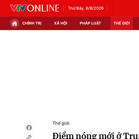
Thứ Bảy, 8/8/2026
CHÍNH TRỊ
XÃ HỘI
PHÁP LUẬT
THẾ GIỚI
Chính trị
Xã hội
Thế giới
Kinh tế
Tin tức
Tài chính
Thế giới đó đây
Thị trường
Câu chuyện quốc tế
Góc doanh nghiệp
Dữ liệu và đời sống
Thế giới
Điểm nóng mới ở Tru