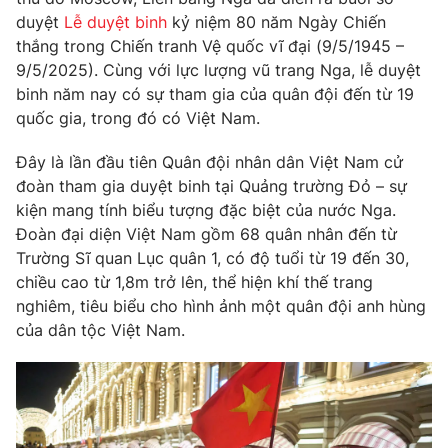
Phim VTV
Giải trí
duyệt
Lễ duyệt binh
kỷ niệm 80 năm Ngày Chiến
Hậu trường
thắng trong Chiến tranh Vệ quốc vĩ đại (9/5/1945 –
Điện ảnh
9/5/2025). Cùng với lực lượng vũ trang Nga, lễ duyệt
Đời sống
Nhân vật
binh năm nay có sự tham gia của quân đội đến từ 19
Âm nhạc
quốc gia, trong đó có Việt Nam.
Du lịch
Khán giả
Giáo dục
Sao
Làm đẹp
Đây là lần đầu tiên Quân đội nhân dân Việt Nam cử
Giải sao mai
Tuyển sinh
đoàn tham gia duyệt binh tại Quảng trường Đỏ – sự
Công nghệ
Chất lượng cuộc sống
kiện mang tính biểu tượng đặc biệt của nước Nga.
Học trực tuyến
Đoàn đại diện Việt Nam gồm 68 quân nhân đến từ
Hitech Công nghệ tương lai
Giao lưu trực tuyến
Trường Sĩ quan Lục quân 1, có độ tuổi từ 19 đến 30,
Sản phẩm
chiều cao từ 1,8m trở lên, thể hiện khí thế trang
nghiêm, tiêu biểu cho hình ảnh một quân đội anh hùng
Lịch phát sóng
Thị trường
của dân tộc Việt Nam.
Tư vấn
Chuyên mục khác
Emagazine
Podcast