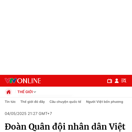
THẾ GIỚI
Chính trị
Tin tức
Thế giới đó đây
Câu chuyện quốc tế
Người Việt bốn phương
Xã hội
04/05/2025 21:27 GMT+7
Pháp luật
Chuyên mục
Kinh tế
Đoàn Quân đội nhân dân Việt
Thể thao