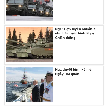
Ðiện thoại Thời báo VTV:
024.66 897 897
Email:
toasoan@vtv.vn
Liên hệ quảng cáo:
024-7300.7108
Nga: Hợp luyện chuẩn bị
cho Lễ duyệt binh Ngày
Chiến thắng
Nga duyệt binh kỷ niệm
Ngày Hải quân
® Cấm sao chép dưới mọi hình thức nếu không có sự chấp
thuận bằng văn bản. Ghi rõ nguồn VTV.vn khi phát hành lại
thông tin từ website này.