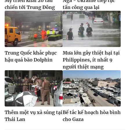
Mỹ triển khai 20 tàu
Nga - Ukraine tiếp tục
chiến tới Trung Đông
tấn công qua lại
Trung Quốc khắc phục
Mưa lớn gây thiệt hại tại
hậu quả bão Dolphin
Philippines, ít nhất 9
người thiệt mạng
Thêm một vụ xả súng tại
Bế tắc kế hoạch hòa bình
Thái Lan
cho Gaza