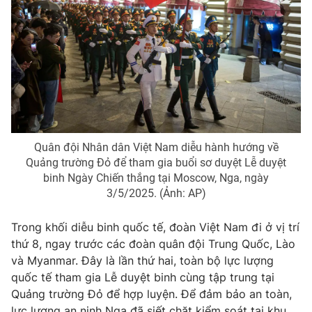
Photo
Infographic
Video
Shorts video
VTV Money
VTV Thể thao
VTV Sức khoẻ
Bất động sản
Quân đội Nhân dân Việt Nam diễu hành hướng về
Quảng trường Đỏ để tham gia buổi sơ duyệt Lễ duyệt
binh Ngày Chiến thắng tại Moscow, Nga, ngày
Thị trường 24h
Tấm lòng Việt
3/5/2025. (Ảnh: AP)
VTV4
Vươn mình bằng AI
Trong khối diễu binh quốc tế, đoàn Việt Nam đi ở vị trí
thứ 8, ngay trước các đoàn quân đội Trung Quốc, Lào
và Myanmar. Đây là lần thứ hai, toàn bộ lực lượng
VTV9
VTV8
quốc tế tham gia Lễ duyệt binh cùng tập trung tại
Quảng trường Đỏ để hợp luyện. Để đảm bảo an toàn,
Liên hệ tòa soạn
English
lực lượng an ninh Nga đã siết chặt kiểm soát tại khu