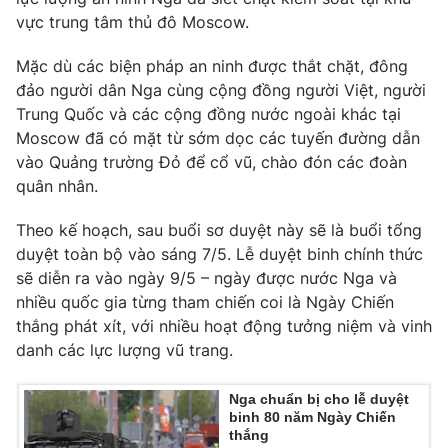
vực trung tâm thủ đô Moscow.
Mặc dù các biện pháp an ninh được thắt chặt, đông
đảo người dân Nga cùng cộng đồng người Việt, người
THỜI BÁO VTV
Trung Quốc và các cộng đồng nước ngoài khác tại
Moscow đã có mặt từ sớm dọc các tuyến đường dẫn
vào Quảng trường Đỏ để cổ vũ, chào đón các đoàn
quân nhân.
Theo dõi báo trên
Theo kế hoạch, sau buổi sơ duyệt này sẽ là buổi tổng
Cơ quan chủ quản:
Đài Truyền hình Việt Nam
duyệt toàn bộ vào sáng 7/5. Lễ duyệt binh chính thức
sẽ diễn ra vào ngày 9/5 – ngày được nước Nga và
Cơ quan báo chí:
Thời báo VTV
nhiều quốc gia từng tham chiến coi là Ngày Chiến
Giấy phép hoạt động báo in và báo điện tử số 483/GP-BTTTT
thắng phát xít, với nhiều hoạt động tưởng niệm và vinh
cấp ngày 29/12/2023
danh các lực lượng vũ trang.
Tổng Biên tập:
Vũ Thanh Thủy
Phó Tổng Biên tập:
Nguyễn Thị Mỹ Hạnh, Phạm Quốc Thắng,
Nga chuẩn bị cho lễ duyệt
Nguyễn Trọng Ninh
binh 80 năm Ngày Chiến
Tổng đài VTV:
024.38 355 931 - 024.38 355 932
thắng