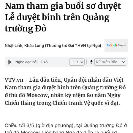
Chính trị
Nam tham gia buổi sơ duyệt
Truyền hình
Lễ duyệt binh trên Quảng
Văn hóa - Giải trí
Xã hội
Y tế
trường Đỏ
Đời sống
Pháp luật
Công nghệ
Giáo dục
Nhật Linh, Khắc Long (Thường trú Đài THVN tại Nga)
Y tế
Nghe đọc bài
1:45
Thế giới
VTV.vn - Lần đầu tiên, Quân đội nhân dân Việt
Tin tức
Nam tham gia duyệt binh trên Quảng trường Đỏ
Kinh tế
Thế giới đó đây
ở thủ đô Moscow, nhân kỷ niệm 80 năm Ngày
Tài chính
Chiến thắng trong Chiến tranh Vệ quốc vĩ đại.
Dữ liệu và đời sống
Câu chuyện quốc tế
Thị trường
Truyền hình
Góc doanh nghiệp
Chiều tối 3/5 (giờ địa phương), tại Quảng trường Đỏ ở
thủ đô Moscow, Liên bang Nga đã diễn ra buổi sơ