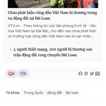
Ðiện thoại Thời báo VTV:
024.66 897 897
Email:
toasoan@vtv.vn
Chưa phát hiện công dân Việt Nam bị thương trong
Liên hệ quảng cáo:
024-7300.7108
vụ động đất tại Đài Loan
VTV.vn - Theo thông tin của Văn phòng Kinh tế - Văn
hóa Việt Nam tại Đài Bắc, cho đến nay chưa phát hiện
có trường hợp công dân Việt Nam nào là nạn nhân...
4 người thiệt mạng, 200 người bị thương sau
trận động đất rung chuyển Đài Loan
0
0
® Cấm sao chép dưới mọi hình thức nếu không có sự chấp
thuận bằng văn bản. Ghi rõ nguồn VTV.vn khi phát hành lại
thông tin từ website này.
Từ khóa:
Trung Quốc
động đất
đài loan