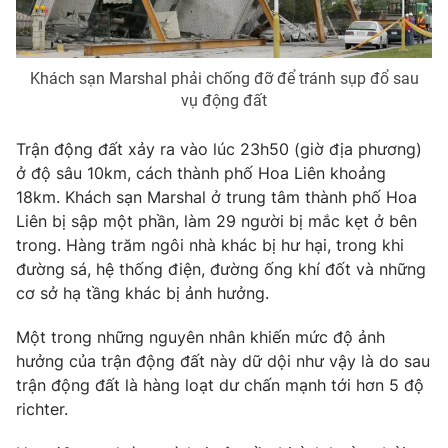
Photo
Infographic
Khách sạn Marshal phải chống đỡ để tránh sụp đổ sau
Video
Shorts video
vụ động đất
VTV Money
VTV Thể thao
Trận động đất xảy ra vào lúc 23h50 (giờ địa phương)
ở độ sâu 10km, cách thành phố Hoa Liên khoảng
18km. Khách sạn Marshal ở trung tâm thành phố Hoa
VTV Sức khoẻ
Bất động sản
Liên bị sập một phần, làm 29 người bị mắc kẹt ở bên
trong. Hàng trăm ngôi nhà khác bị hư hại, trong khi
Thị trường 24h
Tấm lòng Việt
đường sá, hệ thống điện, đường ống khí đốt và những
cơ sở hạ tầng khác bị ảnh hưởng.
VTV4
Vươn mình bằng AI
Một trong những nguyên nhân khiến mức độ ảnh
hưởng của trận động đất này dữ dội như vậy là do sau
VTV9
VTV8
trận động đất là hàng loạt dư chấn mạnh tới hơn 5 độ
richter.
Liên hệ tòa soạn
English