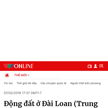
THẾ GIỚI
Chính trị
Tin tức
Thế giới đó đây
Câu chuyện quốc tế
Người Việt bốn phương
Xã hội
07/02/2018 17:37 GMT+7
Pháp luật
Chuyên mục
Kinh tế
Động đất ở Đài Loan (Trung
Thể thao