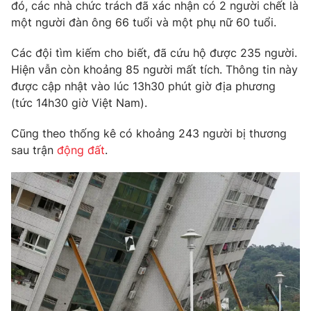
Phim VTV
đó, các nhà chức trách đã xác nhận có 2 người chết là
Giải trí
một người đàn ông 66 tuổi và một phụ nữ 60 tuổi.
Hậu trường
Điện ảnh
Các đội tìm kiếm cho biết, đã cứu hộ được 235 người.
Đời sống
Nhân vật
Hiện vẫn còn khoảng 85 người mất tích. Thông tin này
Âm nhạc
Du lịch
được cập nhật vào lúc 13h30 phút giờ địa phương
Khán giả
Giáo dục
Sao
(tức 14h30 giờ Việt Nam).
Làm đẹp
Giải sao mai
Tuyển sinh
Cũng theo thống kê có khoảng 243 người bị thương
Công nghệ
Chất lượng cuộc sống
sau trận
động đất
.
Học trực tuyến
Hitech Công nghệ tương lai
Giao lưu trực tuyến
Sản phẩm
Lịch phát sóng
Thị trường
Tư vấn
Chuyên mục khác
Emagazine
Podcast