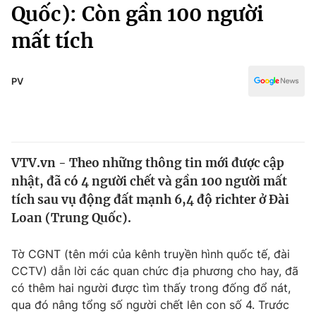
Chính trị
Quốc): Còn gần 100 người
Truyền hình
mất tích
Văn hóa - Giải trí
Xã hội
Y tế
Đời sống
PV
Pháp luật
Công nghệ
Giáo dục
Y tế
VTV.vn - Theo những thông tin mới được cập
Thế giới
nhật, đã có 4 người chết và gần 100 người mất
Tin tức
tích sau vụ động đất mạnh 6,4 độ richter ở Đài
Kinh tế
Loan (Trung Quốc).
Thế giới đó đây
Tài chính
Dữ liệu và đời sống
Câu chuyện quốc tế
Tờ CGNT (tên mới của kênh truyền hình quốc tế, đài
Thị trường
CCTV) dẫn lời các quan chức địa phương cho hay, đã
có thêm hai người được tìm thấy trong đống đổ nát,
Truyền hình
Góc doanh nghiệp
qua đó nâng tổng số người chết lên con số 4. Trước