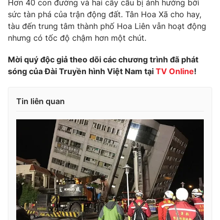
Hơn 40 con đường và hai cây cầu bị ảnh hưởng bởi
sức tàn phá của trận động đất. Tân Hoa Xã cho hay,
tàu đến trung tâm thành phố Hoa Liên vẫn hoạt động
nhưng có tốc độ chậm hơn một chút.
THỜI BÁO VTV
Mời quý độc giả theo dõi các chương trình đã phát
sóng của Đài Truyền hình Việt Nam tại
TV Online
!
Theo dõi báo trên
Tin liên quan
Cơ quan chủ quản:
Đài Truyền hình Việt Nam
Cơ quan báo chí:
Thời báo VTV
Giấy phép hoạt động báo in và báo điện tử số 483/GP-BTTTT
cấp ngày 29/12/2023
Tổng Biên tập:
Vũ Thanh Thủy
Phó Tổng Biên tập:
Nguyễn Thị Mỹ Hạnh, Phạm Quốc Thắng,
Nguyễn Trọng Ninh
Tổng đài VTV:
024.38 355 931 - 024.38 355 932