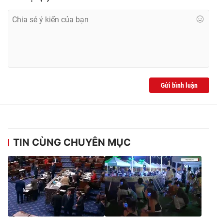
THỜI BÁO VTV
Gửi bình luận
Theo dõi báo trên
Cơ quan chủ quản:
Đài Truyền hình Việt Nam
Cơ quan báo chí:
Thời báo VTV
TIN CÙNG CHUYÊN MỤC
Giấy phép hoạt động báo in và báo điện tử số 483/GP-BTTTT
cấp ngày 29/12/2023
Tổng Biên tập:
Vũ Thanh Thủy
Phó Tổng Biên tập:
Nguyễn Thị Mỹ Hạnh, Phạm Quốc Thắng,
Nguyễn Trọng Ninh
Tổng đài VTV:
024.38 355 931 - 024.38 355 932