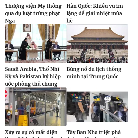
Ðiện thoại Thời báo VTV:
024.66 897 897
Thượng viện Mỹ thông
Hàn Quốc: Khiêu vũ im
Email:
toasoan@vtv.vn
qua dự luật trừng phạt
lặng để giải nhiệt mùa
Nga
hè
Liên hệ quảng cáo:
024-7300.7108
Saudi Arabia, Thổ Nhĩ
Bùng nổ du lịch thông
Kỳ và Pakistan ký hiệp
minh tại Trung Quốc
ước phòng thủ chung
® Cấm sao chép dưới mọi hình thức nếu không có sự chấp
thuận bằng văn bản. Ghi rõ nguồn VTV.vn khi phát hành lại
thông tin từ website này.
Xảy ra sự cố mất điện
Tây Ban Nha triệt phá