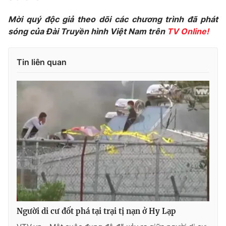
Phim VTV
Giải trí
Mời quý độc giả theo dõi các chương trình đã phát
Hậu trường
sóng của Đài Truyền hình Việt Nam trên
TV Online!
Điện ảnh
Đời sống
Nhân vật
Âm nhạc
Du lịch
Tin liên quan
Khán giả
Giáo dục
Sao
Làm đẹp
Giải sao mai
Tuyển sinh
Công nghệ
Chất lượng cuộc sống
Học trực tuyến
Hitech Công nghệ tương lai
Giao lưu trực tuyến
Sản phẩm
Lịch phát sóng
Thị trường
Tư vấn
Chuyên mục khác
Người di cư đốt phá tại trại tị nạn ở Hy Lạp
Emagazine
Podcast