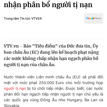
Chính trị
nhận phân bổ người tị nạn
Truyền hình
Văn hóa - Giải trí
Xã hội
Y tế
Trung tâm Tin tức VTV24
Đời sống
Pháp luật
Công nghệ
Giáo dục
Y tế
VTV.vn - Báo "Tiêu điểm" của Đức đưa tin, Ủy
ban châu Âu (EC) đang lên kế hoạch phạt nặng
Thế giới
các nước không chấp nhận hạn ngạch phân bổ
người tị nạn của châu Âu.
Tin tức
Kinh tế
Thế giới đó đây
Nước thành viên Liên minh châu Âu (EU) sẽ phải đối
Tài chính
mặt với mức phạt 250.000 Euro cho mỗi trường hợp
Dữ liệu và đời sống
Câu chuyện quốc tế
người tị nạn
bị từ chối tiếp nhận. Được biết, các nước
Thị trường
phản đối hạn ngạch tiếp nhận người tị nạn chủ yếu là
Truyền hình
Góc doanh nghiệp
các quốc gia vùng Đông Âu như Hungary, Ba Lan và
Slovakia.