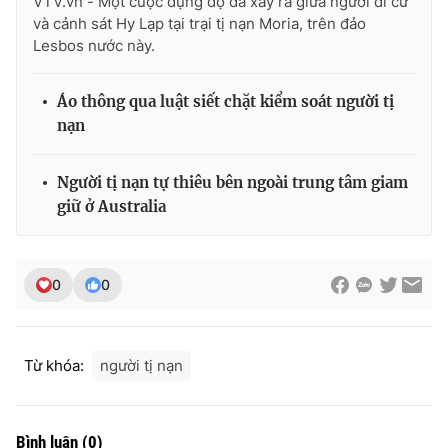
VTV.vn - Một cuộc đụng độ đã xảy ra giữa người di cư
và cảnh sát Hy Lạp tại trại tị nạn Moria, trên đảo
Photo
Infographic
Lesbos nước này.
Video
Shorts video
Áo thông qua luật siết chặt kiểm soát người tị
nạn
VTV Money
VTV Thể thao
Người tị nạn tự thiêu bên ngoài trung tâm giam
VTV Sức khoẻ
Bất động sản
giữ ở Australia
Thị trường 24h
Tấm lòng Việt
0
0
VTV4
Vươn mình bằng AI
Từ khóa:
người tị nạn
VTV9
VTV8
Liên hệ tòa soạn
English
Bình luận
(
0
)