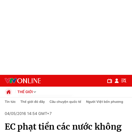
THẾ GIỚI
Chính trị
Tin tức
Thế giới đó đây
Câu chuyện quốc tế
Người Việt bốn phương
Xã hội
04/05/2016 14:54 GMT+7
Pháp luật
Chuyên mục
Kinh tế
EC phạt tiền các nước không
Thể thao