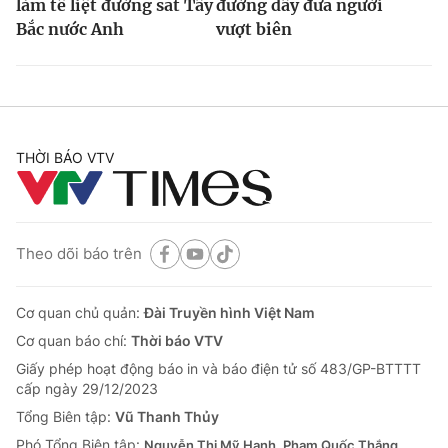
làm tê liệt đường sắt Tây
đường dây đưa người
Bắc nước Anh
vượt biên
THỜI BÁO VTV
Theo dõi báo trên
Cơ quan chủ quản:
Đài Truyền hình Việt Nam
Cơ quan báo chí:
Thời báo VTV
Giấy phép hoạt động báo in và báo điện tử số 483/GP-BTTTT
cấp ngày 29/12/2023
Tổng Biên tập:
Vũ Thanh Thủy
Phó Tổng Biên tập:
Nguyễn Thị Mỹ Hạnh, Phạm Quốc Thắng,