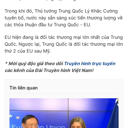
Phim VTV
Giải trí
Trong khi đó, Thủ tướng Trung Quốc Lý Khắc Cường
Hậu trường
tuyên bố, nước này sẵn sàng xúc tiến thương lượng về
Điện ảnh
Đời sống
Nhân vật
các thỏa thuận đầu tư Trung Quốc - EU.
Âm nhạc
Du lịch
Khán giả
EU hiện đang là đối tác thương mại lớn nhất của Trung
Giáo dục
Sao
Quốc. Ngược lại, Trung Quốc là đối tác thương mại lớn
Làm đẹp
Giải sao mai
thứ 2 của EU sau Mỹ.
Tuyển sinh
Công nghệ
Chất lượng cuộc sống
Học trực tuyến
* Mời quý độc giả theo dõi
Truyền hình trực tuyến
Hitech Công nghệ tương lai
các kênh của Đài Truyền hình Việt Nam!
Giao lưu trực tuyến
Sản phẩm
Tin liên quan
Lịch phát sóng
Thị trường
Tư vấn
Chuyên mục khác
Emagazine
Podcast