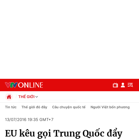
THẾ GIỚI
Chính trị
Tin tức
Thế giới đó đây
Câu chuyện quốc tế
Người Việt bốn phương
Xã hội
13/07/2016 19:35 GMT+7
Pháp luật
Chuyên mục
Kinh tế
EU kêu gọi Trung Quốc đẩy
Thể thao