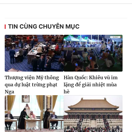
Ðiện thoại Thời báo VTV:
024.66 897 897
Email:
toasoan@vtv.vn
Liên hệ quảng cáo:
024-7300.7108
TIN CÙNG CHUYÊN MỤC
Thượng viện Mỹ thông
Hàn Quốc: Khiêu vũ im
qua dự luật trừng phạt
lặng để giải nhiệt mùa
Nga
hè
® Cấm sao chép dưới mọi hình thức nếu không có sự chấp
thuận bằng văn bản. Ghi rõ nguồn VTV.vn khi phát hành lại
thông tin từ website này.