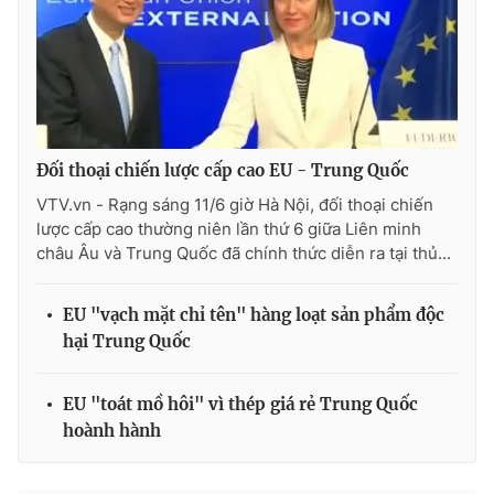
Photo
Infographic
Video
Shorts video
VTV Money
VTV Thể thao
Đối thoại chiến lược cấp cao EU - Trung Quốc
VTV.vn - Rạng sáng 11/6 giờ Hà Nội, đối thoại chiến
VTV Sức khoẻ
Bất động sản
lược cấp cao thường niên lần thứ 6 giữa Liên minh
châu Âu và Trung Quốc đã chính thức diễn ra tại thủ...
Thị trường 24h
Tấm lòng Việt
EU "vạch mặt chỉ tên" hàng loạt sản phẩm độc
hại Trung Quốc
VTV4
Vươn mình bằng AI
EU "toát mồ hôi" vì thép giá rẻ Trung Quốc
VTV9
VTV8
hoành hành
Liên hệ tòa soạn
English