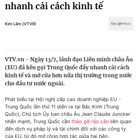
Chính trị
nhanh cải cách kinh tế
Truyền hình
Văn hóa - Giải trí
Xã hội
Y tế
Kim Lâm (VTV9)
Đời sống
Pháp luật
Công nghệ
Giáo dục
Y tế
VTV.vn - Ngày 13/7, lãnh đạo Liên minh châu Âu
(EU) đã kêu gọi Trung Quốc đẩy nhanh cải cách
Thế giới
kinh tế và mở cửa hơn nữa thị trường trong nước
cho đầu tư nước ngoài.
Tin tức
Kinh tế
Thế giới đó đây
Phát biểu tại Hội nghị cấp cao doanh nghiệp EU -
Tài chính
Trung Quốc lần thứ 11 diễn ra tại Bắc Kinh (Trung
Dữ liệu và đời sống
Câu chuyện quốc tế
Quốc), Chủ tịch Ủy ban châu Âu Jean Claude Juncker
Thị trường
nhấn mạnh, Trung Quốc cần
tháo gỡ rào cản
liên quan
Truyền hình
Góc doanh nghiệp
đến dịch vụ pháp lý và tài chính đối với các công ty
của EU, từ đó mở rộng hợp tác giữa hai bên.