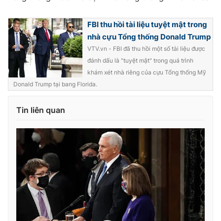
Ðiện thoại Thời báo VTV:
024.66 897 897
Email:
toasoan@vtv.vn
FBI thu hồi tài liệu tuyệt mật trong
Liên hệ quảng cáo:
024-7300.7108
nhà cựu Tổng thống Donald Trump
VTV.vn - FBI đã thu hồi một số tài liệu được
đánh dấu là "tuyệt mật" trong quá trình
khám xét nhà riêng của cựu Tổng thống Mỹ
Donald Trump tại bang Florida.
Tin liên quan
® Cấm sao chép dưới mọi hình thức nếu không có sự chấp
thuận bằng văn bản. Ghi rõ nguồn VTV.vn khi phát hành lại
thông tin từ website này.