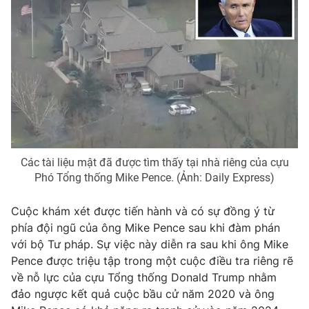
Photo
Infographic
Video
Shorts video
VTV Money
VTV Thể thao
VTV Sức khoẻ
Bất động sản
Các tài liệu mật đã được tìm thấy tại nhà riêng của cựu
Phó Tổng thống Mike Pence. (Ảnh: Daily Express)
Thị trường 24h
Tấm lòng Việt
Cuộc khám xét được tiến hành và có sự đồng ý từ
VTV4
Vươn mình bằng AI
phía đội ngũ của ông Mike Pence sau khi đàm phán
với bộ Tư pháp. Sự việc này diễn ra sau khi ông Mike
Pence được triệu tập trong một cuộc điều tra riêng rẽ
VTV9
VTV8
về nỗ lực của cựu Tổng thống Donald Trump nhằm
đảo ngược kết quả cuộc bầu cử năm 2020 và ông
Liên hệ tòa soạn
English