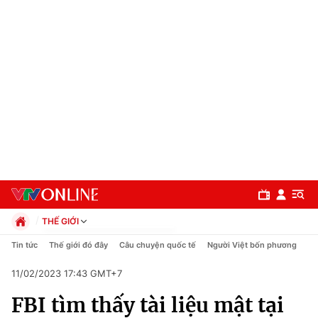
THẾ GIỚI
Chính trị
Tin tức
Thế giới đó đây
Câu chuyện quốc tế
Người Việt bốn phương
Xã hội
11/02/2023 17:43 GMT+7
Pháp luật
Chuyên mục
Kinh tế
FBI tìm thấy tài liệu mật tại
Thể thao