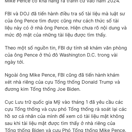
Mike Pence có khả năng ra tranh cử vào năm 2024.
FBI và DOJ đã tiến hành điều tra số tài liệu mà luật sư
của ông Pence tìm được cũng như cách thức số tài
liệu này có ở nhà ông Pence. Hiện chưa rõ nội dung và
THỜI BÁO VTV
mức độ mật của những tài liệu được tìm thấy.
Theo một số nguồn tin, FBI dự tính sẽ khám văn phòng
của ông Pence ở thủ đô Washington D.C. trong vài
Theo dõi báo trên
ngày tới.
Cơ quan chủ quản:
Đài Truyền hình Việt Nam
Ngoài ông Mike Pence, FBI cũng đã tiến hành khám
xét nhà riêng của cựu Tổng thống Donald Trump và
Cơ quan báo chí:
Thời báo VTV
đương kim Tổng thống Joe Biden.
Giấy phép hoạt động báo in và báo điện tử số 483/GP-BTTTT
cấp ngày 29/12/2023
Cục Lưu trữ quốc gia Mỹ vào tháng 1 đã yêu cầu các
Tổng Biên tập:
Vũ Thanh Thủy
cựu Tổng thống và cựu phó Tổng thống rà soát lại các
Phó Tổng Biên tập:
Nguyễn Thị Mỹ Hạnh, Phạm Quốc Thắng,
hồ sơ cá nhân của mình để xem có tài liệu mật không
Nguyễn Trọng Ninh
sau khi tài liệu mật được tìm thấy ở nhà riêng của
Tổng đài VTV:
024.38 355 931 - 024.38 355 932
Tổng thống Biden và cựu Phó Tổng thống Mike Pence.