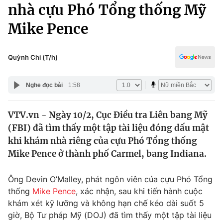
Chính trị
nhà cựu Phó Tổng thống Mỹ
Truyền hình
Mike Pence
Văn hóa - Giải trí
Xã hội
Y tế
Đời sống
Quỳnh Chi (T/h)
Pháp luật
Công nghệ
Giáo dục
Nghe đọc bài
1:58
Y tế
VTV.vn - Ngày 10/2, Cục Điều tra Liên bang Mỹ
Thế giới
(FBI) đã tìm thấy một tập tài liệu đóng dấu mật
Tin tức
khi khám nhà riêng của cựu Phó Tổng thống
Kinh tế
Mike Pence ở thành phố Carmel, bang Indiana.
Thế giới đó đây
Tài chính
Dữ liệu và đời sống
Câu chuyện quốc tế
Ông Devin O’Malley, phát ngôn viên của cựu Phó Tổng
Thị trường
thống
Mike Pence
, xác nhận, sau khi tiến hành cuộc
khám xét kỹ lưỡng và không hạn chế kéo dài suốt 5
Truyền hình
Góc doanh nghiệp
giờ, Bộ Tư pháp Mỹ (DOJ) đã tìm thấy một tập tài liệu