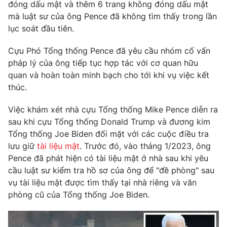
Phim VTV
đóng dấu mật và thêm 6 trang không đóng dấu mật
Giải trí
mà luật sư của ông Pence đã không tìm thấy trong lần
Hậu trường
lục soát đầu tiên.
Điện ảnh
Đời sống
Nhân vật
Cựu Phó Tổng thống Pence đã yêu cầu nhóm cố vấn
Âm nhạc
Du lịch
pháp lý của ông tiếp tục hợp tác với cơ quan hữu
Khán giả
Giáo dục
Sao
quan và hoàn toàn minh bạch cho tới khi vụ việc kết
Làm đẹp
Giải sao mai
thúc.
Tuyển sinh
Công nghệ
Chất lượng cuộc sống
Việc khám xét nhà cựu Tổng thống Mike Pence diễn ra
Học trực tuyến
Hitech Công nghệ tương lai
sau khi cựu Tổng thống Donald Trump và đương kim
Giao lưu trực tuyến
Tổng thống Joe Biden đối mặt với các cuộc điều tra
Sản phẩm
lưu giữ
tài liệu mật
. Trước đó, vào tháng 1/2023, ông
Lịch phát sóng
Pence đã phát hiện có tài liệu mật ở nhà sau khi yêu
Thị trường
cầu luật sư kiểm tra hồ sơ của ông để "đề phòng" sau
Tư vấn
vụ tài liệu mật được tìm thấy tại nhà riêng và văn
phòng cũ của Tổng thống Joe Biden.
Chuyên mục khác
Emagazine
Podcast