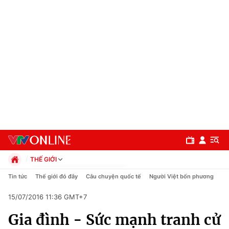
THẾ GIỚI
Chính trị
Tin tức
Thế giới đó đây
Câu chuyện quốc tế
Người Việt bốn phương
Xã hội
15/07/2016 11:36 GMT+7
Pháp luật
Chuyên mục
Kinh tế
Gia đình - Sức mạnh tranh cử
Thể thao