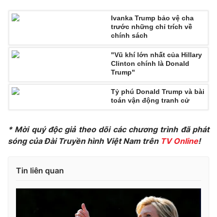
Ðiện thoại Thời báo VTV:
024.66 897 897
Ivanka Trump bảo vệ cha
Email:
toasoan@vtv.vn
trước những chỉ trích về
Liên hệ quảng cáo:
024-7300.7108
chính sách
"Vũ khí lớn nhất của Hillary
Clinton chính là Donald
Trump"
Tỷ phú Donald Trump và bài
toán vận động tranh cử
* Mời quý độc giả theo dõi các chương trình đã phát
sóng của Đài Truyền hình Việt Nam trên
TV Online
!
® Cấm sao chép dưới mọi hình thức nếu không có sự chấp
Tin liên quan
thuận bằng văn bản. Ghi rõ nguồn VTV.vn khi phát hành lại
thông tin từ website này.