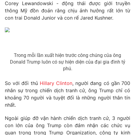
Corey Lewandowski - động thái được giới truyền
Photo
Infographic
thông Mỹ đồn đoán rằng chịu ảnh hưởng rất lớn từ
con trai Donald Junior và con rể Jared Kushner.
Video
Shorts video
VTV Money
VTV Thể thao
Trong mỗi lần xuất hiện trước công chúng của ông
VTV Sức khoẻ
Donald Trump luôn có sự hiện diện của đại gia đình tỷ
Bất động sản
phú.
Thị trường 24h
Tấm lòng Việt
So với đối thủ
Hillary Clinton
, người đang có gần 700
nhân sự trong chiến dịch tranh cử, ông Trump chỉ có
VTV4
Vươn mình bằng AI
khoảng 70 người và tuyệt đối là những người thân tín
nhất.
VTV9
VTV8
Ngoài giúp đỡ vận hành chiến dịch tranh cử, 3 người
con lớn của ông Trump còn đảm nhận các chức vụ
Liên hệ tòa soạn
English
quan trọng trong Trump Organization, công ty kinh