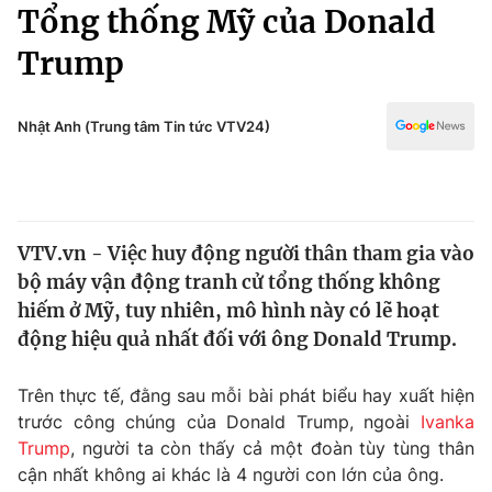
Chính trị
Tổng thống Mỹ của Donald
Truyền hình
Trump
Văn hóa - Giải trí
Xã hội
Y tế
Đời sống
Nhật Anh (Trung tâm Tin tức VTV24)
Pháp luật
Công nghệ
Giáo dục
Y tế
VTV.vn - Việc huy động người thân tham gia vào
Thế giới
bộ máy vận động tranh cử tổng thống không
Tin tức
hiếm ở Mỹ, tuy nhiên, mô hình này có lẽ hoạt
Kinh tế
động hiệu quả nhất đối với ông Donald Trump.
Thế giới đó đây
Tài chính
Dữ liệu và đời sống
Câu chuyện quốc tế
Trên thực tế, đằng sau mỗi bài phát biểu hay xuất hiện
Thị trường
trước công chúng của Donald Trump, ngoài
Ivanka
Trump
, người ta còn thấy cả một đoàn tùy tùng thân
Truyền hình
Góc doanh nghiệp
cận nhất không ai khác là 4 người con lớn của ông.