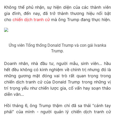
Phim VTV
Giải trí
Không thể phủ nhận, sự hiện diện của các thành viên
Hậu trường
gia đình, đến nay, đã trở thành thương hiệu nổi bật
Điện ảnh
cho
chiến dịch tranh cử
mà ông Trump đang thực hiện.
Đời sống
Nhân vật
Âm nhạc
Du lịch
Khán giả
Giáo dục
Sao
Làm đẹp
Giải sao mai
Ứng viên Tổng thống Donald Trump và con gái Ivanka
Tuyển sinh
Công nghệ
Trump.
Chất lượng cuộc sống
Học trực tuyến
Hitech Công nghệ tương lai
Doanh nhân, nhà đầu tư, người mẫu, sinh viên… hầu
Giao lưu trực tuyến
hết đều không có kinh nghiệm về chính trị nhưng đó là
Sản phẩm
những gương mặt đóng vai trò rất quan trọng trong
Lịch phát sóng
Thị trường
chiến dịch tranh cử của Donald Trump trong những vị
trí trọng yếu như chiến lược gia, cố vấn hay soạn thảo
Tư vấn
diễn văn…
Chuyên mục khác
Hồi tháng 6, ông Trump thậm chí đã sa thải “cánh tay
Emagazine
Podcast
phải” của mình - người quản lý chiến dịch tranh cử