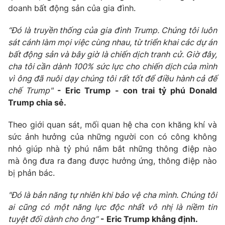
doanh bất động sản của gia đình.
“Đó là truyền thống của gia đình Trump. Chúng tôi luôn
sát cánh làm mọi việc cùng nhau, từ triển khai các dự án
THỜI BÁO VTV
bất động sản và bây giờ là chiến dịch tranh cử. Giờ đây,
cha tôi cần dành 100% sức lực cho chiến dịch của mình
vì ông đã nuôi dạy chúng tôi rất tốt để điều hành cả đế
chế Trump"
-
Eric Trump - con trai tỷ phú Donald
Theo dõi báo trên
Trump chia sẻ.
Theo giới quan sát, mối quan hệ cha con khăng khí và
Cơ quan chủ quản:
Đài Truyền hình Việt Nam
sức ảnh hưởng của những người con có công không
Cơ quan báo chí:
Thời báo VTV
nhỏ giúp nhà tỷ phú nắm bắt những thông điệp nào
Giấy phép hoạt động báo in và báo điện tử số 483/GP-BTTTT
mà ông đưa ra đang được hưởng ứng, thông điệp nào
cấp ngày 29/12/2023
bị phản bác.
Tổng Biên tập:
Vũ Thanh Thủy
Phó Tổng Biên tập:
Nguyễn Thị Mỹ Hạnh, Phạm Quốc Thắng,
"Đó là bản năng tự nhiên khi bảo vệ cha mình. Chúng tôi
Nguyễn Trọng Ninh
ai cũng có một năng lực độc nhất vô nhị là niềm tin
Tổng đài VTV:
024.38 355 931 - 024.38 355 932
tuyệt đối dành cho ông”
-
Eric Trump khẳng định.