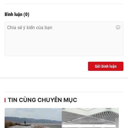
Bình luận
(
0
)
Gửi bình luận
TIN CÙNG CHUYÊN MỤC