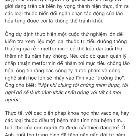
Phim VTV
giới đang trên đà biến hy vọng thành hiện thực, tìm ra
Giải trí
các loại thuốc biến đổi ngăn chặn tác động của lão
Hậu trường
Điện ảnh
hóa từng được coi là không thể tránh khỏi.
Đời sống
Nhân vật
Âm nhạc
Ông dự định thực hiện một cuộc thử nghiệm lớn để
Du lịch
Khán giả
kiểm tra xem liệu một loại thuốc trị tiểu đường thông
Giáo dục
Sao
thường giá rẻ - metformin - có thể kéo dài tuổi thọ
Làm đẹp
Giải sao mai
Tuyển sinh
thêm nhiều năm hay không. Nếu các cơ quan quản lý
Công nghệ
Chất lượng cuộc sống
chấp thuận metformin để nhắm tới mục tiêu chống lão
Học trực tuyến
hóa, ông tin rằng các công ty dược phẩm và công
Hitech Công nghệ tương lai
Giao lưu trực tuyến
nghệ sinh học lớn sẽ nhảy vào lĩnh vực "trường thọ".
Sản phẩm
Ông cho biết:
"Một khi chúng tôi chứng minh được, tôi
nghĩ đó sẽ là khoảnh khắc chấn động với tất cả mọi
Lịch phát sóng
Thị trường
người"
.
Tư vấn
Thực tế, với các biện pháp khoa học như vaccine, hay
Chuyên mục khác
các loại thuốc điều trị bệnh mãn tính như bệnh tim…
tuổi thọ của con người đã được cải thiện đáng kể. Ở
Emagazine
Podcast
Anh, tuổi thọ trung bình đã tăng gần gấp đôi từ năm