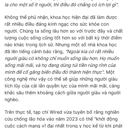
la cho một số ít người, thì điều đó chẳng có ích lợi gì"
.
Không thể phủ nhận, khoa học hiện đại đã làm được
rất nhiều điều đáng kinh ngạc cho sức khỏe con
người. Chúng ta sống lâu hơn so với trước đây và chất
lượng cuộc sống cũng tốt hơn so với bất kỳ thời điểm
nào khác trong lịch sử. Nhưng một số nhà khoa học
đã lên tiếng cảnh báo rằng,
"Ngoài kia có rất nhiều
người giàu có không chỉ muốn sống lâu hơn. Họ muốn
sống mãi mãi, và họ đang dùng túi tiền rủng rỉnh của
mình để cố gắng biến điều đó thành hiện thực"
. Một
công nghệ như vậy có thể sẽ giúp những người giàu
tích lũy của cải lẫn quyền lực của mình mãi mãi, càng
khắc sâu thêm khoảng cách giữa người giàu và người
nghèo.
Trên thực tế, tạp chí Wired vừa tuyên bố rằng nghiên
cứu chống lão hóa vào năm 2023 có thể "khởi động
cuộc cách mạng vĩ đại nhất trong y học kể từ khi phát