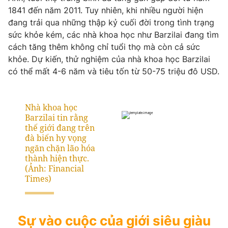
1841 đến năm 2011. Tuy nhiên, khi nhiều người hiện
Photo
Infographic
đang trải qua những thập kỷ cuối đời trong tình trạng
sức khỏe kém, các nhà khoa học như Barzilai đang tìm
Video
Shorts video
cách tăng thêm không chỉ tuổi thọ mà còn cả sức
khỏe. Dự kiến, thử nghiệm của nhà khoa học Barzilai
có thể mất 4-6 năm và tiêu tốn từ 50-75 triệu đô USD.
VTV Money
VTV Thể thao
VTV Sức khoẻ
Bất động sản
Thị trường 24h
Tấm lòng Việt
VTV4
Vươn mình bằng AI
VTV9
VTV8
Sự vào cuộc của giới siêu giàu
Liên hệ tòa soạn
English