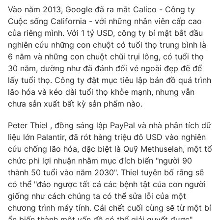
Vào năm 2013, Google đã ra mắt Calico - Công ty
Cuộc sống California - với những nhân viên cấp cao
của riêng mình. Với 1 tỷ USD, công ty bí mật bắt đầu
nghiên cứu những con chuột có tuổi thọ trung bình là
6 năm và những con chuột chũi trụi lông, có tuổi thọ
30 năm, dường như đã đánh đổi vẻ ngoài đẹp đẽ để
lấy tuổi thọ. Công ty đặt mục tiêu lập bản đồ quá trình
lão hóa và kéo dài tuổi thọ khỏe mạnh, nhưng vẫn
chưa sản xuất bất kỳ sản phẩm nào.
Peter Thiel , đồng sáng lập PayPal và nhà phân tích dữ
liệu lớn Palantir, đã rót hàng triệu đô USD vào nghiên
cứu chống lão hóa, đặc biệt là Quỹ Methuselah, một tổ
chức phi lợi nhuận nhằm mục đích biến "người 90
thành 50 tuổi vào năm 2030". Thiel tuyên bố rằng sẽ
có thể "đảo ngược tất cả các bệnh tật của con người
giống như cách chúng ta có thể sửa lỗi của một
chương trình máy tính. Cái chết cuối cùng sẽ từ một bí
ẩn biến thành một vấn đề có thể giải quyết được".