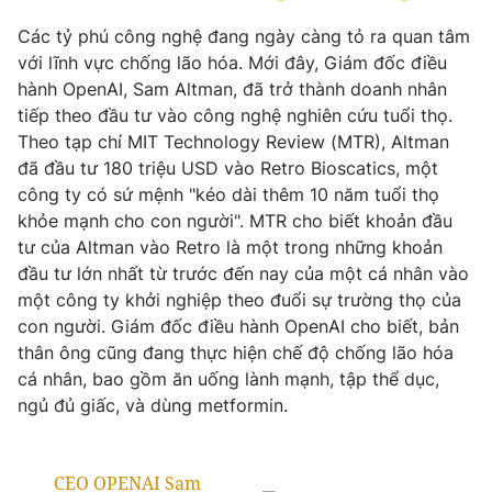
Các tỷ phú công nghệ đang ngày càng tỏ ra quan tâm
với lĩnh vực chống lão hóa. Mới đây, Giám đốc điều
hành OpenAI, Sam Altman, đã trở thành doanh nhân
THỜI BÁO VTV
tiếp theo đầu tư vào công nghệ nghiên cứu tuổi thọ.
Theo tạp chí MIT Technology Review (MTR), Altman
đã đầu tư 180 triệu USD vào Retro Bioscatics, một
Theo dõi báo trên
công ty có sứ mệnh "kéo dài thêm 10 năm tuổi thọ
khỏe mạnh cho con người". MTR cho biết khoản đầu
Cơ quan chủ quản:
Đài Truyền hình Việt Nam
tư của Altman vào Retro là một trong những khoản
Cơ quan báo chí:
Thời báo VTV
đầu tư lớn nhất từ trước đến nay của một cá nhân vào
Giấy phép hoạt động báo in và báo điện tử số 483/GP-BTTTT
một công ty khởi nghiệp theo đuổi sự trường thọ của
cấp ngày 29/12/2023
con người. Giám đốc điều hành OpenAI cho biết, bản
Tổng Biên tập:
Vũ Thanh Thủy
thân ông cũng đang thực hiện chế độ chống lão hóa
cá nhân, bao gồm ăn uống lành mạnh, tập thể dục,
Phó Tổng Biên tập:
Nguyễn Thị Mỹ Hạnh, Phạm Quốc Thắng,
Nguyễn Trọng Ninh
ngủ đủ giấc, và dùng metformin.
Tổng đài VTV:
024.38 355 931 - 024.38 355 932
Ðiện thoại Thời báo VTV:
024.66 897 897