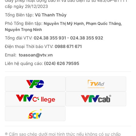
Giấy phép hoạt động báo in và báo điện tử số 483/GP-BTTTT
cấp ngày 29/12/2023
Tổng Biên tập:
Vũ Thanh Thủy
Phó Tổng Biên tập:
Nguyễn Thị Mỹ Hạnh, Phạm Quốc Thắng,
Nguyễn Trọng Ninh
Tổng đài VTV:
024.38 355 931 - 024.38 355 932
Ðiện thoại Thời báo VTV:
0988 671 671
Email:
toasoan@vtv.vn
Liên hệ quảng cáo:
(024) 626 79595
® Cấm sao chép dưới mọi hình thức nếu không có sự chấp