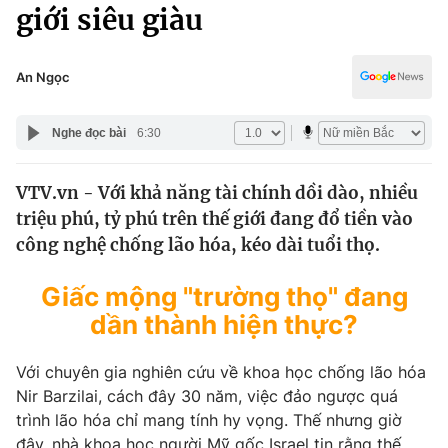
Chính trị
giới siêu giàu
Truyền hình
Văn hóa - Giải trí
Xã hội
Y tế
An Ngọc
Đời sống
Pháp luật
Công nghệ
Nghe đọc bài
6:30
Giáo dục
Y tế
VTV.vn - Với khả năng tài chính dồi dào, nhiều
triệu phú, tỷ phú trên thế giới đang đổ tiền vào
Thế giới
công nghệ chống lão hóa, kéo dài tuổi thọ.
Tin tức
Giấc mộng "trường thọ" đang
Kinh tế
Thế giới đó đây
dần thành hiện thực?
Tài chính
Dữ liệu và đời sống
Câu chuyện quốc tế
Với chuyên gia nghiên cứu về khoa học chống lão hóa
Thị trường
Nir Barzilai, cách đây 30 năm, việc đảo ngược quá
Truyền hình
Góc doanh nghiệp
trình lão hóa chỉ mang tính hy vọng. Thế nhưng giờ
đây, nhà khoa học người Mỹ gốc Israel tin rằng thế