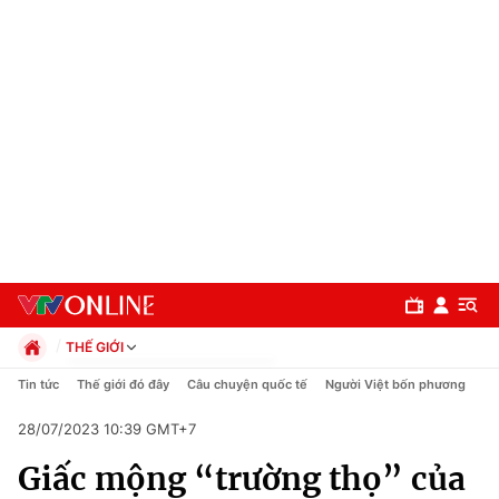
THẾ GIỚI
Chính trị
Tin tức
Thế giới đó đây
Câu chuyện quốc tế
Người Việt bốn phương
Xã hội
28/07/2023 10:39 GMT+7
Pháp luật
Chuyên mục
Kinh tế
Giấc mộng “trường thọ” của
Thể thao