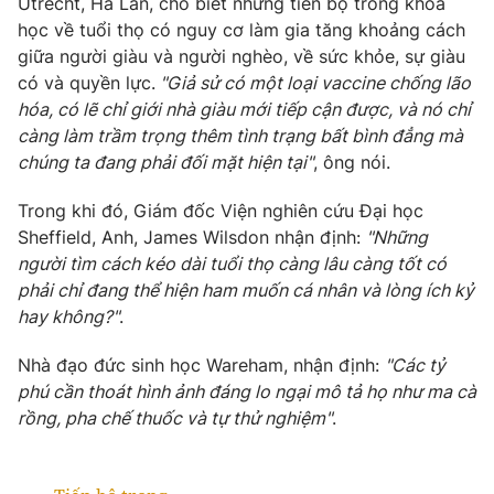
Utrecht, Hà Lan, cho biết những tiến bộ trong khoa
học về tuổi thọ có nguy cơ làm gia tăng khoảng cách
giữa người giàu và người nghèo, về sức khỏe, sự giàu
có và quyền lực.
"Giả sử có một loại vaccine chống lão
hóa, có lẽ chỉ giới nhà giàu mới tiếp cận được, và nó chỉ
càng làm trầm trọng thêm tình trạng bất bình đẳng mà
chúng ta đang phải đối mặt hiện tại"
, ông nói.
Trong khi đó, Giám đốc Viện nghiên cứu Đại học
Sheffield, Anh, James Wilsdon nhận định:
"Những
người tìm cách kéo dài tuổi thọ càng lâu càng tốt có
phải chỉ đang thể hiện ham muốn cá nhân và lòng ích kỷ
hay không?"
.
Nhà đạo đức sinh học Wareham, nhận định:
"Các tỷ
phú cần thoát hình ảnh đáng lo ngại mô tả họ như ma cà
rồng, pha chế thuốc và tự thử nghiệm"
.