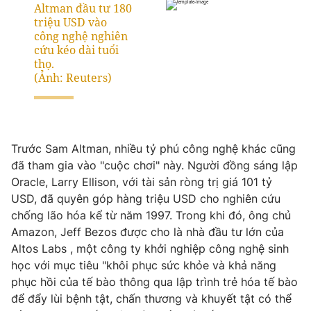
Email:
toasoan@vtv.vn
Liên hệ quảng cáo:
024-7300.7108
Trước Sam Altman, nhiều tỷ phú công nghệ khác cũng
đã tham gia vào "cuộc chơi" này. Người đồng sáng lập
Oracle, Larry Ellison, với tài sản ròng trị giá 101 tỷ
USD, đã quyên góp hàng triệu USD cho nghiên cứu
chống lão hóa kể từ năm 1997. Trong khi đó, ông chủ
® Cấm sao chép dưới mọi hình thức nếu không có sự chấp
thuận bằng văn bản. Ghi rõ nguồn VTV.vn khi phát hành lại
Amazon, Jeff Bezos được cho là nhà đầu tư lớn của
thông tin từ website này.
Altos Labs , một công ty khởi nghiệp công nghệ sinh
học với mục tiêu "khôi phục sức khỏe và khả năng
phục hồi của tế bào thông qua lập trình trẻ hóa tế bào
để đẩy lùi bệnh tật, chấn thương và khuyết tật có thể