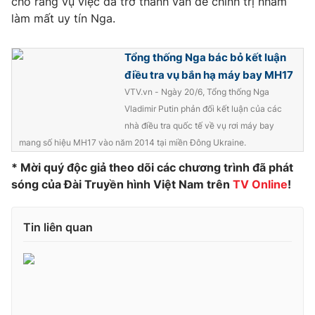
cho rằng vụ việc đã trở thành vấn đề chính trị nhằm
làm mất uy tín Nga.
Tổng thống Nga bác bỏ kết luận
THỜI BÁO VTV
điều tra vụ bắn hạ máy bay MH17
VTV.vn - Ngày 20/6, Tổng thống Nga
Vladimir Putin phản đối kết luận của các
nhà điều tra quốc tế về vụ rơi máy bay
Theo dõi báo trên
mang số hiệu MH17 vào năm 2014 tại miền Đông Ukraine.
* Mời quý độc giả theo dõi các chương trình đã phát
Cơ quan chủ quản:
Đài Truyền hình Việt Nam
sóng của Đài Truyền hình Việt Nam trên
TV Online
!
Cơ quan báo chí:
Thời báo VTV
Giấy phép hoạt động báo in và báo điện tử số 483/GP-BTTTT
Tin liên quan
cấp ngày 29/12/2023
Tổng Biên tập:
Vũ Thanh Thủy
Phó Tổng Biên tập:
Nguyễn Thị Mỹ Hạnh, Phạm Quốc Thắng,
Nguyễn Trọng Ninh
Tổng đài VTV:
024.38 355 931 - 024.38 355 932