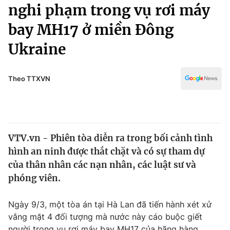
Chính trị
nghi phạm trong vụ rơi máy
Truyền hình
bay MH17 ở miền Đông
Văn hóa - Giải trí
Xã hội
Y tế
Ukraine
Đời sống
Pháp luật
Công nghệ
Giáo dục
Theo TTXVN
Y tế
Thế giới
VTV.vn - Phiên tòa diễn ra trong bối cảnh tình
Tin tức
hình an ninh được thắt chặt và có sự tham dự
Kinh tế
Thế giới đó đây
của thân nhân các nạn nhân, các luật sư và
Tài chính
phóng viên.
Dữ liệu và đời sống
Câu chuyện quốc tế
Thị trường
Ngày 9/3, một tòa án tại Hà Lan đã tiến hành xét xử
Truyền hình
Góc doanh nghiệp
vắng mặt 4 đối tượng mà nước này cáo buộc giết
người trong vụ rơi máy bay MH17 của hãng hàng