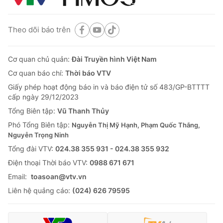
Theo dõi báo trên
Cơ quan chủ quản:
Đài Truyền hình Việt Nam
Cơ quan báo chí:
Thời báo VTV
Giấy phép hoạt động báo in và báo điện tử số 483/GP-BTTTT
cấp ngày 29/12/2023
Tổng Biên tập:
Vũ Thanh Thủy
Phó Tổng Biên tập:
Nguyễn Thị Mỹ Hạnh, Phạm Quốc Thắng,
Nguyễn Trọng Ninh
Tổng đài VTV:
024.38 355 931 - 024.38 355 932
Ðiện thoại Thời báo VTV:
0988 671 671
Email:
toasoan@vtv.vn
Liên hệ quảng cáo:
(024) 626 79595