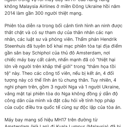
Phim VTV
Giải trí
không Malaysia Airlines ở miền Đông Ukraine hồi năm
Hậu trường
2014 làm gần 300 người thiệt mạng.
Điện ảnh
Đời sống
Nhân vật
Phiên tòa diễn ra trong bối cảnh tình hình an ninh được
Âm nhạc
thắt chặt và có sự tham dự của thân nhân các nạn
Du lịch
Khán giả
Giáo dục
nhân, các luật sư và phóng viên. Thẩm phán Hendrik
Sao
Làm đẹp
Steenhuis đã tuyên bố khai mạc phiên tòa tại địa điểm
Giải sao mai
Tuyển sinh
gần sân bay Schiphol của thủ đô Amsterdam, nơi
Công nghệ
Chất lượng cuộc sống
chiếc máy bay cất cánh, nhấn mạnh đã có "thiệt hại
Học trực tuyến
lớn về người trên khắp thế giới" trong "thảm họa tồi
Hitech Công nghệ tương lai
Giao lưu trực tuyến
tệ" này. Theo các công tố viên, nếu bị kết án, 4 đối
Sản phẩm
tượng này có thể lĩnh án tù chung thân. Tuy nhiên, 4
nghi phạm trên, gồm 3 người Nga và 1 người Ukraine,
Lịch phát sóng
Thị trường
vắng mặt tại phiên tòa do Nga không đồng ý dẫn độ
công dân của mình và đặt câu hỏi về tính hợp pháp
Tư vấn
của cuộc điều tra quốc tế cùng sự độc lập của tòa án.
Chuyên mục khác
Emagazine
Máy bay mang số hiệu MH17 trên đường từ
Podcast
Amsterdam (Hà Lan) đi Kuala Lumpur (Malaysia) đã bị