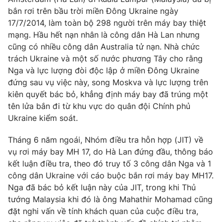
bắn rơi trên bầu trời miền Đông Ukraine ngày
Photo
Infographic
17/7/2014, làm toàn bộ 298 người trên máy bay thiệt
mạng. Hầu hết nạn nhân là công dân Hà Lan nhưng
Video
Shorts video
cũng có nhiều công dân Australia tử nạn. Nhà chức
trách Ukraine và một số nước phương Tây cho rằng
Nga và lực lượng đòi độc lập ở miền Đông Ukraine
VTV Money
VTV Thể thao
đứng sau vụ việc này, song Moskva và lực lượng trên
kiên quyết bác bỏ, khẳng định máy bay đã trúng một
VTV Sức khoẻ
Bất động sản
tên lửa bắn đi từ khu vực do quân đội Chính phủ
Ukraine kiểm soát.
Thị trường 24h
Tấm lòng Việt
Tháng 6 năm ngoái, Nhóm điều tra hỗn hợp (JIT) về
vụ rơi máy bay MH 17, do Hà Lan đứng đầu, thông báo
VTV4
Vươn mình bằng AI
kết luận điều tra, theo đó truy tố 3 công dân Nga và 1
công dân Ukraine với cáo buộc bắn rơi máy bay MH17.
Nga đã bác bỏ kết luận này của JIT, trong khi Thủ
VTV9
VTV8
tướng Malaysia khi đó là ông Mahathir Mohamad cũng
đặt nghi vấn về tính khách quan của cuộc điều tra,
Liên hệ tòa soạn
English