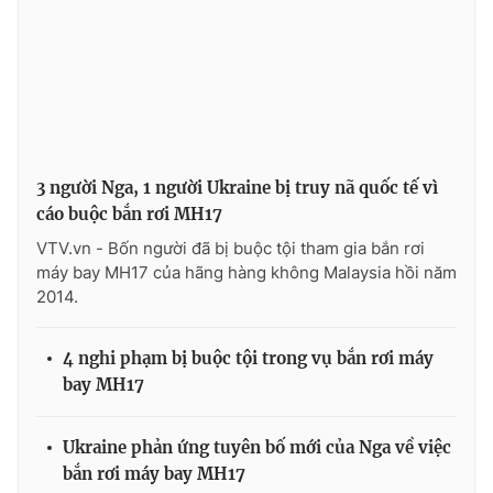
Ðiện thoại Thời báo VTV:
024.66 897 897
Email:
toasoan@vtv.vn
Liên hệ quảng cáo:
024-7300.7108
3 người Nga, 1 người Ukraine bị truy nã quốc tế vì
cáo buộc bắn rơi MH17
VTV.vn - Bốn người đã bị buộc tội tham gia bắn rơi
máy bay MH17 của hãng hàng không Malaysia hồi năm
2014.
4 nghi phạm bị buộc tội trong vụ bắn rơi máy
bay MH17
® Cấm sao chép dưới mọi hình thức nếu không có sự chấp
thuận bằng văn bản. Ghi rõ nguồn VTV.vn khi phát hành lại
thông tin từ website này.
Ukraine phản ứng tuyên bố mới của Nga về việc
bắn rơi máy bay MH17