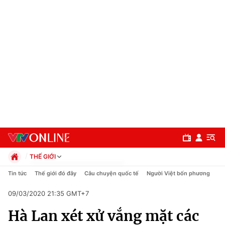
THẾ GIỚI
Chính trị
Tin tức
Thế giới đó đây
Câu chuyện quốc tế
Người Việt bốn phương
Xã hội
09/03/2020 21:35 GMT+7
Pháp luật
Chuyên mục
Kinh tế
Hà Lan xét xử vắng mặt các
Thể thao