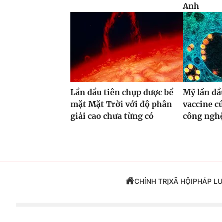
Anh
Lần đầu tiên chụp được bề
Mỹ lần đầ
mặt Mặt Trời với độ phân
vaccine 
giải cao chưa từng có
công ng
CHÍNH TRỊ
XÃ HỘI
PHÁP L