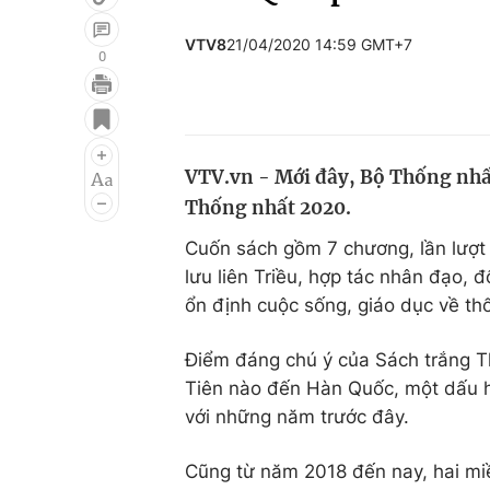
VTV8
21/04/2020 14:59 GMT+7
0
Giải trí
Đời sống
Điện ảnh
Du lịch
VTV.vn - Mới đây, Bộ Thống nhấ
Âm nhạc
Làm đẹp
Thống nhất 2020.
Sao
Chất lượng cuộc sốn
Cuốn sách gồm 7 chương, lần lượt đ
lưu liên Triều, hợp tác nhân đạo, đố
ổn định cuộc sống, giáo dục về thố
Điểm đáng chú ý của Sách trắng T
Tiên nào đến Hàn Quốc, một dấu hi
với những năm trước đây.
Cũng từ năm 2018 đến nay, hai miề