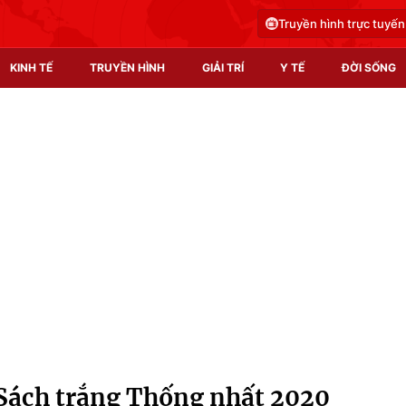
Truyền hình trực tuyến
KINH TẾ
TRUYỀN HÌNH
GIẢI TRÍ
Y TẾ
ĐỜI SỐNG
Pháp luật
Y tế
Truyền hình
Multimedia
Phim VTV
Video
Hậu trường
Shorts video
Nhân vật
Podcast
Khán giả
EMagazine
Giải sao mai
Photo
Sách trắng Thống nhất 2020
Infographic