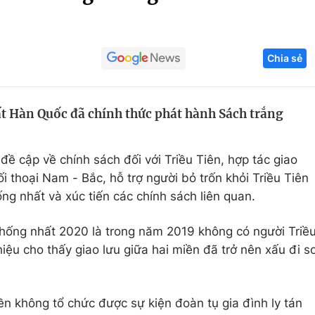
Góc ảnh
Chia sẻ
Giáo dục
Công nghệ
Tuyển sinh
Hitech Công ng
t Hàn Quốc đã chính thức phát hành Sách trắng
Học trực tuyến
Sản phẩm
g
Thị trường
ề cập về chính sách đối với Triều Tiên, hợp tác giao
Tư vấn
i thoại Nam - Bắc, hỗ trợ người bỏ trốn khỏi Triều Tiên
ng nhất và xúc tiến các chính sách liên quan.
hống nhất 2020 là trong năm 2019 không có người Triề
ệu cho thấy giao lưu giữa hai miền đã trở nên xấu đi s
n không tổ chức được sự kiện đoàn tụ gia đình ly tán