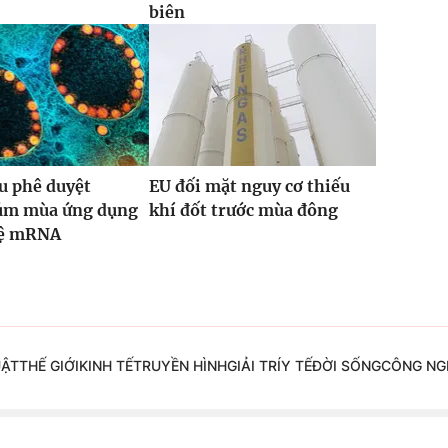
biên
u phê duyệt
EU đối mặt nguy cơ thiếu
cúm mùa ứng dụng
khí đốt trước mùa đông
hệ mRNA
UẬT
THẾ GIỚI
KINH TẾ
TRUYỀN HÌNH
GIẢI TRÍ
Y TẾ
ĐỜI SỐNG
CÔNG NG