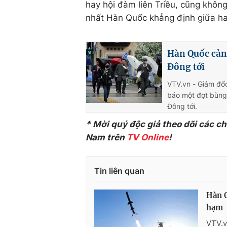
hay hội đàm liên Triều, cũng khôn
nhất Hàn Quốc khẳng định giữa hai
Hàn Quốc cản
Đông tới
VTV.vn - Giám đố
báo một đợt bùng 
Đông tới.
* Mời quý độc giả theo dõi các c
Nam trên
TV Online
!
Tin liên quan
Hàn Q
hạm
VTV.v