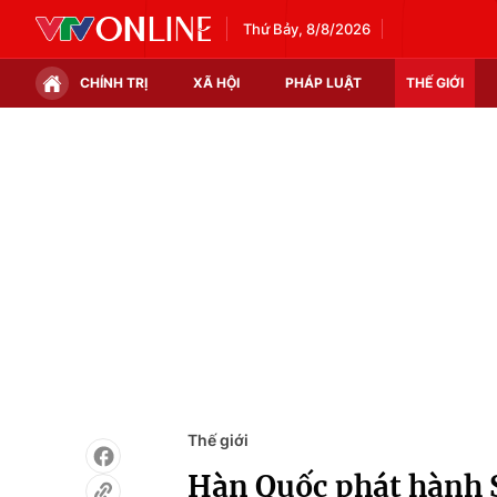
Thứ Bảy, 8/8/2026
CHÍNH TRỊ
XÃ HỘI
PHÁP LUẬT
THẾ GIỚI
Chính trị
Xã hội
Thế giới
Kinh tế
Tin tức
Tài chính
Thế giới đó đây
Thị trường
Câu chuyện quốc tế
Góc doanh nghiệp
Dữ liệu và đời sống
Thế giới
Hàn Quốc phát hành 