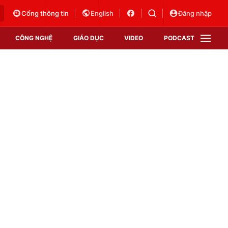
Cổng thông tin
English
Đăng nhập
CÔNG NGHỆ
GIÁO DỤC
VIDEO
PODCAST
VTV Money
VTV Thể thao
VTV Sức khoẻ
Bất động sản
Thị trường 24h
Tấm lòng Việt
Vươn mình bằng AI
VTV4
VTV8
VTV9
Lịch phát sóng
Giao lưu trực tuyến
Sự kiện