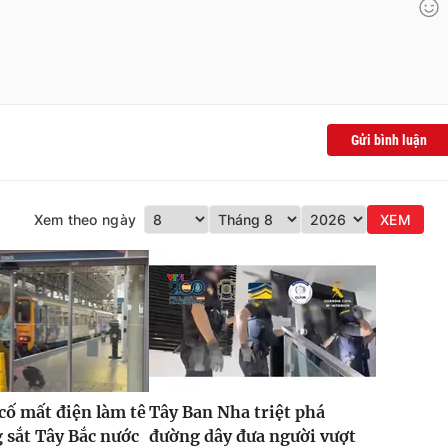
Gửi bình luận
Xem theo ngày
XEM
 cố mất điện làm tê
Tây Ban Nha triệt phá
g sắt Tây Bắc nước
đường dây đưa người vượt