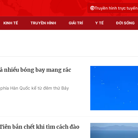
Truyền hình trực tuyến
KINH TẾ
TRUYỀN HÌNH
GIẢI TRÍ
Y TẾ
ĐỜI SỐNG
Pháp luật
Y tế
Truyền hình
Multimedia
thả nhiều bóng bay mang rác
Phim VTV
Video
Hậu trường
Shorts video
ề phía Hàn Quốc kể từ đêm thứ Bảy
Nhân vật
Podcast
Khán giả
EMagazine
Giải sao mai
Photo
Tiên bắn chết khi tìm cách đào
Infographic