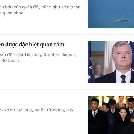
tình báo của quân đội, cũng như việc phân
Góc ảnh
ên quan khác.
Giáo dục
Công nghệ
Tuyển sinh
Hitech Công ng
ên được đặc biệt quan tâm
Học trực tuyến
Sản phẩm
vấn đề Triều Tiên, ông Stephen Biegun,
 đô Seoul.
g
Thị trường
Tư vấn
uộc về em gái ông, bà Kim Yo-jong, hay