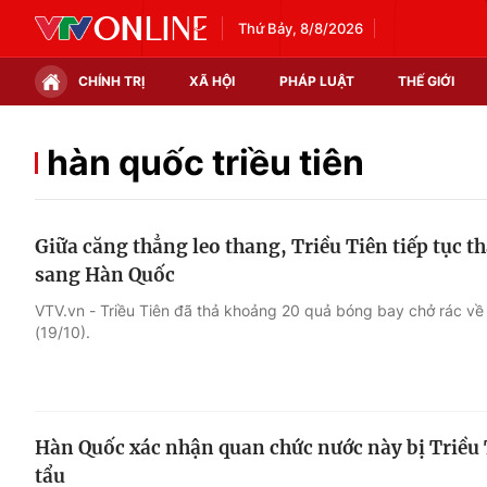
Thứ Bảy, 8/8/2026
CHÍNH TRỊ
XÃ HỘI
PHÁP LUẬT
THẾ GIỚI
Chính trị
Xã hội
hàn quốc triều tiên
Thế giới
Kinh tế
Giữa căng thẳng leo thang, Triều Tiên tiếp tục 
Tin tức
Tài chính
sang Hàn Quốc
Thế giới đó đây
Thị trường
VTV.vn - Triều Tiên đã thả khoảng 20 quả bóng bay chở rác v
(19/10).
Câu chuyện quốc tế
Góc doanh nghiệp
Dữ liệu và đời sống
Hàn Quốc xác nhận quan chức nước này bị Triều 
tẩu