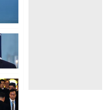
Liên hệ toà soạn
hệ tương lai