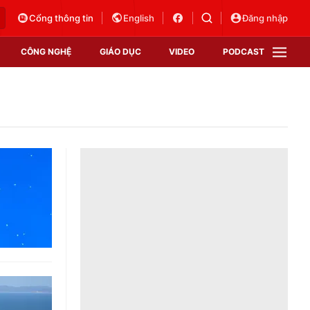
Cổng thông tin
English
Đăng nhập
CÔNG NGHỆ
GIÁO DỤC
VIDEO
PODCAST
VTV Money
VTV Thể thao
VTV Sức khoẻ
Bất động sản
Thị trường 24h
Tấm lòng Việt
Vươn mình bằng AI
VTV4
VTV8
VTV9
Lịch phát sóng
Giao lưu trực tuyến
Sự kiện