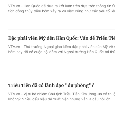
VTV.vn - Hàn Quốc đã đưa ra kết luận trên dựa trên thông tin 
tích dòng thủy triều hôm xảy ra vụ việc cũng như các yếu tố li
Giải trí
Đời sống
Điện ảnh
Du lịch
Đặc phái viên Mỹ đến Hàn Quốc: Vấn đề Triều Ti
Âm nhạc
Làm đẹp
VTV.vn - Thứ trưởng Ngoại giao kiêm đặc phái viên của Mỹ về 
hôm nay đã có cuộc hội đàm với Ngoại trưởng Hàn Quốc tại thủ
Sao
Chất lượng cuộc sốn
Triều Tiên đã có lãnh đạo "dự phòng"?
VTV.vn - Vị trí kế nhiệm Chủ tịch Triều Tiên Kim Jong-un có th
không? Nhiều dấu hiệu đã xuất hiện nhưng vẫn là câu hỏi lớn.