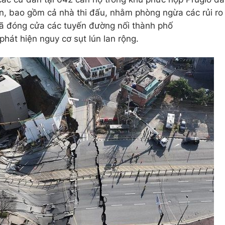
n, bao gồm cả nhà thi đấu, nhằm phòng ngừa các rủi ro
 đã đóng cửa các tuyến đường nối thành phố
át hiện nguy cơ sụt lún lan rộng.