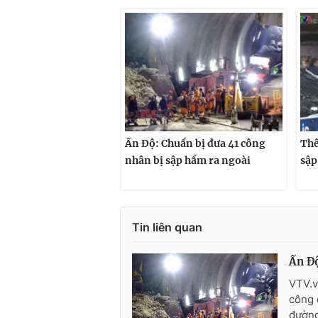
Ấn Độ: Chuẩn bị đưa 41 công
Thê
nhân bị sập hầm ra ngoài
sập
Tin liên quan
Ấn Độ
VTV.v
công 
đường