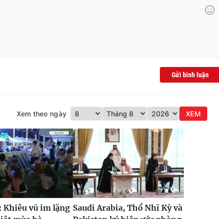
Gửi bình luận
Xem theo ngày
XEM
 Khiêu vũ im lặng
Saudi Arabia, Thổ Nhĩ Kỳ và