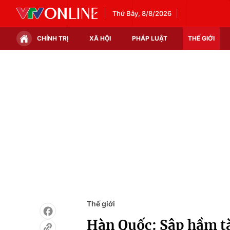
Thứ Bảy, 8/8/2026
CHÍNH TRỊ
XÃ HỘI
PHÁP LUẬT
THẾ GIỚI
Chính trị
Xã hội
Thế giới
Kinh tế
Tin tức
Tài chính
Thế giới đó đây
Thị trường
Câu chuyện quốc tế
Góc doanh nghiệp
Dữ liệu và đời sống
Thế giới
Hàn Quốc: Sập hầm tà