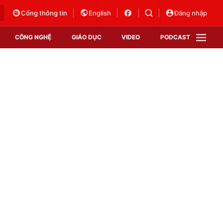
Cổng thông tin
English
Đăng nhập
CÔNG NGHỆ
GIÁO DỤC
VIDEO
PODCAST
VTV Money
VTV Thể thao
VTV Sức khoẻ
Bất động sản
Thị trường 24h
Tấm lòng Việt
Vươn mình bằng AI
VTV4
VTV8
VTV9
Lịch phát sóng
Giao lưu trực tuyến
Sự kiện