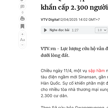
khẩn cấp 2.300 người
0
VTV Digital
12/04/2025 14:02 GMT+7
Giải trí
Đời sống
1:27
Nghe đọc bài
Điện ảnh
Du lịch
Âm nhạc
Làm đẹp
VTV.vn - Lực lượng cứu hộ vẫn 
Sao
Chất lượng cuộc sốn
dưới lòng đất.
Chiều ngày 11/4, một vụ
sập hầm
n
tàu điện ngầm mới Sinansan, gần 
Hàn Quốc. Sự cố khiến phần mặt đư
cho nhiều tòa nhà thương mại xun
2.300 cư dân.
Theo Sở cứu hỏa Gwangmyeong, cá