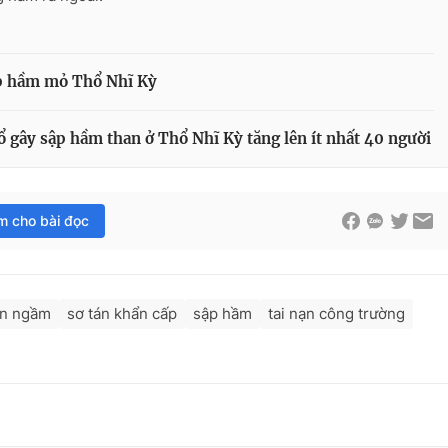
p hầm mỏ Thổ Nhĩ Kỳ
ổ gây sập hầm than ở Thổ Nhĩ Kỳ tăng lên ít nhất 40 người
im cho bài đọc
ện ngầm
sơ tán khẩn cấp
sập hầm
tai nạn công trường