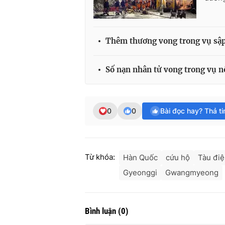
Thêm thương vong trong vụ sậ
Số nạn nhân tử vong trong vụ n
0
0
Bài đọc hay? Thả t
Từ khóa:
Hàn Quốc
cứu hộ
Tàu đi
Gyeonggi
Gwangmyeong
Bình luận
(
0
)