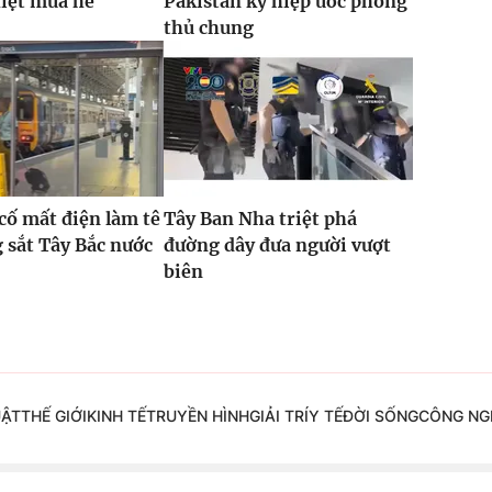
hiệt mùa hè
Pakistan ký hiệp ước phòng
thủ chung
 cố mất điện làm tê
Tây Ban Nha triệt phá
g sắt Tây Bắc nước
đường dây đưa người vượt
biên
UẬT
THẾ GIỚI
KINH TẾ
TRUYỀN HÌNH
GIẢI TRÍ
Y TẾ
ĐỜI SỐNG
CÔNG NG