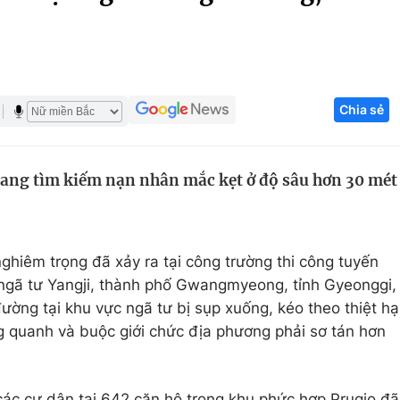
Góc ảnh
Giáo dục
Công nghệ
Chia sẻ
Tuyển sinh
Hitech Công ng
Học trực tuyến
Sản phẩm
đang tìm kiếm nạn nhân mắc kẹt ở độ sâu hơn 30 mét
g
Thị trường
Tư vấn
ghiêm trọng đã xảy ra tại công trường thi công tuyến
ngã tư Yangji, thành phố Gwangmyeong, tỉnh Gyeonggi,
ờng tại khu vực ngã tư bị sụp xuống, kéo theo thiệt hạ
g quanh và buộc giới chức địa phương phải sơ tán hơn
c cư dân tại 642 căn hộ trong khu phức hợp Prugio đã