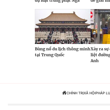
dự luật trừng phạt Nga
để giải n
Bùng nổ du lịch thông minh
Xảy ra sự
tại Trung Quốc
liệt đườn
Anh
CHÍNH TRỊ
XÃ HỘI
PHÁP L