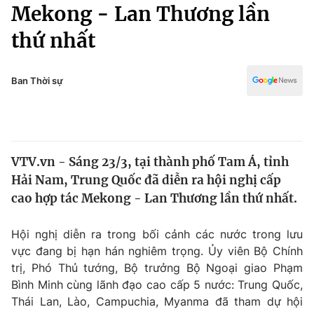
Chính trị
Mekong - Lan Thương lần
Truyền hình
thứ nhất
Văn hóa - Giải trí
Xã hội
Y tế
Đời sống
Ban Thời sự
Pháp luật
Công nghệ
Giáo dục
Y tế
VTV.vn - Sáng 23/3, tại thành phố Tam Á, tỉnh
Thế giới
Hải Nam, Trung Quốc đã diễn ra hội nghị cấp
Tin tức
cao hợp tác Mekong - Lan Thương lần thứ nhất.
Kinh tế
Thế giới đó đây
Hội nghị diễn ra trong bối cảnh các nước trong lưu
Tài chính
Dữ liệu và đời sống
vực đang bị hạn hán nghiêm trọng. Ủy viên Bộ Chính
Câu chuyện quốc tế
Thị trường
trị, Phó Thủ tướng, Bộ trưởng Bộ Ngoại giao Phạm
Bình Minh cùng lãnh đạo cao cấp 5 nước: Trung Quốc,
Truyền hình
Góc doanh nghiệp
Thái Lan, Lào, Campuchia, Myanma đã tham dự hội