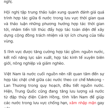
Phim VTV
nghị.
Giải trí
Hậu trường
Hội nghị tập trung thảo luận xung quanh đánh giá quá
Điện ảnh
trình hợp tác giữa 6 nước trong lưu vực thời gian qua
Đời sống
Nhân vật
và thảo luận những phương hướng hợp tác thời gian
Âm nhạc
Du lịch
tới, nhằm tiến tới thúc đẩy hợp tác toàn diện để xây
Khán giả
Giáo dục
Sao
dựng cộng đồng trách nhiệm và lợi ích chung của tiểu
Làm đẹp
Giải sao mai
vùng.
Tuyển sinh
Công nghệ
Chất lượng cuộc sống
5 lĩnh vực được tăng cường hợp tác gồm: nguồn nước,
Học trực tuyến
Hitech Công nghệ tương lai
kết nối năng lực sản xuất, hợp tác kinh tế xuyên biên
Giao lưu trực tuyến
giới, nông nghiệp và giảm nghèo.
Sản phẩm
Việt Nam là nước cuối nguồn nên rất quan tâm đến sự
Lịch phát sóng
Thị trường
hợp tác chặt chẽ giữa các nước theo cơ chế Mekong -
Lan Thương trong quy hoạch, điều tiết nguồn nước.
Tư vấn
Hiện, Trung Quốc cũng đang tăng lưu lượng xả nước
Chuyên mục khác
từ đập thủy điện Cảnh Hồng, tỉnh Vân Nam để giúp
Emagazine
Podcast
các nước trong lưu vực chống hạn,
xâm nhập mặn
gay