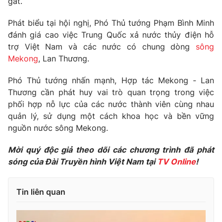
gắt.
Photo
Infographic
Phát biểu tại hội nghị, Phó Thủ tướng Phạm Bình Minh
đánh giá cao việc Trung Quốc xả nước thủy điện hỗ
Video
Shorts video
trợ Việt Nam và các nước có chung dòng
sông
Mekong
, Lan Thương.
VTV Money
VTV Thể thao
Phó Thủ tướng nhấn mạnh, Hợp tác Mekong - Lan
Thương cần phát huy vai trò quan trọng trong việc
VTV Sức khoẻ
Bất động sản
phối hợp nỗ lực của các nước thành viên cùng nhau
quản lý, sử dụng một cách khoa học và bền vững
nguồn nước sông Mekong.
Thị trường 24h
Tấm lòng Việt
Mời quý độc giả theo dõi các chương trình đã phát
VTV4
Vươn mình bằng AI
sóng của Đài Truyền hình Việt Nam tại
TV Online
!
VTV9
VTV8
Tin liên quan
Liên hệ tòa soạn
English