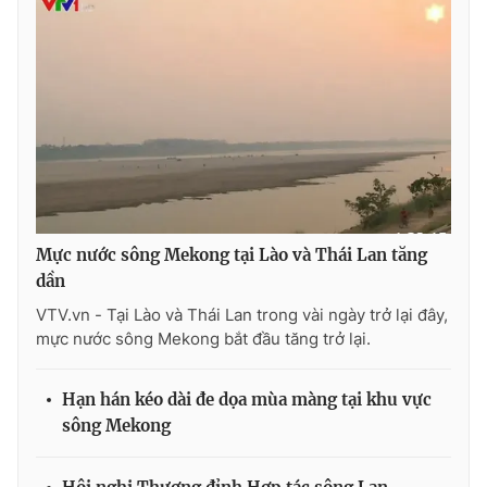
THỜI BÁO VTV
Theo dõi báo trên
Mực nước sông Mekong tại Lào và Thái Lan tăng
Cơ quan chủ quản:
Đài Truyền hình Việt Nam
dần
Cơ quan báo chí:
Thời báo VTV
VTV.vn - Tại Lào và Thái Lan trong vài ngày trở lại đây,
Giấy phép hoạt động báo in và báo điện tử số 483/GP-BTTTT
mực nước sông Mekong bắt đầu tăng trở lại.
cấp ngày 29/12/2023
Tổng Biên tập:
Vũ Thanh Thủy
Hạn hán kéo dài đe dọa mùa màng tại khu vực
Phó Tổng Biên tập:
Nguyễn Thị Mỹ Hạnh, Phạm Quốc Thắng,
sông Mekong
Nguyễn Trọng Ninh
Tổng đài VTV:
024.38 355 931 - 024.38 355 932