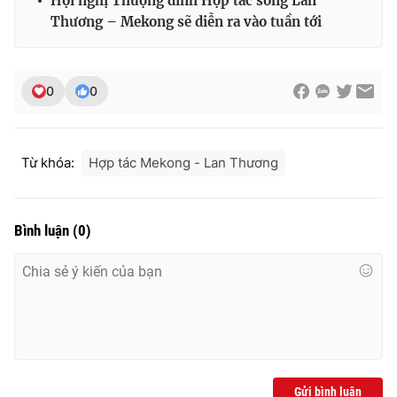
Hội nghị Thượng đỉnh Hợp tác sông Lan
Ðiện thoại Thời báo VTV:
024.66 897 897
Thương – Mekong sẽ diễn ra vào tuần tới
Email:
toasoan@vtv.vn
Liên hệ quảng cáo:
024-7300.7108
0
0
Từ khóa:
Hợp tác Mekong - Lan Thương
Bình luận
(
0
)
® Cấm sao chép dưới mọi hình thức nếu không có sự chấp
thuận bằng văn bản. Ghi rõ nguồn VTV.vn khi phát hành lại
thông tin từ website này.
Gửi bình luận