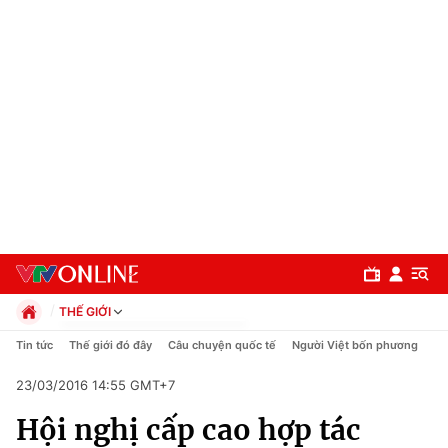
THẾ GIỚI
Chính trị
Tin tức
Thế giới đó đây
Câu chuyện quốc tế
Người Việt bốn phương
Xã hội
23/03/2016 14:55 GMT+7
Pháp luật
Chuyên mục
Kinh tế
Hội nghị cấp cao hợp tác
Thể thao