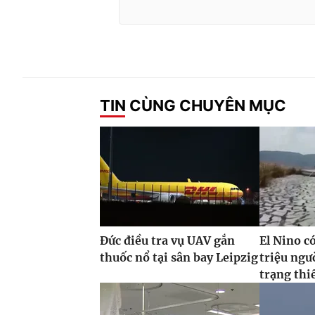
TIN CÙNG CHUYÊN MỤC
Đức điều tra vụ UAV gắn
El Nino c
thuốc nổ tại sân bay Leipzig
triệu ngư
trạng thi