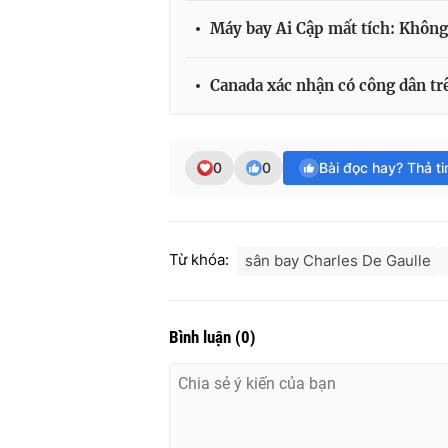
Máy bay Ai Cập mất tích: Không
Canada xác nhận có công dân tr
0
0
Bài đọc hay? Thả t
Từ khóa:
sân bay Charles De Gaulle
Bình luận
(
0
)