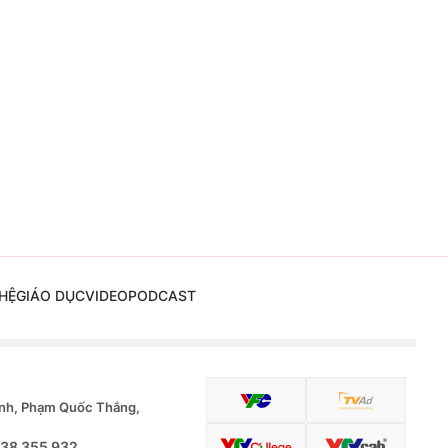
HỆ
GIÁO DỤC
VIDEO
PODCAST
nh, Phạm Quốc Thắng,
.38 355 932