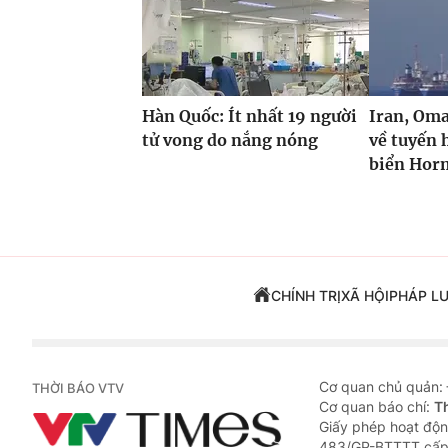
Hàn Quốc: Ít nhất 19 người
Iran, Oma
tử vong do nắng nóng
về tuyến 
biển Hor
CHÍNH TRỊ
XÃ HỘI
PHÁP L
Cơ quan chủ quản:
THỜI BÁO VTV
Cơ quan báo chí:
T
Giấy phép hoạt độn
483/GP-BTTTT cấp