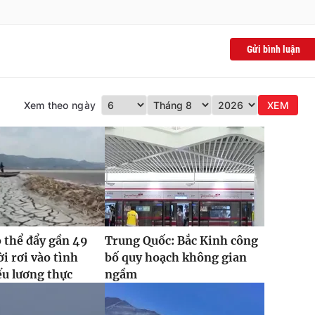
Gửi bình luận
Xem theo ngày
XEM
ó thể đẩy gần 49
Trung Quốc: Bắc Kinh công
ời rơi vào tình
bố quy hoạch không gian
ếu lương thực
ngầm