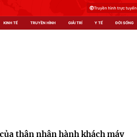
Truyền hình trực tuyến
KINH TẾ
TRUYỀN HÌNH
GIẢI TRÍ
Y TẾ
ĐỜI SỐNG
Pháp luật
Y tế
Truyền hình
Multimedia
Phim VTV
Video
Hậu trường
Shorts video
Nhân vật
Podcast
Khán giả
EMagazine
Giải sao mai
Photo
của thân nhân hành khách máy
Infographic