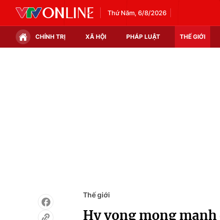
Thứ Năm, 6/8/2026
CHÍNH TRỊ
XÃ HỘI
PHÁP LUẬT
THẾ GIỚI
Chính trị
Xã hội
Thế giới
Kinh tế
Tin tức
Tài chính
Thế giới đó đây
Thị trường
Câu chuyện quốc tế
Góc doanh nghiệp
Dữ liệu và đời sống
Thế giới
Hy vọng mong manh 