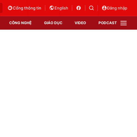
Cổng thông tin
English
Đăng nhập
CÔNG NGHỆ
GIÁO DỤC
VIDEO
PODCAST
VTV Money
VTV Thể thao
VTV Sức khoẻ
Bất động sản
Thị trường 24h
Tấm lòng Việt
Vươn mình bằng AI
VTV4
VTV8
VTV9
Lịch phát sóng
Giao lưu trực tuyến
Sự kiện