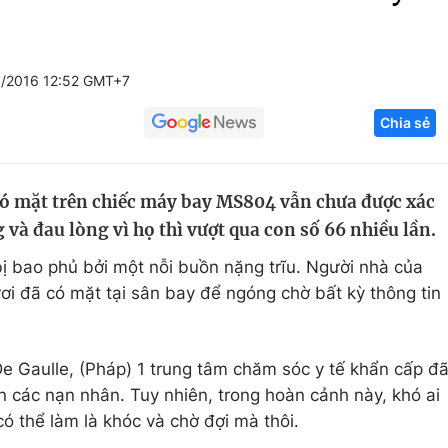
Góc ảnh
/2016 12:52 GMT+7
Giáo dục
Công nghệ
Chia sẻ
Tuyển sinh
Hitech Công ng
Học trực tuyến
Sản phẩm
có mặt trên chiếc máy bay MS804 vẫn chưa được xác
g
Thị trường
 và đau lòng vì họ thì vượt qua con số 66 nhiều lần.
Tư vấn
bị bao phủ bởi một nỗi buồn nặng trĩu. Người nhà của
i đã có mặt tại sân bay để ngóng chờ bất kỳ thông tin
De Gaulle, (Pháp) 1 trung tâm chăm sóc y tế khẩn cấp đ
n các nạn nhân. Tuy nhiên, trong hoàn cảnh này, khó ai
có thể làm là khóc và chờ đợi mà thôi.