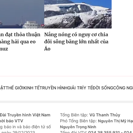
n đạt thỏa thuận
Nắng nóng có nguy cơ chia
hàng hải qua eo
đôi sông băng lớn nhất của
muz
Áo
UẬT
THẾ GIỚI
KINH TẾ
TRUYỀN HÌNH
GIẢI TRÍ
Y TẾ
ĐỜI SỐNG
CÔNG NG
Đài Truyền hình Việt Nam
Tổng Biên tập:
Vũ Thanh Thủy
hời báo VTV
Phó Tổng Biên tập:
Nguyễn Thị Mỹ Hạ
g báo in và báo điện tử số
Nguyễn Trọng Ninh
 ngày 29/12/2023
Tổng đài VTV:
024.38 355 931 - 024