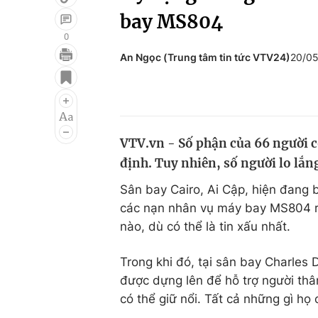
bay MS804
0
An Ngọc (Trung tâm tin tức VTV24)
20/05
Giải trí
Đời sống
Điện ảnh
Du lịch
Âm nhạc
Làm đẹp
VTV.vn - Số phận của 66 người 
Sao
Chất lượng cuộc sốn
định. Tuy nhiên, số người lo lắng
Sân bay Cairo, Ai Cập, hiện đang 
các nạn nhân vụ máy bay MS804 rơ
nào, dù có thể là tin xấu nhất.
Trong khi đó, tại sân bay Charles 
được dựng lên để hỗ trợ người thâ
có thể giữ nổi. Tất cả những gì họ 