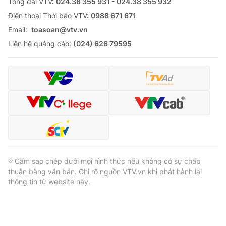
Tổng đài VTV:
024.38 355 931 - 024.38 355 932
Ðiện thoại Thời báo VTV:
0988 671 671
Email:
toasoan@vtv.vn
Liên hệ quảng cáo:
(024) 626 79595
® Cấm sao chép dưới mọi hình thức nếu không có sự chấp
thuận bằng văn bản. Ghi rõ nguồn VTV.vn khi phát hành lại
thông tin từ website này.