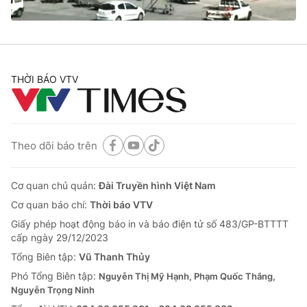
® Cấm sao chép dưới mọi hình thức nếu không có sự chấp
thuận bằng văn bản. Ghi rõ nguồn VTV.vn khi phát hành lại
THỜI BÁO VTV
thông tin từ website này.
Theo dõi báo trên
Cơ quan chủ quản:
Đài Truyền hình Việt Nam
Cơ quan báo chí:
Thời báo VTV
Giấy phép hoạt động báo in và báo điện tử số 483/GP-BTTTT
cấp ngày 29/12/2023
Tổng Biên tập:
Vũ Thanh Thủy
Phó Tổng Biên tập:
Nguyễn Thị Mỹ Hạnh, Phạm Quốc Thắng,
Nguyễn Trọng Ninh