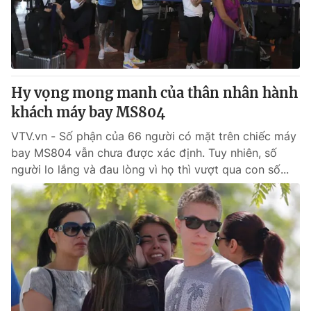
Giao lưu trực tuyến
Sản phẩm
Lịch phát sóng
Thị trường
Tư vấn
Hy vọng mong manh của thân nhân hành
Chuyên mục khác
khách máy bay MS804
Emagazine
Podcast
VTV.vn - Số phận của 66 người có mặt trên chiếc máy
bay MS804 vẫn chưa được xác định. Tuy nhiên, số
Photo
Infographic
người lo lắng và đau lòng vì họ thì vượt qua con số...
Video
Shorts video
VTV Money
VTV Thể thao
VTV Sức khoẻ
Bất động sản