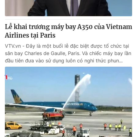
Cơ quan báo chí:
Thời báo VTV
Giấy phép hoạt động báo in và báo điện tử số 483/GP-BTTTT
cấp ngày 29/12/2023
Lễ khai trương máy bay A350 của Vietnam
Tổng Biên tập:
Vũ Thanh Thủy
Airlines tại Paris
Phó Tổng Biên tập:
Nguyễn Thị Mỹ Hạnh, Phạm Quốc Thắng,
VTV.vn - Đây là một buổi lễ đặc biệt được tổ chức tại
Nguyễn Trọng Ninh
sân bay Charles de Gaulle, Paris. Và chiếc máy bay lần
Tổng đài VTV:
024.38 355 931 - 024.38 355 932
đầu tiên đưa vào sử dụng luôn có nghi thức phun...
Ðiện thoại Thời báo VTV:
024.66 897 897
Email:
toasoan@vtv.vn
Liên hệ quảng cáo:
024-7300.7108