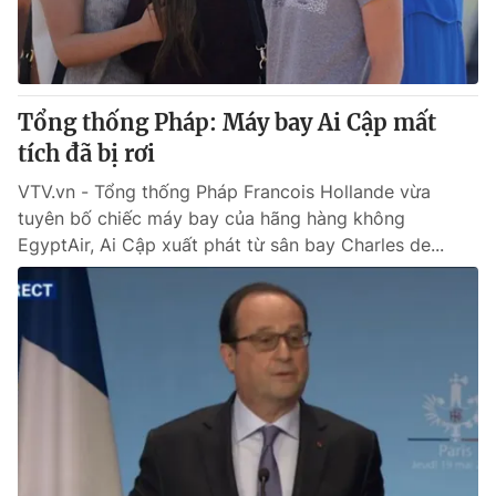
Thị trường 24h
Tấm lòng Việt
VTV4
Vươn mình bằng AI
Tổng thống Pháp: Máy bay Ai Cập mất
VTV9
VTV8
tích đã bị rơi
VTV.vn - Tổng thống Pháp Francois Hollande vừa
Liên hệ tòa soạn
English
tuyên bố chiếc máy bay của hãng hàng không
EgyptAir, Ai Cập xuất phát từ sân bay Charles de...
THỜI BÁO VTV
Theo dõi báo trên
Cơ quan chủ quản:
Đài Truyền hình Việt Nam