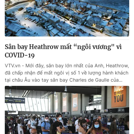
Tin tức
Kinh tế
Thế giới đó đây
Tài chính
Dữ liệu và đời sống
Câu chuyện quốc tế
Thị trường
Sân bay Heathrow mất “ngôi vương" vì
Truyền hình
Góc doanh nghiệp
COVID-19
Phim VTV
Giải trí
VTV.vn - Mới đây, sân bay lớn nhất của Anh, Heathrow,
Hậu trường
đã chấp nhận để mất ngôi vị số 1 về lượng hành khách
Điện ảnh
tại châu Âu vào tay sân bay Charles de Gaulle của...
Đời sống
Nhân vật
Âm nhạc
Du lịch
Khán giả
Giáo dục
Sao
Làm đẹp
Giải sao mai
Tuyển sinh
Công nghệ
Chất lượng cuộc sống
Học trực tuyến
Hitech Công nghệ tương lai