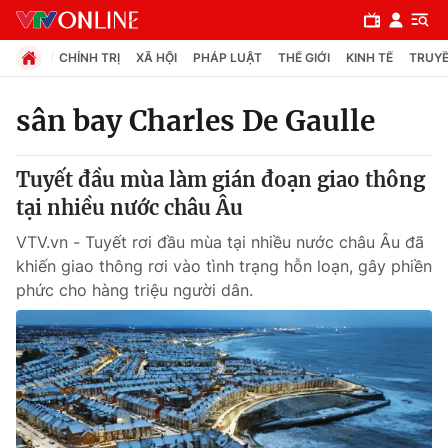
CHÍNH TRỊ
XÃ HỘI
PHÁP LUẬT
THẾ GIỚI
KINH TẾ
TRUYỀ
sân bay Charles De Gaulle
Chuyên mục
Tuyết đầu mùa làm gián đoạn giao thông
Chính trị
tại nhiều nước châu Âu
VTV.vn - Tuyết rơi đầu mùa tại nhiều nước châu Âu đã
Xã hội
khiến giao thông rơi vào tình trạng hỗn loạn, gây phiền
phức cho hàng triệu người dân.
Pháp luật
Y tế
Thế giới